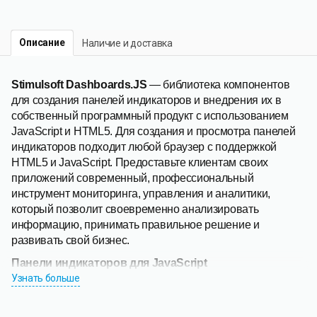
Описание
Наличие и доставка
Stimulsoft Dashboards.JS
— библиотека компонентов
для создания панелей индикаторов и внедрения их в
собственный программный продукт с использованием
JavaScript и HTML5. Для создания и просмотра панелей
индикаторов подходит любой браузер с поддержкой
HTML5 и JavaScript. Предоставьте клиентам своих
приложений современный, профессиональный
инструмент мониторинга, управления и аналитики,
который позволит своевременно анализировать
информацию, принимать правильное решение и
развивать свой бизнес.
Панели индикаторов для JavaScript
Dashboards.JS — полнофункциональный инструмент
Узнать больше
разработки
панели индикаторов
для платформы
JavaScript. Для создания и просмотра панелей