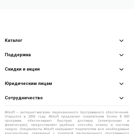
Каталог
Каталог программ
Поддержка
Разработчики
Оплата заказов
Скидки и акции
Оформление заказа
Специальные
предложения
Юридическим лицам
Доставка заказа
Распродажа
Продажа программ юридическим лицам
Сотрудничество
Помощь
О лицензировании программного обеспечения
Уведомление о конфиденциальности
О магазине
Allsoft — интернет-магазин лицензионного программного обеспечения.
Программы для компьютера
Открылся в 2005 году. Allsoft предлагает покупателям более 8 000
Правила продажи
Адреса и телефоны
программ, обеспечивает быструю доставку (электронную и
физическую), предоставляет удобные способы оплаты и систему
Контакты
Политика использования файлов Cookie
скидок. Специалисты Allsoft оказывают покупателям все необходимые
Новости
консультации, связанные с покупкой лицензионного программного