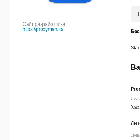
Сайт разработчика:
https://proxyman.io/
Бес
Sta
Ва
Pro
1 уст
Хар
Лиц
цена 