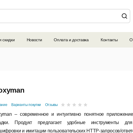
и скидки
Новости
Оплата и доставка
Контакты
О
n
oxyman
ание
Варианты покупки
Отзывы
xyman – современное и интуитивно понятное приложение
адки. Продукт предлагает удобные инструменты для
шифровки и имитации пользовательских HTTP-запросов/ответ