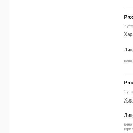
Pro
2 уст
Хар
Лиц
цена 
Pro
1 уст
Хар
Лиц
цена 
(при 