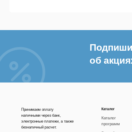
Pro
SSL
щел
Мно
Подпиши
Мож
заго
об акция
Отл
Про
Grap
Map
Map
Каталог
Принимаем оплату
раз
наличными через банк,
Каталог
электронные платежи, а также
программ
безналичный расчет.