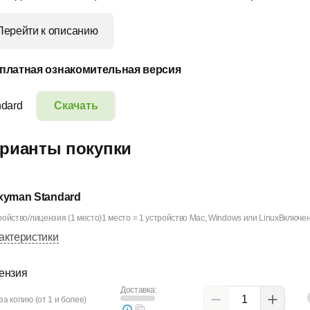
Перейти к описанию
платная ознакомительная версия
ndard
Скачать
рианты покупки
xyman Standard
ройство/лицензия (1 место)1 место = 1 устройство Mac, Windows или LinuxВключен
актеристики
ензия
Доставка:
за копию (от 1 и более)