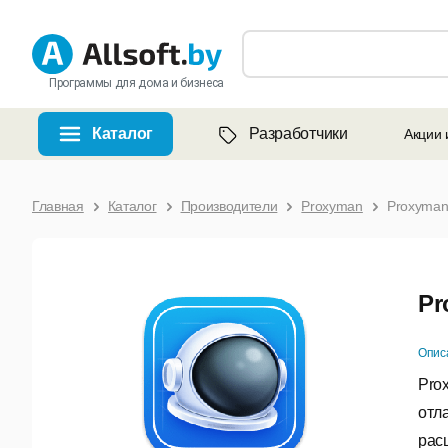
Программы для дома и бизнеса
Каталог
Разработчики
Акции 
Главная
Каталог
Производители
Proxyman
Proxyma
Pr
Опис
Pro
отл
рас