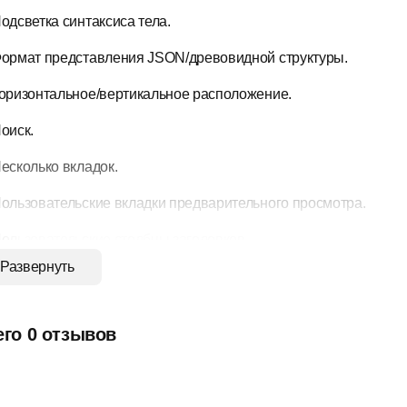
одсветка синтаксиса тела.
ормат представления JSON/древовидной структуры.
оризонтальное/вертикальное расположение.
оиск.
есколько вкладок.
ользовательские вкладки предварительного просмотра.
ользовательские столбцы заголовков.
Развернуть
ветовыделение и добавление комментариев.
редство предварительного просмотра тела MessagePack.
его 0 отзывов
ильтр JSONPath
астройка панели инструментов.