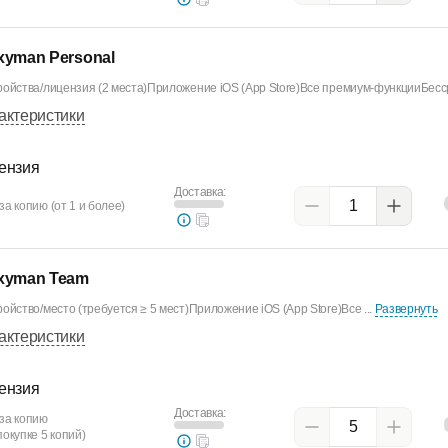
xyman Personal
ройства/лицензия (2 места)Приложение iOS (App Store)Все премиум-функцииБесс
актеристики
ензия
Доставка:
за копию (от 1 и более)
xyman Team
ройство/место (требуется ≥ 5 мест)Приложение iOS (App Store)Все ...
Развернуть
актеристики
ензия
Доставка:
за копию
покупке 5 копий)