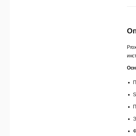
Оп
Pro
инс
Осн
П
S
П
Э
Ф