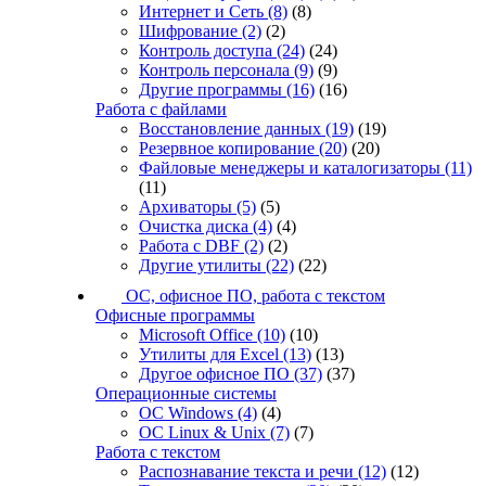
Интернет и Сеть
(8)
(8)
Шифрование
(2)
(2)
Контроль доступа
(24)
(24)
Контроль персонала
(9)
(9)
Другие программы
(16)
(16)
Работа с файлами
Восстановление данных
(19)
(19)
Резервное копирование
(20)
(20)
Файловые менеджеры и каталогизаторы
(11)
(11)
Архиваторы
(5)
(5)
Очистка диска
(4)
(4)
Работа с DBF
(2)
(2)
Другие утилиты
(22)
(22)
ОС, офисное ПО, работа с текстом
Офисные программы
Microsoft Office
(10)
(10)
Утилиты для Excel
(13)
(13)
Другое офисное ПО
(37)
(37)
Операционные системы
ОС Windows
(4)
(4)
ОС Linux & Unix
(7)
(7)
Работа с текстом
Распознавание текста и речи
(12)
(12)