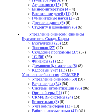
IT-литература
(4)
(4)
Аудиокниги
(15)
(15)
Бизнес-литература
(4)
(4)
Воспитание детей
(11)
(11)
Гуманитарные науки
(2)
(2)
Другие издания
(6)
(6)
Студенту и школьнику
(6)
(6)
Управление бизнесом, финансы
Бухгалтерия. Склад. Кадры
Бухгалтерия
(23)
(23)
Торговля
(27)
(27)
Складские программы
(37)
(37)
1С
(56)
(56)
Финансы
(21)
(21)
Домашняя бухгалтерия
(8)
(8)
Кадровый учет
(11)
(11)
Управление бизнесом, CRM/ERP
Управление бизнесом
(50)
(50)
Ведение дел
(54)
(54)
Системы автоматизации
(96)
(96)
Органайзеры
(11)
(11)
CRM/ERP-системы
(24)
(24)
Бизнес-план
(8)
(8)
Учет компьютеров
(13)
(13)
Работа с документами
(41)
(41)