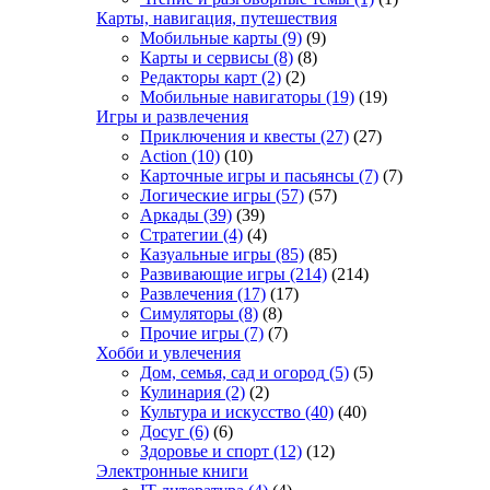
Карты, навигация, путешествия
Мобильные карты
(9)
(9)
Карты и сервисы
(8)
(8)
Редакторы карт
(2)
(2)
Мобильные навигаторы
(19)
(19)
Игры и развлечения
Приключения и квесты
(27)
(27)
Action
(10)
(10)
Карточные игры и пасьянсы
(7)
(7)
Логические игры
(57)
(57)
Аркады
(39)
(39)
Стратегии
(4)
(4)
Казуальные игры
(85)
(85)
Развивающие игры
(214)
(214)
Развлечения
(17)
(17)
Симуляторы
(8)
(8)
Прочие игры
(7)
(7)
Хобби и увлечения
Дом, семья, сад и огород
(5)
(5)
Кулинария
(2)
(2)
Культура и искусство
(40)
(40)
Досуг
(6)
(6)
Здоровье и спорт
(12)
(12)
Электронные книги