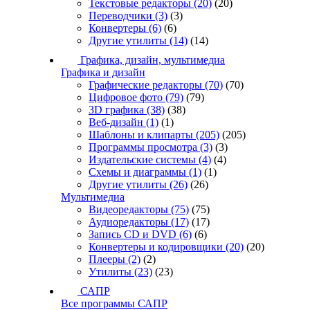
Текстовые редакторы
(20)
(20)
Переводчики
(3)
(3)
Конвертеры
(6)
(6)
Другие утилиты
(14)
(14)
Графика, дизайн, мультимедиа
Графика и дизайн
Графические редакторы
(70)
(70)
Цифровое фото
(79)
(79)
3D графика
(38)
(38)
Веб-дизайн
(1)
(1)
Шаблоны и клипарты
(205)
(205)
Программы просмотра
(3)
(3)
Издательские системы
(4)
(4)
Схемы и диаграммы
(1)
(1)
Другие утилиты
(26)
(26)
Мультимедиа
Видеоредакторы
(75)
(75)
Аудиоредакторы
(17)
(17)
Запись CD и DVD
(6)
(6)
Конвертеры и кодировщики
(20)
(20)
Плееры
(2)
(2)
Утилиты
(23)
(23)
САПР
Все программы САПР