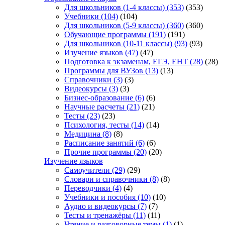
Для школьников (1-4 классы)
(353)
(353)
Учебники
(104)
(104)
Для школьников (5-9 классы)
(360)
(360)
Обучающие программы
(191)
(191)
Для школьников (10-11 классы)
(93)
(93)
Изучение языков
(47)
(47)
Подготовка к экзаменам, ЕГЭ, ЕНТ
(28)
(28)
Программы для ВУЗов
(13)
(13)
Справочники
(3)
(3)
Видеокурсы
(3)
(3)
Бизнес-образование
(6)
(6)
Научные расчеты
(21)
(21)
Тесты
(23)
(23)
Психология, тесты
(14)
(14)
Медицина
(8)
(8)
Расписание занятий
(6)
(6)
Прочие программы
(20)
(20)
Изучение языков
Самоучители
(29)
(29)
Словари и справочники
(8)
(8)
Переводчики
(4)
(4)
Учебники и пособия
(10)
(10)
Аудио и видеокурсы
(7)
(7)
Тесты и тренажёры
(11)
(11)
Чтение и разговорные темы
(1)
(1)