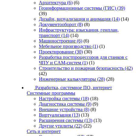
Архитектура
(6)
(6)
Геоинформационные системы (ГИС)
(39)
(39)
Дизайн, визуализация и анимация
(14)
(14)
Документооборот
(8)
(8)
Инфраструктура: изыскания, генплан,
транспорт
(14)
(14)
Машиностроение
(6)
(6)
Мебельное производство
(1)
(1)
Проектирование
(30)
(30)
Разработка постпроцессоров для станков с
ЧПУ и CAM-систем
(1)
(1)
Строительство и пожарная безопасность
(42)
(42)
Инженерные калькуляторы
(28)
(28)
Разработка, системное ПО, интернет
Системные программы
Настройка системы
(18)
(18)
Диагностика системы
(9)
(9)
Внешние устройства
(8)
(8)
Виртуализация
(13)
(13)
Расширения системы
(13)
(13)
Другие утилиты
(22)
(22)
Сеть и интернет