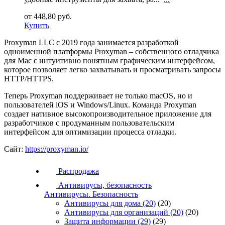
от 448,80 руб.
Купить
Proxyman LLC c 2019 года занимается разработкой
одноименной платформы Proxyman – собственного отладчика
для Mac с интуитивно понятным графическим интерфейсом,
которое позволяет легко захватывать и просматривать запросы
HTTP/HTTPS.
Теперь Proxyman поддерживает не только macOS, но и
пользователей iOS и Windows/Linux. Команда Proxyman
создает нативное высокопроизводительное приложение для
разработчиков с продуманным пользовательским
интерфейсом для оптимизации процесса отладки.
Сайт:
https://proxyman.io/
Распродажа
Антивирусы, безопасность
Антивирусы. Безопасность
Антивирусы для дома
(20)
(20)
Антивирусы для организаций
(20)
(20)
Защита информации
(29)
(29)