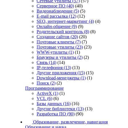
Сетевые утилиты
(57)
(57)
Серверное ПО
(40)
(40)
Видеонаблюдение
(5)
(5)
E-mail рассылка
(12)
(12)
SEO, интернет-маркетинг
(4)
(4)
Онлайн-общение
(9)
(9)
Родительский контроль
(8)
(8)
Создание сайтов
(20)
(20)
Почтовые клиенты
(7)
(7)
Почтовые утилиты
(23)
(23)
WWW-утилиты
(1)
(1)
Браузеры и утилиты
(2)
(2)
Связь
(14)
(14)
IP-телефония
(13)
(13)
Другие приложения
(15)
(15)
Download-менеджеры
(1)
(1)
Поиск
(2)
(2)
Программирование
ActiveX
(1)
(1)
VCL
(6)
(6)
Базы данных
(16)
(16)
Другие библиотеки
(13)
(13)
Разработка ПО
(90)
(90)
Образование, развлечение, навигация
Образование и наука