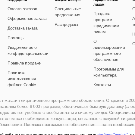
лицам
Оплата заказов
Специальные
О
Продажа
предложения
Оформление заказа
А
программ
Распродажа
т
юридическим
Доставка заказа
лицам
Н
Помощь
О
О
Уведомление о
лицензировании
конфиденциальности
программного
обеспечения
Правила продажи
Программы для
Политика
компьютера
использования
файлов Cookie
Контакты
нет-магазин лицензионного программного обеспечения. Открылся в 2005 
пателям более 8 000 программ, обеспечивает быструю доставку (эле
едоставляет удобные способы оплаты и систему скидок. Специалисты A
пателям все необходимые консультации, связанные с покупкой лиценз
беспечения. Продажа программного обеспечения — наша профессия
б-сайт, вы даете согласие на использование нами
файлов "cookie"
, в