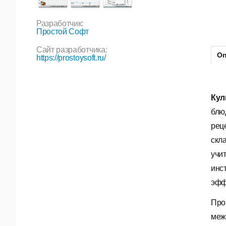
Разработчик:
Простой Софт
Сайт разработчика:
Оп
https://prostoysoft.ru/
Кул
блю
рец
скл
учи
инс
эфф
Про
меж