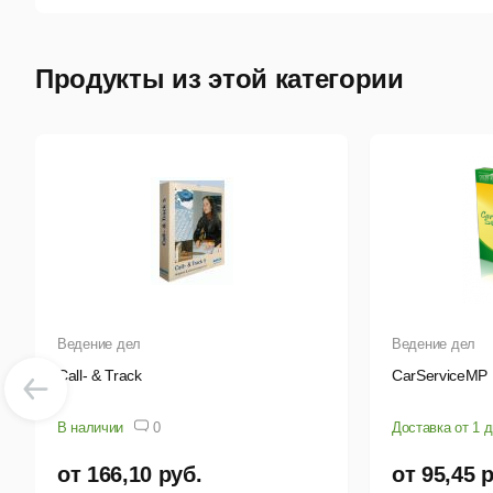
М
П
Продукты из этой категории
Э
Р
Про
хра
Ведение дел
Ведение дел
Call- & Track
CarServiceMP
В наличии
0
Доставка от 1 
от 166,10 руб.
от 95,45 