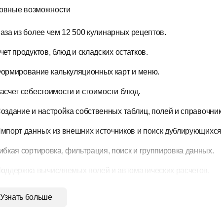
овные
возможности
аза
из
более
чем
12
500
кулинарных
рецептов.
чет
продуктов,
блюд
и
складских
остатков.
ормирование
калькуляционных
карт
и
меню.
асчет
себестоимости
и
стоимости
блюд.
оздание
и
настройка
собственных
таблиц,
полей
и
справочник
мпорт
данных
из
внешних
источников
и
поиск
дублирующихс
ибкая
сортировка,
фильтрация,
поиск
и
группировка
данных.
оддержка
вычисляемых
полей
и
автоматических
расчетов.
ерархическое
отображение
данных
и
настройка
связей
межд
Узнать больше
ветовое
выделение
записей
по
заданным
правилам.