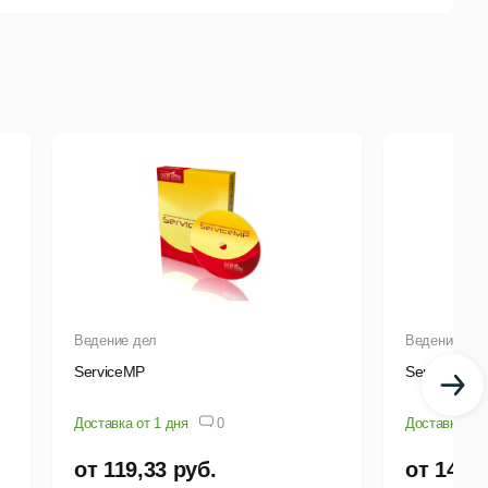
й
доступ.
 производств, а также для всех, кто хочет удобно
асчеты
при
приготовлении
блюд.
Ведение дел
Ведение де
ServiceMP
ServiceMY
Доставка от 1 дня
0
Доставка от 
от 119,33 руб.
от 143,2