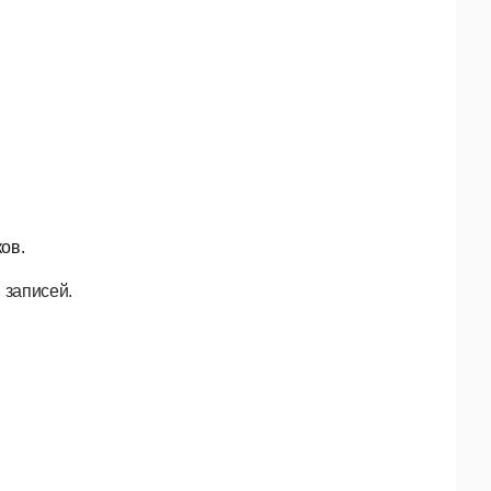
ов.
я
записей.
у
таблицами.