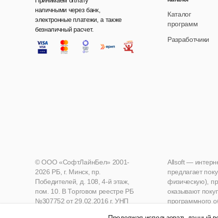
Принимаем оплату
наличными через банк,
Каталог
электронные платежи, а также
программ
безналичный расчет.
Разработчики
© ООО «СофтЛайнБел» 2001-
Allsoft — интер
2026 РБ, г. Минск, пр.
предлагает поку
Победителей, д. 108, 4-й этаж,
физическую), пр
пом. 10. В Торговом реестре РБ
оказывают поку
№307752 от 29.02.2016 г. УНП
программного о
190271125, Мингорисполком
Продолжая использовать данный ве