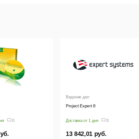
ассовое
редактирование
информации.
ечать
отчетов
и
таблиц.
кспорт
данных
в
Microsoft
Excel,
Word
и
CSV.
абота
с
несколькими
базами
данных
и
многопользовательски
грамма подойдет для кафе, ресторанов, столовых, кулинарных
нить
рецепты,
контролировать
продукты
и
автоматизировать
р
Ведение дел
Project Expert 8
дня
0
Доставка от 1 дня
0
руб.
13 842,01 руб.