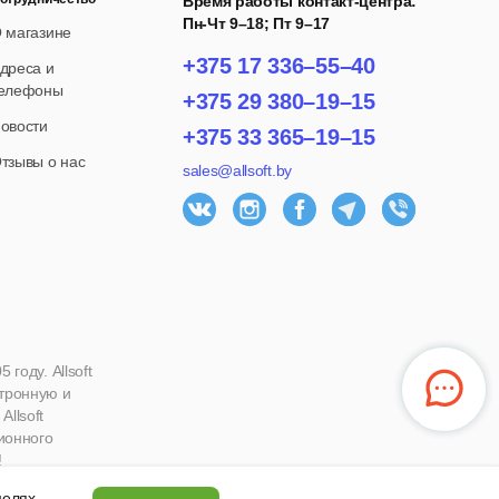
Время работы контакт-центра:
Пн-Чт 9–18; Пт 9–17
 магазине
+375 17 336–55–40
дреса и
елефоны
+375 29 380–19–15
овости
+375 33 365–19–15
тзывы о нас
sales@allsoft.by
году. Allsoft
ктронную и
llsoft
ионного
!
 целях