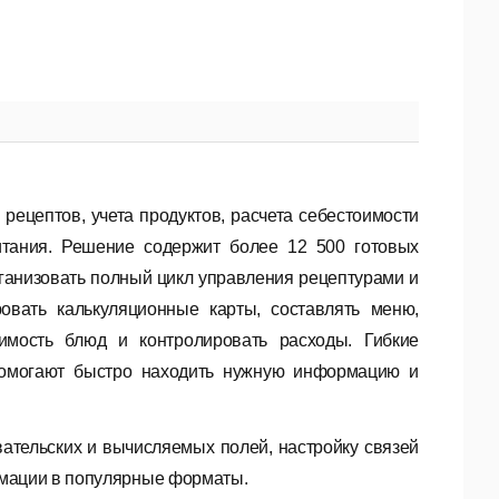
ецептов, учета продуктов, расчета себестоимости
итания. Решение содержит более 12 500 готовых
ганизовать
полный
цикл
управления
рецептурами
и
ать калькуляционные карты, составлять меню,
имость
блюд
и
контролировать
расходы.
Гибкие
омогают
быстро
находить
нужную
информацию
и
вательских
и
вычисляемых
полей,
настройку
связей
мации
в
популярные
форматы.