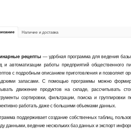
исание
Наличие и доставка
инарные
рецепты
— удобная программа для ведения базы р
д и автоматизации работы предприятий общественного п
ептов с подробным описанием приготовления
и
позволяет
ор
адскими
запасами.
С помощью программы можно формиров
тывать
движение
продуктов
на
складе,
рассчитывать
сто
трументы
сортировки,
фильтрации,
поиска
и
группировки
п
ективно
работать
даже
с
большими
объемами
данных.
грамма
поддерживает
создание
собственных
таблиц,
пользо
ду
данными,
ведение
нескольких
баз
данных
и
экспорт
инфор