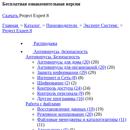
Бесплатная ознакомительная версия
Скачать
Project Expert 8
Главная
>
Каталог
>
Производители
>
Эксперт Системс
>
Project Expert 8
Распродажа
Антивирусы, безопасность
Антивирусы. Безопасность
Антивирусы для дома
(20)
(20)
Антивирусы для организаций
(20)
(20)
Защита информации
(29)
(29)
Интернет и Сеть
(8)
(8)
Шифрование
(2)
(2)
Контроль доступа
(24)
(24)
Контроль персонала
(9)
(9)
Другие программы
(16)
(16)
Работа с файлами
Восстановление данных
(19)
(19)
Резервное копирование
(20)
(20)
Файловые менеджеры и каталогизаторы
(11)
(11)
Архиваторы
(5)
(5)