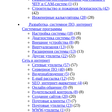
ЧПУ и CAM-систем
(1)
(1)
Строительство и пожарная безопасность
(42)
(42)
Инженерные калькуляторы
(28)
(28)
Разработка, системное ПО, интернет
Системные программы
Настройка системы
(18)
(18)
Диагностика системы
(9)
(9)
Внешние устройства
(8)
(8)
Виртуализация
(13)
(13)
Расширения системы
(13)
(13)
Другие утилиты
(22)
(22)
Сеть и интернет
Сетевые утилиты
(57)
(57)
Серверное ПО
(40)
(40)
Видеонаблюдение
(5)
(5)
E-mail рассылка
(12)
(12)
SEO, интернет-маркетинг
(4)
(4)
Онлайн-общение
(9)
(9)
Родительский контроль
(8)
(8)
Создание сайтов
(20)
(20)
Почтовые клиенты
(7)
(7)
Почтовые утилиты
(23)
(23)
WWW-утилиты
(1)
(1)