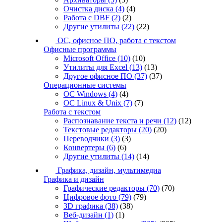
Очистка диска
(4)
(4)
Работа с DBF
(2)
(2)
Другие утилиты
(22)
(22)
ОС, офисное ПО, работа с текстом
Офисные программы
Microsoft Office
(10)
(10)
Утилиты для Excel
(13)
(13)
Другое офисное ПО
(37)
(37)
Операционные системы
ОС Windows
(4)
(4)
ОС Linux & Unix
(7)
(7)
Работа с текстом
Распознавание текста и речи
(12)
(12)
Текстовые редакторы
(20)
(20)
Переводчики
(3)
(3)
Конвертеры
(6)
(6)
Другие утилиты
(14)
(14)
Графика, дизайн, мультимедиа
Графика и дизайн
Графические редакторы
(70)
(70)
Цифровое фото
(79)
(79)
3D графика
(38)
(38)
Веб-дизайн
(1)
(1)