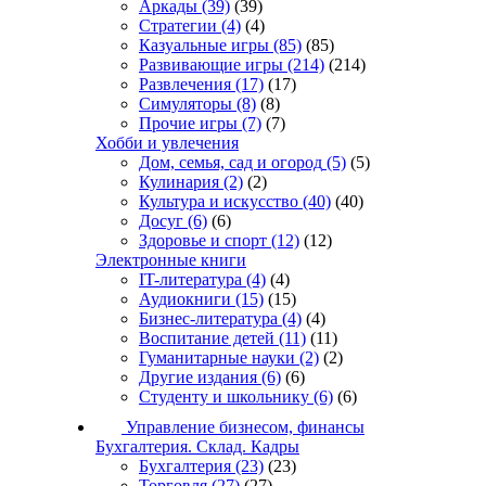
Аркады
(39)
(39)
Стратегии
(4)
(4)
Казуальные игры
(85)
(85)
Развивающие игры
(214)
(214)
Развлечения
(17)
(17)
Симуляторы
(8)
(8)
Прочие игры
(7)
(7)
Хобби и увлечения
Дом, семья, сад и огород
(5)
(5)
Кулинария
(2)
(2)
Культура и искусство
(40)
(40)
Досуг
(6)
(6)
Здоровье и спорт
(12)
(12)
Электронные книги
IT-литература
(4)
(4)
Аудиокниги
(15)
(15)
Бизнес-литература
(4)
(4)
Воспитание детей
(11)
(11)
Гуманитарные науки
(2)
(2)
Другие издания
(6)
(6)
Студенту и школьнику
(6)
(6)
Управление бизнесом, финансы
Бухгалтерия. Склад. Кадры
Бухгалтерия
(23)
(23)
Торговля
(27)
(27)