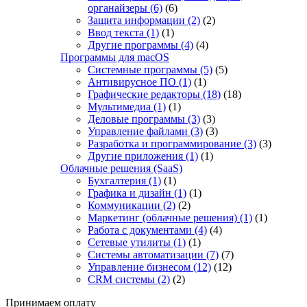
органайзеры
(6)
(6)
Защита информации
(2)
(2)
Ввод текста
(1)
(1)
Другие программы
(4)
(4)
Программы для macOS
Системные программы
(5)
(5)
Антивирусное ПО
(1)
(1)
Графические редакторы
(18)
(18)
Мультимедиа
(1)
(1)
Деловые программы
(3)
(3)
Управление файлами
(3)
(3)
Разработка и программирование
(3)
(3)
Другие приложения
(1)
(1)
Облачные решения (SaaS)
Бухгалтерия
(1)
(1)
Графика и дизайн
(1)
(1)
Коммуникации
(2)
(2)
Маркетинг (облачные решения)
(1)
(1)
Работа с документами
(4)
(4)
Сетевые утилиты
(1)
(1)
Системы автоматизации
(7)
(7)
Управление бизнесом
(12)
(12)
CRM системы
(2)
(2)
Принимаем оплату