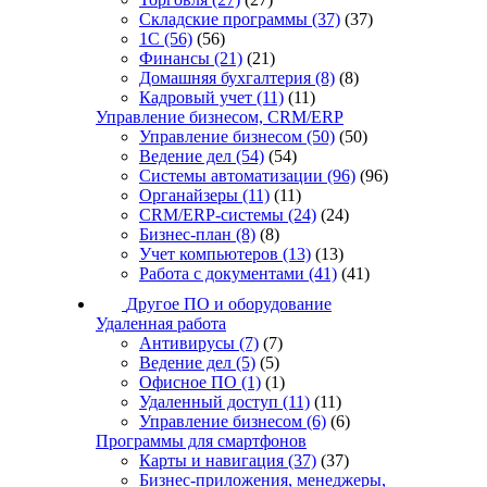
Складские программы
(37)
(37)
1С
(56)
(56)
Финансы
(21)
(21)
Домашняя бухгалтерия
(8)
(8)
Кадровый учет
(11)
(11)
Управление бизнесом, CRM/ERP
Управление бизнесом
(50)
(50)
Ведение дел
(54)
(54)
Системы автоматизации
(96)
(96)
Органайзеры
(11)
(11)
CRM/ERP-системы
(24)
(24)
Бизнес-план
(8)
(8)
Учет компьютеров
(13)
(13)
Работа с документами
(41)
(41)
Другое ПО и оборудование
Удаленная работа
Антивирусы
(7)
(7)
Ведение дел
(5)
(5)
Офисное ПО
(1)
(1)
Удаленный доступ
(11)
(11)
Управление бизнесом
(6)
(6)
Программы для смартфонов
Карты и навигация
(37)
(37)
Бизнес-приложения, менеджеры,