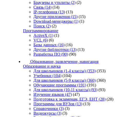
Браузеры и утилиты
(2)
(2)
Связь
(14)
(14)
IP-телефония
(13)
(13)
Другие приложения
(15)
(15)
Download-менеджеры
(1)
(1)
Поиск
(2)
(2)
Программирование
ActiveX
(1)
(1)
VCL
(6)
(6)
Базы данных
(16)
(16)
Другие библиотеки
(13)
(13)
Разработка ПО
(90)
(90)
Образование, развлечение, навигация
Образование и наука
Для школьников (1-4 классы)
(353)
(353)
Учебники
(104)
(104)
Для школьников (5-9 классы)
(360)
(360)
Обучающие программы
(191)
(191)
Для школьников (10-11 классы)
(93)
(93)
Изучение языков
(47)
(47)
Подготовка к экзаменам, ЕГЭ, ЕНТ
(28)
(28)
Программы для ВУЗов
(13)
(13)
Справочники
(3)
(3)
Видеокурсы
(3)
(3)