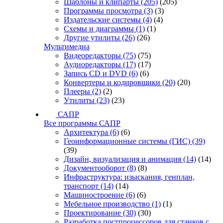
Шаблоны и клипарты
(205)
(205)
Программы просмотра
(3)
(3)
Издательские системы
(4)
(4)
Схемы и диаграммы
(1)
(1)
Другие утилиты
(26)
(26)
Мультимедиа
Видеоредакторы
(75)
(75)
Аудиоредакторы
(17)
(17)
Запись CD и DVD
(6)
(6)
Конвертеры и кодировщики
(20)
(20)
Плееры
(2)
(2)
Утилиты
(23)
(23)
САПР
Все программы САПР
Архитектура
(6)
(6)
Геоинформационные системы (ГИС)
(39)
(39)
Дизайн, визуализация и анимация
(14)
(14)
Документооборот
(8)
(8)
Инфраструктура: изыскания, генплан,
транспорт
(14)
(14)
Машиностроение
(6)
(6)
Мебельное производство
(1)
(1)
Проектирование
(30)
(30)
Разработка постпроцессоров для станков с