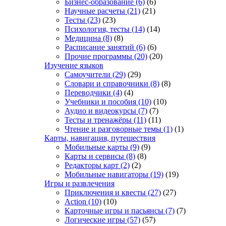
Бизнес-образование
(6)
(6)
Научные расчеты
(21)
(21)
Тесты
(23)
(23)
Психология, тесты
(14)
(14)
Медицина
(8)
(8)
Расписание занятий
(6)
(6)
Прочие программы
(20)
(20)
Изучение языков
Самоучители
(29)
(29)
Словари и справочники
(8)
(8)
Переводчики
(4)
(4)
Учебники и пособия
(10)
(10)
Аудио и видеокурсы
(7)
(7)
Тесты и тренажёры
(11)
(11)
Чтение и разговорные темы
(1)
(1)
Карты, навигация, путешествия
Мобильные карты
(9)
(9)
Карты и сервисы
(8)
(8)
Редакторы карт
(2)
(2)
Мобильные навигаторы
(19)
(19)
Игры и развлечения
Приключения и квесты
(27)
(27)
Action
(10)
(10)
Карточные игры и пасьянсы
(7)
(7)
Логические игры
(57)
(57)