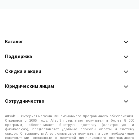
Каталог
Каталог программ
Поддержка
Разработчики
Оплата заказов
Скидки и акции
Оформление заказа
Специальные
предложения
Юридическим лицам
Доставка заказа
Распродажа
Продажа программ юридическим лицам
Сотрудничество
Помощь
О лицензировании программного обеспечения
Уведомление о конфиденциальности
О магазине
Allsoft — интернет-магазин лицензионного программного обеспечения.
Программы для компьютера
Открылся в 2005 году. Allsoft предлагает покупателям более 8 000
Правила продажи
Адреса и телефоны
программ, обеспечивает быструю доставку (электронную и
физическую), предоставляет удобные способы оплаты и систему
Контакты
Политика использования файлов Cookie
скидок. Специалисты Allsoft оказывают покупателям все необходимые
Новости
консультации, связанные с покупкой лицензионного программного