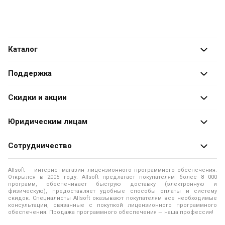
Каталог
Каталог программ
Поддержка
Разработчики
Оплата заказов
Скидки и акции
Оформление заказа
Специальные
предложения
Юридическим лицам
Доставка заказа
Распродажа
Продажа программ юридическим лицам
Сотрудничество
Помощь
О лицензировании программного обеспечения
Уведомление о конфиденциальности
О магазине
Allsoft — интернет-магазин лицензионного программного обеспечения.
Программы для компьютера
Открылся в 2005 году. Allsoft предлагает покупателям более 8 000
Правила продажи
Адреса и телефоны
программ, обеспечивает быструю доставку (электронную и
физическую), предоставляет удобные способы оплаты и систему
Контакты
Политика использования файлов Cookie
скидок. Специалисты Allsoft оказывают покупателям все необходимые
Новости
консультации, связанные с покупкой лицензионного программного
обеспечения. Продажа программного обеспечения — наша профессия!
Отзывы о нас