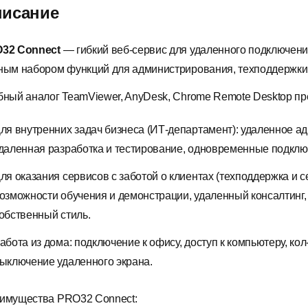
исание
32 Connect
— гибкий веб-сервис для удаленного подключени
ным набором функций для администрирования, техподдержки 
бный аналог TeamViewer, AnyDesk, Chrome Remote Desktop пр
ля внутренних задач бизнеса (ИТ-департамент): удаленное а
даленная разработка и тестирование, одновременные подклю
ля оказания сервисов с заботой о клиентах (техподдержка и 
озможности обучения и демонстрации, удаленный консалтинг
обственный стиль.
абота из дома: подключение к офису, доступ к компьютеру, ко
ыключение удаленного экрана.
имущества
PRO32 Connect
: