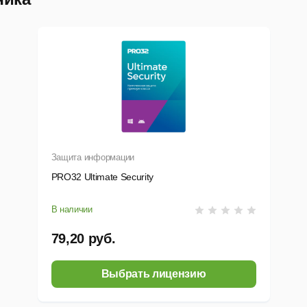
RTC (Web Real Time Communications). Cервис имеет интеграц
омощью рабочих учетных записей. Реализована генерация ID 
оризации — достаточно назвать оператору сгенерированный н
еводить все надписи и тексты на устройстве.
Защита информации
PRO32 Ultimate Security
В наличии
79,20 руб.
Выбрать лицензию