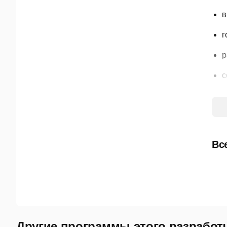
в
г
р
с
б
п
H
Вс
г
Пак
с л
бра
Другие программы этого разработ