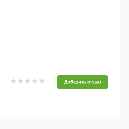
циальность,
рвисами и платформами,
Добавить отзыв
решений.
полноценный доступ к своему рабочему месту
ость интернета для полноценной работы через
нки рабочего компьютера используется протокол