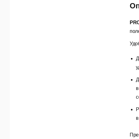
Оп
PRO
пол
Удо
Д
у
Д
в
с
Р
в
Пре