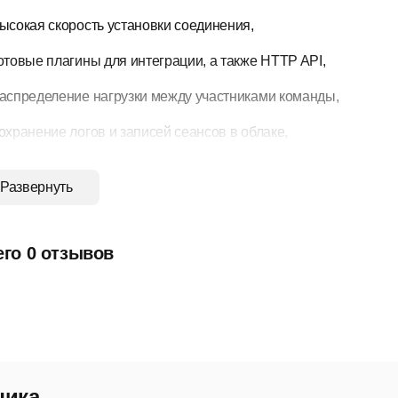
ысокая скорость установки соединения,
отовые плагины для интеграции, а также HTTP API,
аспределение нагрузки между участниками команды,
охранение логов и записей сеансов в облаке,
езопасный доступ, совместимость с брандмауэром, конфиден
Развернуть
есочница, шифрование, антивирусная проверка,
TTP API для создания собственных интеграций с любыми се
его 0 отзывов
отовые плагины для популярных платформ HelpDesk и CRM-
ет Remote Workers в составе позволяет сотруднику получить 
юбого устройства, у которого есть браузер. Минимальная скор
узер в PRO32 Connect составляет 2 Мб/с. Для передачи карти
чика