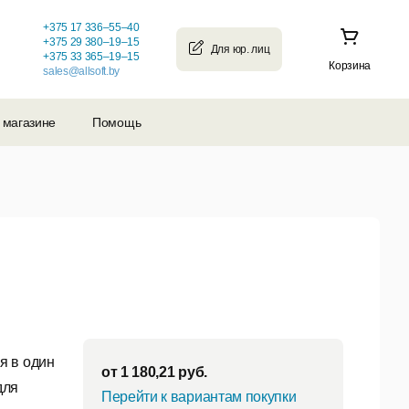
+375 17 336–55–40
+375 29 380–19–15
+375 33 365–19–15
Корзина
sales@allsoft.by
 магазине
Помощь
я в один
от
1 180,21
руб.
для
Перейти к вариантам покупки