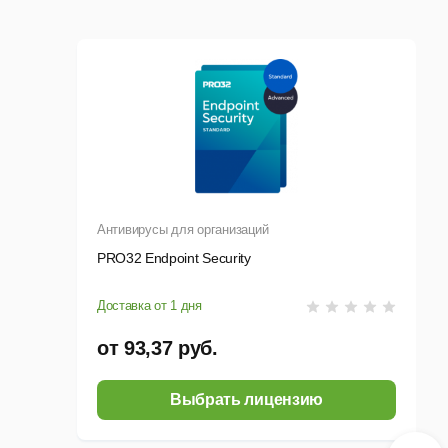
ию с AD\LDAP, что позволяет подключаться к нему
для подключения техподдержки к компьютеру без
омер. Также PRO32 Connect умеет «на лету»
Антивирусы для организаций
PRO32 Endpoint Security
Доставка от 1 дня
от 93,37 руб.
Выбрать лицензию