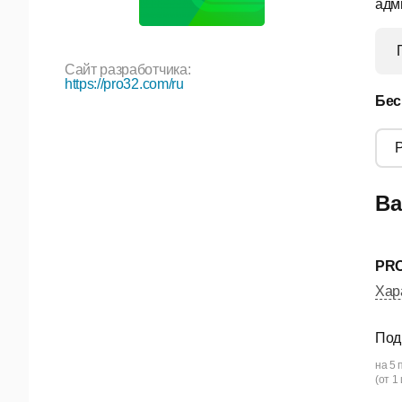
адм
Сайт разработчика:
https://pro32.com/ru
Бес
Ва
PRO
Хар
Под
на 5
(от 1