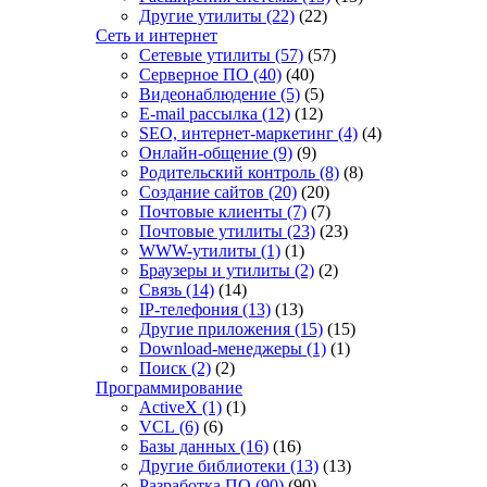
Другие утилиты
(22)
(22)
Сеть и интернет
Сетевые утилиты
(57)
(57)
Серверное ПО
(40)
(40)
Видеонаблюдение
(5)
(5)
E-mail рассылка
(12)
(12)
SEO, интернет-маркетинг
(4)
(4)
Онлайн-общение
(9)
(9)
Родительский контроль
(8)
(8)
Создание сайтов
(20)
(20)
Почтовые клиенты
(7)
(7)
Почтовые утилиты
(23)
(23)
WWW-утилиты
(1)
(1)
Браузеры и утилиты
(2)
(2)
Связь
(14)
(14)
IP-телефония
(13)
(13)
Другие приложения
(15)
(15)
Download-менеджеры
(1)
(1)
Поиск
(2)
(2)
Программирование
ActiveX
(1)
(1)
VCL
(6)
(6)
Базы данных
(16)
(16)
Другие библиотеки
(13)
(13)
Разработка ПО
(90)
(90)