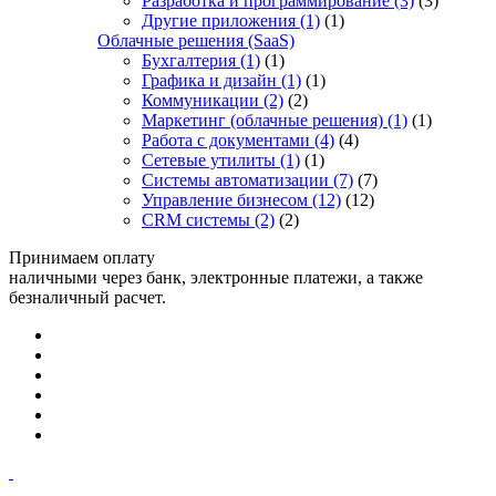
Разработка и программирование
(3)
(3)
Другие приложения
(1)
(1)
Облачные решения (SaaS)
Бухгалтерия
(1)
(1)
Графика и дизайн
(1)
(1)
Коммуникации
(2)
(2)
Маркетинг (облачные решения)
(1)
(1)
Работа с документами
(4)
(4)
Сетевые утилиты
(1)
(1)
Системы автоматизации
(7)
(7)
Управление бизнесом
(12)
(12)
CRM системы
(2)
(2)
Принимаем оплату
наличными через банк, электронные платежи, а также
безналичный расчет.