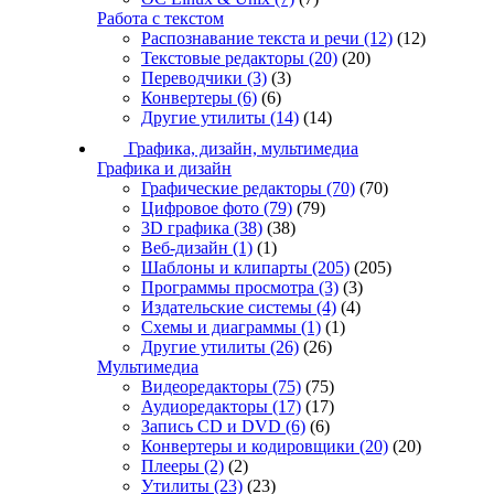
Работа с текстом
Распознавание текста и речи
(12)
(12)
Текстовые редакторы
(20)
(20)
Переводчики
(3)
(3)
Конвертеры
(6)
(6)
Другие утилиты
(14)
(14)
Графика, дизайн, мультимедиа
Графика и дизайн
Графические редакторы
(70)
(70)
Цифровое фото
(79)
(79)
3D графика
(38)
(38)
Веб-дизайн
(1)
(1)
Шаблоны и клипарты
(205)
(205)
Программы просмотра
(3)
(3)
Издательские системы
(4)
(4)
Схемы и диаграммы
(1)
(1)
Другие утилиты
(26)
(26)
Мультимедиа
Видеоредакторы
(75)
(75)
Аудиоредакторы
(17)
(17)
Запись CD и DVD
(6)
(6)
Конвертеры и кодировщики
(20)
(20)
Плееры
(2)
(2)
Утилиты
(23)
(23)