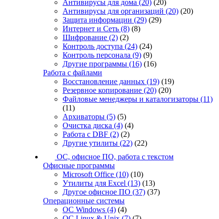
Антивирусы для дома
(20)
(20)
Антивирусы для организаций
(20)
(20)
Защита информации
(29)
(29)
Интернет и Сеть
(8)
(8)
Шифрование
(2)
(2)
Контроль доступа
(24)
(24)
Контроль персонала
(9)
(9)
Другие программы
(16)
(16)
Работа с файлами
Восстановление данных
(19)
(19)
Резервное копирование
(20)
(20)
Файловые менеджеры и каталогизаторы
(11)
(11)
Архиваторы
(5)
(5)
Очистка диска
(4)
(4)
Работа с DBF
(2)
(2)
Другие утилиты
(22)
(22)
ОС, офисное ПО, работа с текстом
Офисные программы
Microsoft Office
(10)
(10)
Утилиты для Excel
(13)
(13)
Другое офисное ПО
(37)
(37)
Операционные системы
ОС Windows
(4)
(4)
ОС Linux & Unix
(7)
(7)