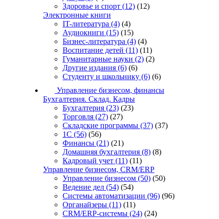
Здоровье и спорт
(12)
(12)
Электронные книги
IT-литература
(4)
(4)
Аудиокниги
(15)
(15)
Бизнес-литература
(4)
(4)
Воспитание детей
(11)
(11)
Гуманитарные науки
(2)
(2)
Другие издания
(6)
(6)
Студенту и школьнику
(6)
(6)
Управление бизнесом, финансы
Бухгалтерия. Склад. Кадры
Бухгалтерия
(23)
(23)
Торговля
(27)
(27)
Складские программы
(37)
(37)
1С
(56)
(56)
Финансы
(21)
(21)
Домашняя бухгалтерия
(8)
(8)
Кадровый учет
(11)
(11)
Управление бизнесом, CRM/ERP
Управление бизнесом
(50)
(50)
Ведение дел
(54)
(54)
Системы автоматизации
(96)
(96)
Органайзеры
(11)
(11)
CRM/ERP-системы
(24)
(24)