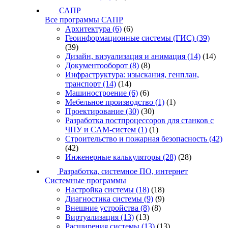
САПР
Все программы САПР
Архитектура
(6)
(6)
Геоинформационные системы (ГИС)
(39)
(39)
Дизайн, визуализация и анимация
(14)
(14)
Документооборот
(8)
(8)
Инфраструктура: изыскания, генплан,
транспорт
(14)
(14)
Машиностроение
(6)
(6)
Мебельное производство
(1)
(1)
Проектирование
(30)
(30)
Разработка постпроцессоров для станков с
ЧПУ и CAM-систем
(1)
(1)
Строительство и пожарная безопасность
(42)
(42)
Инженерные калькуляторы
(28)
(28)
Разработка, системное ПО, интернет
Системные программы
Настройка системы
(18)
(18)
Диагностика системы
(9)
(9)
Внешние устройства
(8)
(8)
Виртуализация
(13)
(13)
Расширения системы
(13)
(13)