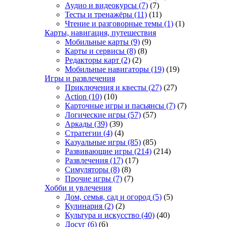
Аудио и видеокурсы
(7)
(7)
Тесты и тренажёры
(11)
(11)
Чтение и разговорные темы
(1)
(1)
Карты, навигация, путешествия
Мобильные карты
(9)
(9)
Карты и сервисы
(8)
(8)
Редакторы карт
(2)
(2)
Мобильные навигаторы
(19)
(19)
Игры и развлечения
Приключения и квесты
(27)
(27)
Action
(10)
(10)
Карточные игры и пасьянсы
(7)
(7)
Логические игры
(57)
(57)
Аркады
(39)
(39)
Стратегии
(4)
(4)
Казуальные игры
(85)
(85)
Развивающие игры
(214)
(214)
Развлечения
(17)
(17)
Симуляторы
(8)
(8)
Прочие игры
(7)
(7)
Хобби и увлечения
Дом, семья, сад и огород
(5)
(5)
Кулинария
(2)
(2)
Культура и искусство
(40)
(40)
Досуг
(6)
(6)