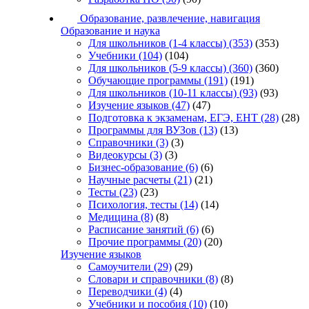
Образование, развлечение, навигация
Образование и наука
Для школьников (1-4 классы)
(353)
(353)
Учебники
(104)
(104)
Для школьников (5-9 классы)
(360)
(360)
Обучающие программы
(191)
(191)
Для школьников (10-11 классы)
(93)
(93)
Изучение языков
(47)
(47)
Подготовка к экзаменам, ЕГЭ, ЕНТ
(28)
(28)
Программы для ВУЗов
(13)
(13)
Справочники
(3)
(3)
Видеокурсы
(3)
(3)
Бизнес-образование
(6)
(6)
Научные расчеты
(21)
(21)
Тесты
(23)
(23)
Психология, тесты
(14)
(14)
Медицина
(8)
(8)
Расписание занятий
(6)
(6)
Прочие программы
(20)
(20)
Изучение языков
Самоучители
(29)
(29)
Словари и справочники
(8)
(8)
Переводчики
(4)
(4)
Учебники и пособия
(10)
(10)