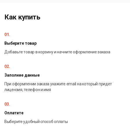
Локальные акты по вопросам обработки
персональных данных (с возможностью
Как купить
автоматической корректировки)
Политика в отношении обработки персональных
данных (с возможностью автоматической
01.
корректировки)
Выберите товар
Оценка эффективности и контроль принимаемых
мер по обеспечению безопасности персональных
Добавьте товар в корзину и начните оформление заказа
данных
Учет работников, допущенных к обработке
02.
персональных данных
Заполние данные
Учет информационных систем, обрабатывающих
При оформлении заказа укажите email на который придет
персональные данные
лицензия, телефон и имя
03.
Оплатите
Выберите удобный способ оплаты