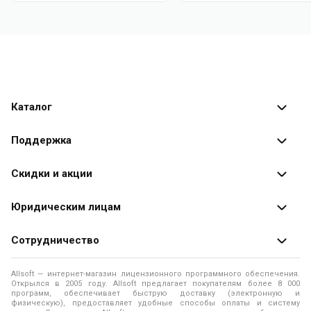
Каталог
Каталог программ
Поддержка
Разработчики
Оплата заказов
Скидки и акции
Оформление заказа
Специальные
предложения
Юридическим лицам
Доставка заказа
Распродажа
Продажа программ юридическим лицам
Сотрудничество
Помощь
О лицензировании программного обеспечения
Уведомление о конфиденциальности
О магазине
Allsoft — интернет-магазин лицензионного программного обеспечения.
Программы для компьютера
Открылся в 2005 году. Allsoft предлагает покупателям более 8 000
Правила продажи
Адреса и телефоны
программ, обеспечивает быструю доставку (электронную и
физическую), предоставляет удобные способы оплаты и систему
Контакты
Политика использования файлов Cookie