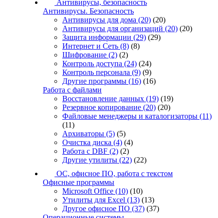
Антивирусы, безопасность
Антивирусы. Безопасность
Антивирусы для дома
(20)
(20)
Антивирусы для организаций
(20)
(20)
Защита информации
(29)
(29)
Интернет и Сеть
(8)
(8)
Шифрование
(2)
(2)
Контроль доступа
(24)
(24)
Контроль персонала
(9)
(9)
Другие программы
(16)
(16)
Работа с файлами
Восстановление данных
(19)
(19)
Резервное копирование
(20)
(20)
Файловые менеджеры и каталогизаторы
(11)
(11)
Архиваторы
(5)
(5)
Очистка диска
(4)
(4)
Работа с DBF
(2)
(2)
Другие утилиты
(22)
(22)
ОС, офисное ПО, работа с текстом
Офисные программы
Microsoft Office
(10)
(10)
Утилиты для Excel
(13)
(13)
Другое офисное ПО
(37)
(37)
Операционные системы