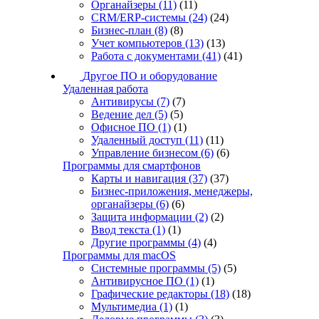
Органайзеры
(11)
(11)
CRM/ERP-системы
(24)
(24)
Бизнес-план
(8)
(8)
Учет компьютеров
(13)
(13)
Работа с документами
(41)
(41)
Другое ПО и оборудование
Удаленная работа
Антивирусы
(7)
(7)
Ведение дел
(5)
(5)
Офисное ПО
(1)
(1)
Удаленный доступ
(11)
(11)
Управление бизнесом
(6)
(6)
Программы для смартфонов
Карты и навигация
(37)
(37)
Бизнес-приложения, менеджеры,
органайзеры
(6)
(6)
Защита информации
(2)
(2)
Ввод текста
(1)
(1)
Другие программы
(4)
(4)
Программы для macOS
Системные программы
(5)
(5)
Антивирусное ПО
(1)
(1)
Графические редакторы
(18)
(18)
Мультимедиа
(1)
(1)