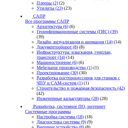
Плееры
(2)
(2)
Утилиты
(23)
(23)
САПР
Все программы САПР
Архитектура
(6)
(6)
Геоинформационные системы (ГИС)
(39)
(39)
Дизайн, визуализация и анимация
(14)
(14)
Документооборот
(8)
(8)
Инфраструктура: изыскания, генплан,
транспорт
(14)
(14)
Машиностроение
(6)
(6)
Мебельное производство
(1)
(1)
Проектирование
(30)
(30)
Разработка постпроцессоров для станков с
ЧПУ и CAM-систем
(1)
(1)
Строительство и пожарная безопасность
(42)
(42)
Инженерные калькуляторы
(28)
(28)
Разработка, системное ПО, интернет
Системные программы
Настройка системы
(18)
(18)
Диагностика системы
(9)
(9)
Внешние устройства
(8)
(8)