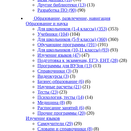
Другие библиотеки
(13)
(13)
Разработка ПО
(90)
(90)
Образование, развлечение, навигация
Образование и наука
Для школьников (1-4 классы)
(353)
(353)
Учебники
(104)
(104)
Для школьников (5-9 классы)
(360)
(360)
Обучающие программы
(191)
(191)
Для школьников (10-11 классы)
(93)
(93)
Изучение языков
(47)
(47)
Подготовка к экзаменам, ЕГЭ, ЕНТ
(28)
(28)
Программы для ВУЗов
(13)
(13)
Справочники
(3)
(3)
Видеокурсы
(3)
(3)
Бизнес-образование
(6)
(6)
Научные расчеты
(21)
(21)
Тесты
(23)
(23)
Психология, тесты
(14)
(14)
Медицина
(8)
(8)
Расписание занятий
(6)
(6)
Прочие программы
(20)
(20)
Изучение языков
Самоучители
(29)
(29)
Словари и справочники
(8)
(8)