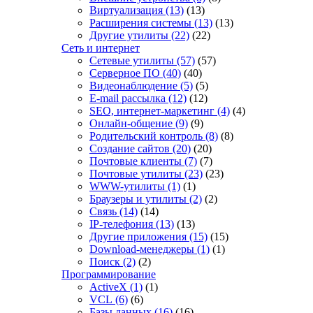
Виртуализация
(13)
(13)
Расширения системы
(13)
(13)
Другие утилиты
(22)
(22)
Сеть и интернет
Сетевые утилиты
(57)
(57)
Серверное ПО
(40)
(40)
Видеонаблюдение
(5)
(5)
E-mail рассылка
(12)
(12)
SEO, интернет-маркетинг
(4)
(4)
Онлайн-общение
(9)
(9)
Родительский контроль
(8)
(8)
Создание сайтов
(20)
(20)
Почтовые клиенты
(7)
(7)
Почтовые утилиты
(23)
(23)
WWW-утилиты
(1)
(1)
Браузеры и утилиты
(2)
(2)
Связь
(14)
(14)
IP-телефония
(13)
(13)
Другие приложения
(15)
(15)
Download-менеджеры
(1)
(1)
Поиск
(2)
(2)
Программирование
ActiveX
(1)
(1)
VCL
(6)
(6)
Базы данных
(16)
(16)