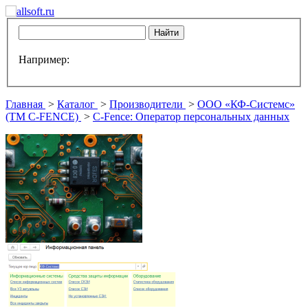
Например:
Главная
>
Каталог
>
Производители
>
ООО «КФ-Системс»
(TM C-FENCE)
>
C-Fence: Оператор персональных данных