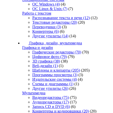
ОС Windows
(4)
(4)
ОС Linux & Unix
(7)
(7)
Работа с текстом
Распознавание текста и речи
(12)
(12)
Текстовые редакторы
(20)
(20)
Переводчики
(3)
(3)
Конвертеры
(6)
(6)
Другие утилиты
(14)
(14)
Графика, дизайн, мультимедиа
Графика и дизайн
Графические редакторы
(70)
(70)
Цифровое фото
(79)
(79)
3D графика
(38)
(38)
Веб-дизайн
(1)
(1)
Шаблоны и клипарты
(205)
(205)
Программы просмотра
(3)
(3)
Издательские системы
(4)
(4)
Схемы и диаграммы
(1)
(1)
Другие утилиты
(26)
(26)
Мультимедиа
Видеоредакторы
(75)
(75)
Аудиоредакторы
(17)
(17)
Запись CD и DVD
(6)
(6)
Конвертеры и кодировщики
(20)
(20)