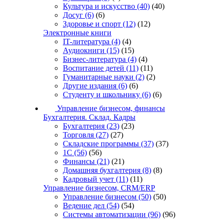
Культура и искусство
(40)
(40)
Досуг
(6)
(6)
Здоровье и спорт
(12)
(12)
Электронные книги
IT-литература
(4)
(4)
Аудиокниги
(15)
(15)
Бизнес-литература
(4)
(4)
Воспитание детей
(11)
(11)
Гуманитарные науки
(2)
(2)
Другие издания
(6)
(6)
Студенту и школьнику
(6)
(6)
Управление бизнесом, финансы
Бухгалтерия. Склад. Кадры
Бухгалтерия
(23)
(23)
Торговля
(27)
(27)
Складские программы
(37)
(37)
1С
(56)
(56)
Финансы
(21)
(21)
Домашняя бухгалтерия
(8)
(8)
Кадровый учет
(11)
(11)
Управление бизнесом, CRM/ERP
Управление бизнесом
(50)
(50)
Ведение дел
(54)
(54)
Системы автоматизации
(96)
(96)