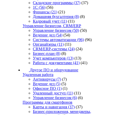
Складские программы
(37)
(37)
1С
(56)
(56)
Финансы
(21)
(21)
Домашняя бухгалтерия
(8)
(8)
Кадровый учет
(11)
(11)
Управление бизнесом, CRM/ERP
Управление бизнесом
(50)
(50)
Ведение дел
(54)
(54)
Системы автоматизации
(96)
(96)
Органайзеры
(11)
(11)
CRM/ERP-системы
(24)
(24)
Бизнес-план
(8)
(8)
Учет компьютеров
(13)
(13)
Работа с документами
(41)
(41)
Другое ПО и оборудование
Удаленная работа
Антивирусы
(7)
(7)
Ведение дел
(5)
(5)
Офисное ПО
(1)
(1)
Удаленный доступ
(11)
(11)
Управление бизнесом
(6)
(6)
Программы для смартфонов
Карты и навигация
(37)
(37)
Бизнес-приложения, менеджеры,