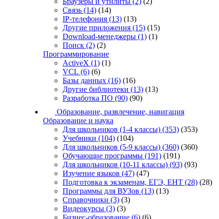
Браузеры и утилиты
(2)
(2)
Связь
(14)
(14)
IP-телефония
(13)
(13)
Другие приложения
(15)
(15)
Download-менеджеры
(1)
(1)
Поиск
(2)
(2)
Программирование
ActiveX
(1)
(1)
VCL
(6)
(6)
Базы данных
(16)
(16)
Другие библиотеки
(13)
(13)
Разработка ПО
(90)
(90)
Образование, развлечение, навигация
Образование и наука
Для школьников (1-4 классы)
(353)
(353)
Учебники
(104)
(104)
Для школьников (5-9 классы)
(360)
(360)
Обучающие программы
(191)
(191)
Для школьников (10-11 классы)
(93)
(93)
Изучение языков
(47)
(47)
Подготовка к экзаменам, ЕГЭ, ЕНТ
(28)
(28)
Программы для ВУЗов
(13)
(13)
Справочники
(3)
(3)
Видеокурсы
(3)
(3)
Бизнес-образование
(6)
(6)