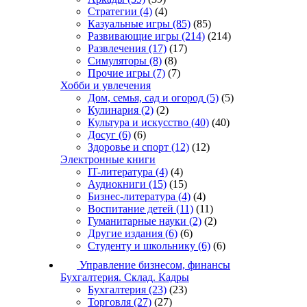
Стратегии
(4)
(4)
Казуальные игры
(85)
(85)
Развивающие игры
(214)
(214)
Развлечения
(17)
(17)
Симуляторы
(8)
(8)
Прочие игры
(7)
(7)
Хобби и увлечения
Дом, семья, сад и огород
(5)
(5)
Кулинария
(2)
(2)
Культура и искусство
(40)
(40)
Досуг
(6)
(6)
Здоровье и спорт
(12)
(12)
Электронные книги
IT-литература
(4)
(4)
Аудиокниги
(15)
(15)
Бизнес-литература
(4)
(4)
Воспитание детей
(11)
(11)
Гуманитарные науки
(2)
(2)
Другие издания
(6)
(6)
Студенту и школьнику
(6)
(6)
Управление бизнесом, финансы
Бухгалтерия. Склад. Кадры
Бухгалтерия
(23)
(23)
Торговля
(27)
(27)