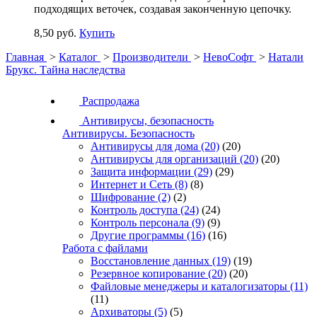
подходящих веточек, создавая законченную цепочку.
8,50 руб.
Купить
Главная
>
Каталог
>
Производители
>
НевоСофт
>
Натали
Брукс. Тайна наследства
Распродажа
Антивирусы, безопасность
Антивирусы. Безопасность
Антивирусы для дома
(20)
(20)
Антивирусы для организаций
(20)
(20)
Защита информации
(29)
(29)
Интернет и Сеть
(8)
(8)
Шифрование
(2)
(2)
Контроль доступа
(24)
(24)
Контроль персонала
(9)
(9)
Другие программы
(16)
(16)
Работа с файлами
Восстановление данных
(19)
(19)
Резервное копирование
(20)
(20)
Файловые менеджеры и каталогизаторы
(11)
(11)
Архиваторы
(5)
(5)