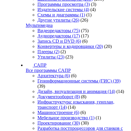
Программы просмотра
(3)
(3)
Издательские системы
(4)
(4)
Схемы и диаграммы
(1)
(1)
Другие утилиты
(26)
(26)
Мультимедиа
Видеоредакторы
(75)
(75)
Аудиоредакторы
(17)
(17)
Запись CD и DVD
(6)
(6)
Конвертеры и кодировщики
(20)
(20)
Плееры
(2)
(2)
Утилиты
(23)
(23)
САПР
Все программы САПР
Архитектура
(6)
(6)
Геоинформационные системы (ГИС)
(39)
(39)
Дизайн, визуализация и анимация
(14)
(14)
Документооборот
(8)
(8)
Инфраструктура: изыскания, генплан,
транспорт
(14)
(14)
Машиностроение
(6)
(6)
Мебельное производство
(1)
(1)
Проектирование
(30)
(30)
Разработка постпроцессоров для станков с