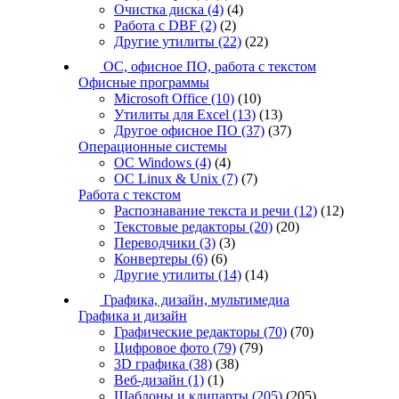
Очистка диска
(4)
(4)
Работа с DBF
(2)
(2)
Другие утилиты
(22)
(22)
ОС, офисное ПО, работа с текстом
Офисные программы
Microsoft Office
(10)
(10)
Утилиты для Excel
(13)
(13)
Другое офисное ПО
(37)
(37)
Операционные системы
ОС Windows
(4)
(4)
ОС Linux & Unix
(7)
(7)
Работа с текстом
Распознавание текста и речи
(12)
(12)
Текстовые редакторы
(20)
(20)
Переводчики
(3)
(3)
Конвертеры
(6)
(6)
Другие утилиты
(14)
(14)
Графика, дизайн, мультимедиа
Графика и дизайн
Графические редакторы
(70)
(70)
Цифровое фото
(79)
(79)
3D графика
(38)
(38)
Веб-дизайн
(1)
(1)
Шаблоны и клипарты
(205)
(205)