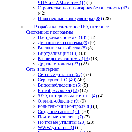
ЧПУ и CAM-систем
(1)
(1)
Строительство и пожарная безопасность
(42)
(42)
Инженерные калькуляторы
(28)
(28)
Разработка, системное ПО, интернет
Системные программы
Настройка системы
(18)
(18)
Диагностика системы
(9)
(9)
Внешние устройства
(8)
(8)
Виртуализация
(13)
(13)
Расширения системы
(13)
(13)
Другие утилиты
(22)
(22)
Сеть и интернет
Сетевые утилиты
(57)
(57)
Серверное ПО
(40)
(40)
Видеонаблюдение
(5)
(5)
E-mail рассылка
(12)
(12)
SEO, интернет-маркетинг
(4)
(4)
Онлайн-общение
(9)
(9)
Родительский контроль
(8)
(8)
Создание сайтов
(20)
(20)
Почтовые клиенты
(7)
(7)
Почтовые утилиты
(23)
(23)
WWW-утилиты
(1)
(1)