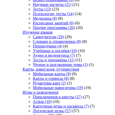
Научные расчеты
(21)
(21)
Тесты
(23)
(23)
Психология, тесты
(14)
(14)
Медицина
(8)
(8)
Расписание занятий
(6)
(6)
Прочие программы
(20)
(20)
Изучение языков
Самоучители
(29)
(29)
Словари и справочники
(8)
(8)
Переводчики
(4)
(4)
Учебники и пособия
(10)
(10)
Аудио и видеокурсы
(7)
(7)
Тесты и тренажёры
(11)
(11)
Чтение и разговорные темы
(1)
(1)
Карты, навигация, путешествия
Мобильные карты
(9)
(9)
Карты и сервисы
(8)
(8)
Редакторы карт
(2)
(2)
Мобильные навигаторы
(19)
(19)
Игры и развлечения
Приключения и квесты
(27)
(27)
Action
(10)
(10)
Карточные игры и пасьянсы
(7)
(7)
Логические игры
(57)
(57)