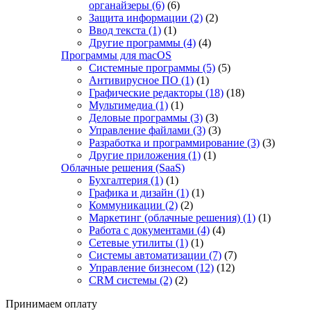
органайзеры
(6)
(6)
Защита информации
(2)
(2)
Ввод текста
(1)
(1)
Другие программы
(4)
(4)
Программы для macOS
Системные программы
(5)
(5)
Антивирусное ПО
(1)
(1)
Графические редакторы
(18)
(18)
Мультимедиа
(1)
(1)
Деловые программы
(3)
(3)
Управление файлами
(3)
(3)
Разработка и программирование
(3)
(3)
Другие приложения
(1)
(1)
Облачные решения (SaaS)
Бухгалтерия
(1)
(1)
Графика и дизайн
(1)
(1)
Коммуникации
(2)
(2)
Маркетинг (облачные решения)
(1)
(1)
Работа с документами
(4)
(4)
Сетевые утилиты
(1)
(1)
Системы автоматизации
(7)
(7)
Управление бизнесом
(12)
(12)
CRM системы
(2)
(2)
Принимаем оплату