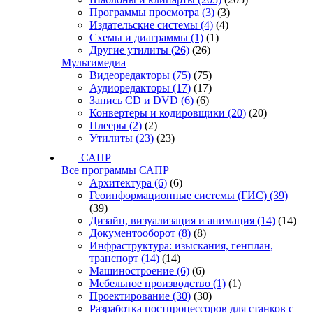
Программы просмотра
(3)
(3)
Издательские системы
(4)
(4)
Схемы и диаграммы
(1)
(1)
Другие утилиты
(26)
(26)
Мультимедиа
Видеоредакторы
(75)
(75)
Аудиоредакторы
(17)
(17)
Запись CD и DVD
(6)
(6)
Конвертеры и кодировщики
(20)
(20)
Плееры
(2)
(2)
Утилиты
(23)
(23)
САПР
Все программы САПР
Архитектура
(6)
(6)
Геоинформационные системы (ГИС)
(39)
(39)
Дизайн, визуализация и анимация
(14)
(14)
Документооборот
(8)
(8)
Инфраструктура: изыскания, генплан,
транспорт
(14)
(14)
Машиностроение
(6)
(6)
Мебельное производство
(1)
(1)
Проектирование
(30)
(30)
Разработка постпроцессоров для станков с