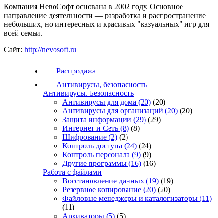
Компания НевоСофт основана в 2002 году. Основное
направление деятельности — разработка и распространение
небольших, но интересных и красивых "казуальных" игр для
всей семьи.
Сайт:
http://nevosoft.ru
Распродажа
Антивирусы, безопасность
Антивирусы. Безопасность
Антивирусы для дома
(20)
(20)
Антивирусы для организаций
(20)
(20)
Защита информации
(29)
(29)
Интернет и Сеть
(8)
(8)
Шифрование
(2)
(2)
Контроль доступа
(24)
(24)
Контроль персонала
(9)
(9)
Другие программы
(16)
(16)
Работа с файлами
Восстановление данных
(19)
(19)
Резервное копирование
(20)
(20)
Файловые менеджеры и каталогизаторы
(11)
(11)
Архиваторы
(5)
(5)