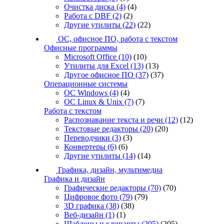
Очистка диска
(4)
(4)
Работа с DBF
(2)
(2)
Другие утилиты
(22)
(22)
ОС, офисное ПО, работа с текстом
Офисные программы
Microsoft Office
(10)
(10)
Утилиты для Excel
(13)
(13)
Другое офисное ПО
(37)
(37)
Операционные системы
ОС Windows
(4)
(4)
ОС Linux & Unix
(7)
(7)
Работа с текстом
Распознавание текста и речи
(12)
(12)
Текстовые редакторы
(20)
(20)
Переводчики
(3)
(3)
Конвертеры
(6)
(6)
Другие утилиты
(14)
(14)
Графика, дизайн, мультимедиа
Графика и дизайн
Графические редакторы
(70)
(70)
Цифровое фото
(79)
(79)
3D графика
(38)
(38)
Веб-дизайн
(1)
(1)
Шаблоны и клипарты
(205)
(205)