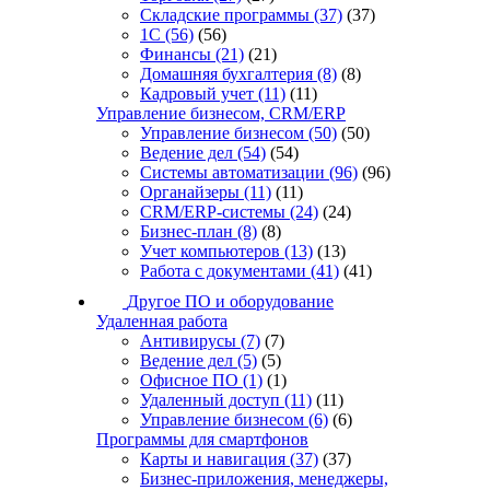
Складские программы
(37)
(37)
1С
(56)
(56)
Финансы
(21)
(21)
Домашняя бухгалтерия
(8)
(8)
Кадровый учет
(11)
(11)
Управление бизнесом, CRM/ERP
Управление бизнесом
(50)
(50)
Ведение дел
(54)
(54)
Системы автоматизации
(96)
(96)
Органайзеры
(11)
(11)
CRM/ERP-системы
(24)
(24)
Бизнес-план
(8)
(8)
Учет компьютеров
(13)
(13)
Работа с документами
(41)
(41)
Другое ПО и оборудование
Удаленная работа
Антивирусы
(7)
(7)
Ведение дел
(5)
(5)
Офисное ПО
(1)
(1)
Удаленный доступ
(11)
(11)
Управление бизнесом
(6)
(6)
Программы для смартфонов
Карты и навигация
(37)
(37)
Бизнес-приложения, менеджеры,