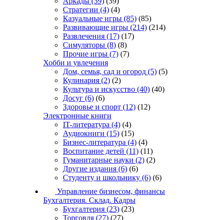
Аркады
(39)
(39)
Стратегии
(4)
(4)
Казуальные игры
(85)
(85)
Развивающие игры
(214)
(214)
Развлечения
(17)
(17)
Симуляторы
(8)
(8)
Прочие игры
(7)
(7)
Хобби и увлечения
Дом, семья, сад и огород
(5)
(5)
Кулинария
(2)
(2)
Культура и искусство
(40)
(40)
Досуг
(6)
(6)
Здоровье и спорт
(12)
(12)
Электронные книги
IT-литература
(4)
(4)
Аудиокниги
(15)
(15)
Бизнес-литература
(4)
(4)
Воспитание детей
(11)
(11)
Гуманитарные науки
(2)
(2)
Другие издания
(6)
(6)
Студенту и школьнику
(6)
(6)
Управление бизнесом, финансы
Бухгалтерия. Склад. Кадры
Бухгалтерия
(23)
(23)
Торговля
(27)
(27)