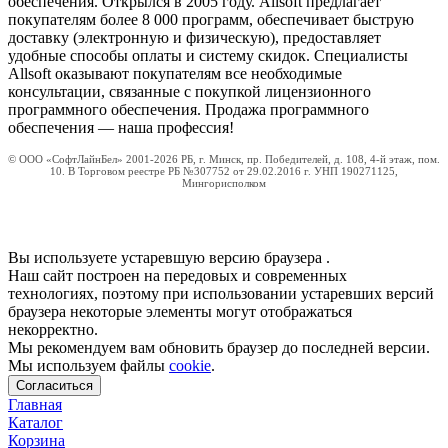
обеспечения. Открылся в 2005 году. Allsoft предлагает
покупателям более 8 000 программ, обеспечивает быструю
доставку (электронную и физическую), предоставляет
удобные способы оплаты и систему скидок. Специалисты
Allsoft оказывают покупателям все необходимые
консультации, связанные с покупкой лицензионного
программного обеспечения. Продажа программного
обеспечения — наша профессия!
© ООО «СофтЛайнБел» 2001-2026 РБ, г. Минск, пр. Победителей, д. 108, 4-й этаж, пом.
10. В Торговом реестре РБ №307752 от 29.02.2016 г. УНП 190271125,
Мингорисполком
Вы используете устаревшую версию браузера
.
Наш сайт построен на передовых и современных
технологиях, поэтому при использовании устаревших версий
браузера некоторые элементы могут отображаться
некорректно.
Мы рекомендуем вам обновить браузер до последней версии.
Мы используем файлы
cookie
.
Согласиться
Главная
Каталог
Корзина