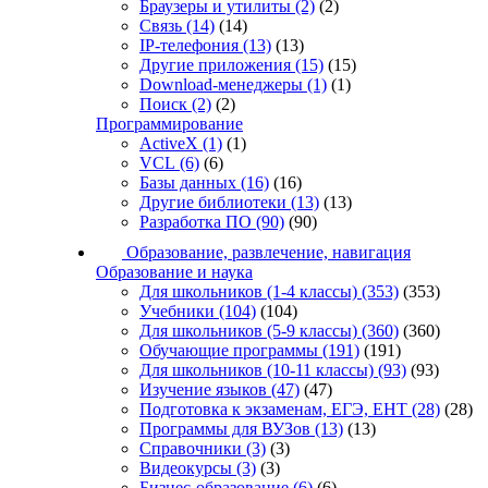
Браузеры и утилиты
(2)
(2)
Связь
(14)
(14)
IP-телефония
(13)
(13)
Другие приложения
(15)
(15)
Download-менеджеры
(1)
(1)
Поиск
(2)
(2)
Программирование
ActiveX
(1)
(1)
VCL
(6)
(6)
Базы данных
(16)
(16)
Другие библиотеки
(13)
(13)
Разработка ПО
(90)
(90)
Образование, развлечение, навигация
Образование и наука
Для школьников (1-4 классы)
(353)
(353)
Учебники
(104)
(104)
Для школьников (5-9 классы)
(360)
(360)
Обучающие программы
(191)
(191)
Для школьников (10-11 классы)
(93)
(93)
Изучение языков
(47)
(47)
Подготовка к экзаменам, ЕГЭ, ЕНТ
(28)
(28)
Программы для ВУЗов
(13)
(13)
Справочники
(3)
(3)
Видеокурсы
(3)
(3)
Бизнес-образование
(6)
(6)