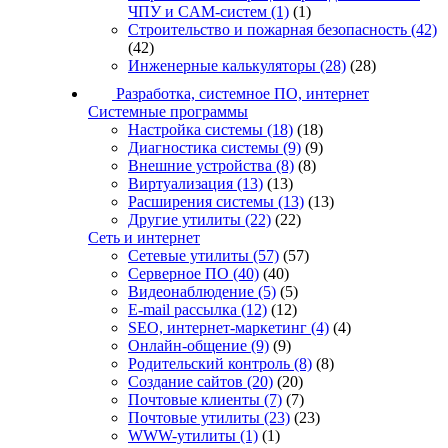
ЧПУ и CAM-систем
(1)
(1)
Строительство и пожарная безопасность
(42)
(42)
Инженерные калькуляторы
(28)
(28)
Разработка, системное ПО, интернет
Системные программы
Настройка системы
(18)
(18)
Диагностика системы
(9)
(9)
Внешние устройства
(8)
(8)
Виртуализация
(13)
(13)
Расширения системы
(13)
(13)
Другие утилиты
(22)
(22)
Сеть и интернет
Сетевые утилиты
(57)
(57)
Серверное ПО
(40)
(40)
Видеонаблюдение
(5)
(5)
E-mail рассылка
(12)
(12)
SEO, интернет-маркетинг
(4)
(4)
Онлайн-общение
(9)
(9)
Родительский контроль
(8)
(8)
Создание сайтов
(20)
(20)
Почтовые клиенты
(7)
(7)
Почтовые утилиты
(23)
(23)
WWW-утилиты
(1)
(1)