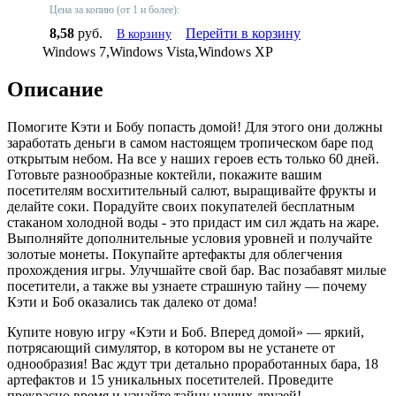
Цена за копию (от 1 и более):
8,58
руб.
Перейти в корзину
В корзину
Windows 7,Windows Vista,Windows XP
Описание
Помогите Кэти и Бобу попасть домой! Для этого они должны
заработать деньги в самом настоящем тропическом баре под
открытым небом. На все у наших героев есть только 60 дней.
Готовьте разнообразные коктейли, покажите вашим
посетителям восхитительный салют, выращивайте фрукты и
делайте соки. Порадуйте своих покупателей бесплатным
стаканом холодной воды - это придаст им сил ждать на жаре.
Выполняйте дополнительные условия уровней и получайте
золотые монеты. Покупайте артефакты для облегчения
прохождения игры. Улучшайте свой бар. Вас позабавят милые
посетители, а также вы узнаете страшную тайну — почему
Кэти и Боб оказались так далеко от дома!
Купите новую игру «Кэти и Боб. Вперед домой» — яркий,
потрясающий симулятор, в котором вы не устанете от
однообразия! Вас ждут три детально проработанных бара, 18
артефактов и 15 уникальных посетителей. Проведите
прекрасно время и узнайте тайну наших друзей!