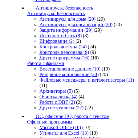
Антивирусы, безопасность
Антивирусы. Безопасность
Антивирусы для дома
(20)
(20)
Антивирусы для организаций
(20)
(20)
Защита информации
(29)
(29)
Интернет и Сеть
(8)
(8)
Шифрование
(2)
(2)
Контроль доступа
(24)
(24)
Контроль персонала
(9)
(9)
Другие программы
(16)
(16)
Работа с файлами
Восстановление данных
(19)
(19)
Резервное копирование
(20)
(20)
Файловые менеджеры и каталогизаторы
(11)
(11)
Архиваторы
(5)
(5)
Очистка диска
(4)
(4)
Работа с DBF
(2)
(2)
Другие утилиты
(22)
(22)
ОС, офисное ПО, работа с текстом
Офисные программы
Microsoft Office
(10)
(10)
Утилиты для Excel
(13)
(13)