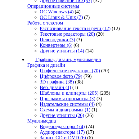
Другое офисное ПО
(37)
(37)
Операционные системы
ОС Windows
(4)
(4)
ОС Linux & Unix
(7)
(7)
Работа с текстом
Распознавание текста и речи
(12)
(12)
Текстовые редакторы
(20)
(20)
Переводчики
(3)
(3)
Конвертеры
(6)
(6)
Другие утилиты
(14)
(14)
Графика, дизайн, мультимедиа
Графика и дизайн
Графические редакторы
(70)
(70)
Цифровое фото
(79)
(79)
3D графика
(38)
(38)
Веб-дизайн
(1)
(1)
Шаблоны и клипарты
(205)
(205)
Программы просмотра
(3)
(3)
Издательские системы
(4)
(4)
Схемы и диаграммы
(1)
(1)
Другие утилиты
(26)
(26)
Мультимедиа
Видеоредакторы
(74)
(74)
Аудиоредакторы
(17)
(17)
Запись CD и DVD
(6)
(6)