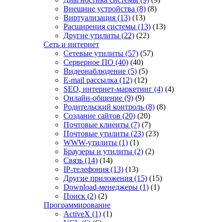
Внешние устройства
(8)
(8)
Виртуализация
(13)
(13)
Расширения системы
(13)
(13)
Другие утилиты
(22)
(22)
Сеть и интернет
Сетевые утилиты
(57)
(57)
Серверное ПО
(40)
(40)
Видеонаблюдение
(5)
(5)
E-mail рассылка
(12)
(12)
SEO, интернет-маркетинг
(4)
(4)
Онлайн-общение
(9)
(9)
Родительский контроль
(8)
(8)
Создание сайтов
(20)
(20)
Почтовые клиенты
(7)
(7)
Почтовые утилиты
(23)
(23)
WWW-утилиты
(1)
(1)
Браузеры и утилиты
(2)
(2)
Связь
(14)
(14)
IP-телефония
(13)
(13)
Другие приложения
(15)
(15)
Download-менеджеры
(1)
(1)
Поиск
(2)
(2)
Программирование
ActiveX
(1)
(1)