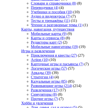
Словари и справочники
(8)
(8)
Переводчики
(4)
(4)
Учебники и пособия
(10)
(10)
Аудио и видеокурсы
(7)
(7)
Тесты и тренажёры
(11)
(11)
Чтение и разговорные темы
(1)
(1)
Карты, навигация, путешествия
Мобильные карты
(9)
(9)
Карты и сервисы
(8)
(8)
Редакторы карт
(2)
(2)
Мобильные навигаторы
(19)
(19)
Игры и развлечения
Приключения и квесты
(27)
(27)
Action
(10)
(10)
Карточные игры и пасьянсы
(7)
(7)
Логические игры
(57)
(57)
Аркады
(39)
(39)
Стратегии
(4)
(4)
Казуальные игры
(85)
(85)
Развивающие игры
(214)
(214)
Развлечения
(17)
(17)
Симуляторы
(8)
(8)
Прочие игры
(7)
(7)
Хобби и увлечения
Дом, семья, сад и огород
(5)
(5)