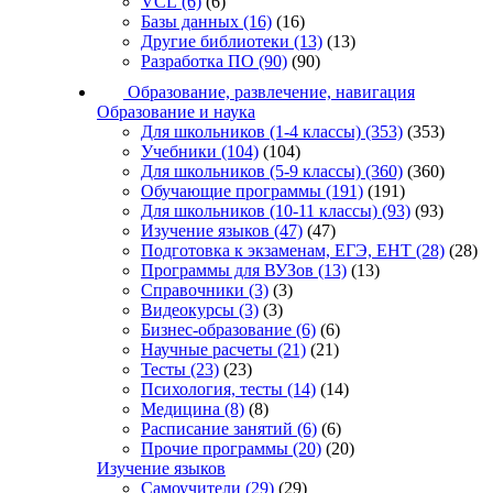
VCL
(6)
(6)
Базы данных
(16)
(16)
Другие библиотеки
(13)
(13)
Разработка ПО
(90)
(90)
Образование, развлечение, навигация
Образование и наука
Для школьников (1-4 классы)
(353)
(353)
Учебники
(104)
(104)
Для школьников (5-9 классы)
(360)
(360)
Обучающие программы
(191)
(191)
Для школьников (10-11 классы)
(93)
(93)
Изучение языков
(47)
(47)
Подготовка к экзаменам, ЕГЭ, ЕНТ
(28)
(28)
Программы для ВУЗов
(13)
(13)
Справочники
(3)
(3)
Видеокурсы
(3)
(3)
Бизнес-образование
(6)
(6)
Научные расчеты
(21)
(21)
Тесты
(23)
(23)
Психология, тесты
(14)
(14)
Медицина
(8)
(8)
Расписание занятий
(6)
(6)
Прочие программы
(20)
(20)
Изучение языков
Самоучители
(29)
(29)