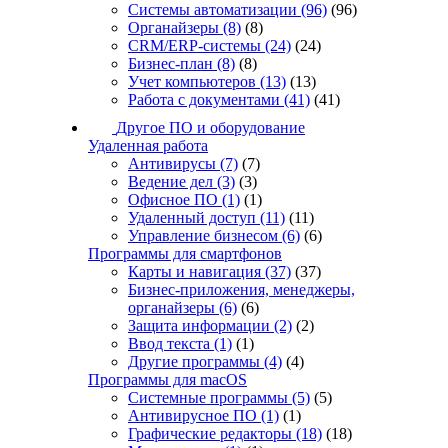
Системы автоматизации
(96)
(96)
Органайзеры
(8)
(8)
CRM/ERP-системы
(24)
(24)
Бизнес-план
(8)
(8)
Учет компьютеров
(13)
(13)
Работа с документами
(41)
(41)
Другое ПО и оборудование
Удаленная работа
Антивирусы
(7)
(7)
Ведение дел
(3)
(3)
Офисное ПО
(1)
(1)
Удаленный доступ
(11)
(11)
Управление бизнесом
(6)
(6)
Программы для смартфонов
Карты и навигация
(37)
(37)
Бизнес-приложения, менеджеры,
органайзеры
(6)
(6)
Защита информации
(2)
(2)
Ввод текста
(1)
(1)
Другие программы
(4)
(4)
Программы для macOS
Системные программы
(5)
(5)
Антивирусное ПО
(1)
(1)
Графические редакторы
(18)
(18)