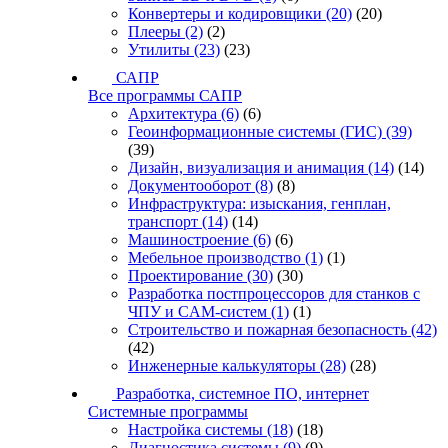
Конвертеры и кодировщики
(20)
(20)
Плееры
(2)
(2)
Утилиты
(23)
(23)
САПР
Все программы САПР
Архитектура
(6)
(6)
Геоинформационные системы (ГИС)
(39)
(39)
Дизайн, визуализация и анимация
(14)
(14)
Документооборот
(8)
(8)
Инфраструктура: изыскания, генплан,
транспорт
(14)
(14)
Машиностроение
(6)
(6)
Мебельное производство
(1)
(1)
Проектирование
(30)
(30)
Разработка постпроцессоров для станков с
ЧПУ и CAM-систем
(1)
(1)
Строительство и пожарная безопасность
(42)
(42)
Инженерные калькуляторы
(28)
(28)
Разработка, системное ПО, интернет
Системные программы
Настройка системы
(18)
(18)
Диагностика системы
(9)
(9)