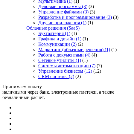
Мультимедиа
(1)
(1)
Деловые программы
(3)
(3)
Управление файлами
(3)
(3)
Разработка и программирование
(3)
(3)
Другие приложения
(1)
(1)
Облачные решения (SaaS)
Бухгалтерия
(1)
(1)
Графика и дизайн
(1)
(1)
Коммуникации
(2)
(2)
Маркетинг (облачные решения)
(1)
(1)
Работа с документами
(4)
(4)
Сетевые утилиты
(1)
(1)
Системы автоматизации
(7)
(7)
Управление бизнесом
(12)
(12)
CRM системы
(2)
(2)
Принимаем оплату
наличными через банк, электронные платежи, а также
безналичный расчет.