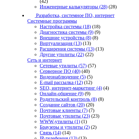
(42)
Инженерные калькуляторы
(28)
(28)
Разработка, системное ПО, интернет
Системные программы
Настройка системы
(18)
(18)
Диагностика системы
(9)
(9)
Внешние устройства
(8)
(8)
Виртуализация
(13)
(13)
Расширения системы
(13)
(13)
Другие утилиты
(22)
(22)
Сеть и интернет
Сетевые утилиты
(57)
(57)
Серверное ПО
(40)
(40)
Видеонаблюдение
(5)
(5)
E-mail рассылка
(12)
(12)
SEO, интернет-маркетинг
(4)
(4)
Онлайн-общение
(9)
(9)
Родительский контроль
(8)
(8)
Создание сайтов
(20)
(20)
Почтовые клиенты
(7)
(7)
Почтовые утилиты
(23)
(23)
WWW-утилиты
(1)
(1)
Браузеры и утилиты
(2)
(2)
Связь
(14)
(14)
IP-телефония
(13)
(13)