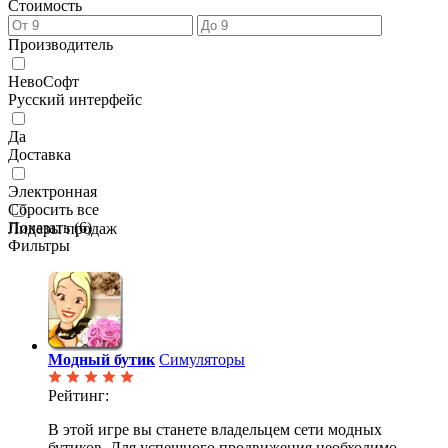
Стоимость
Производитель
НевоСофт
Русский интерфейс
Да
Доставка
Электронная
Сбросить все
Показать (
6
)
Лидеры продаж
Фильтры
Модный бутик
Симуляторы
Рейтинг:
В этой игре вы станете владельцем сети модных
бутиков. Для успешного продвижения необходимо