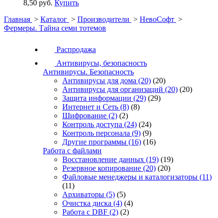
8,50 руб.
Купить
Главная
>
Каталог
>
Производители
>
НевоСофт
>
Фермеры. Тайна семи тотемов
Распродажа
Антивирусы, безопасность
Антивирусы. Безопасность
Антивирусы для дома
(20)
(20)
Антивирусы для организаций
(20)
(20)
Защита информации
(29)
(29)
Интернет и Сеть
(8)
(8)
Шифрование
(2)
(2)
Контроль доступа
(24)
(24)
Контроль персонала
(9)
(9)
Другие программы
(16)
(16)
Работа с файлами
Восстановление данных
(19)
(19)
Резервное копирование
(20)
(20)
Файловые менеджеры и каталогизаторы
(11)
(11)
Архиваторы
(5)
(5)
Очистка диска
(4)
(4)
Работа с DBF
(2)
(2)