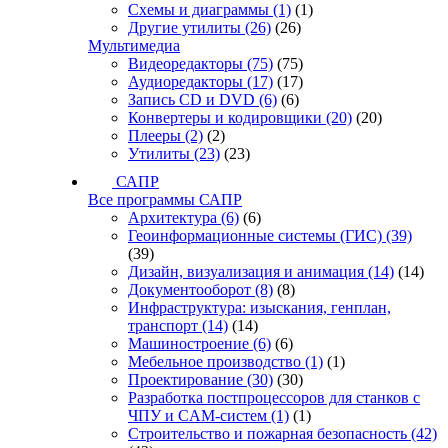
Схемы и диаграммы
(1)
(1)
Другие утилиты
(26)
(26)
Мультимедиа
Видеоредакторы
(75)
(75)
Аудиоредакторы
(17)
(17)
Запись CD и DVD
(6)
(6)
Конвертеры и кодировщики
(20)
(20)
Плееры
(2)
(2)
Утилиты
(23)
(23)
САПР
Все программы САПР
Архитектура
(6)
(6)
Геоинформационные системы (ГИС)
(39)
(39)
Дизайн, визуализация и анимация
(14)
(14)
Документооборот
(8)
(8)
Инфраструктура: изыскания, генплан,
транспорт
(14)
(14)
Машиностроение
(6)
(6)
Мебельное производство
(1)
(1)
Проектирование
(30)
(30)
Разработка постпроцессоров для станков с
ЧПУ и CAM-систем
(1)
(1)
Строительство и пожарная безопасность
(42)