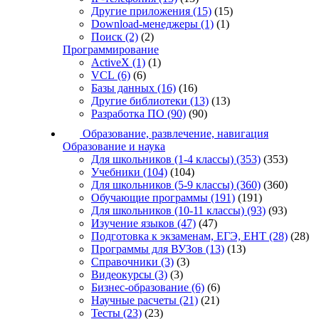
Другие приложения
(15)
(15)
Download-менеджеры
(1)
(1)
Поиск
(2)
(2)
Программирование
ActiveX
(1)
(1)
VCL
(6)
(6)
Базы данных
(16)
(16)
Другие библиотеки
(13)
(13)
Разработка ПО
(90)
(90)
Образование, развлечение, навигация
Образование и наука
Для школьников (1-4 классы)
(353)
(353)
Учебники
(104)
(104)
Для школьников (5-9 классы)
(360)
(360)
Обучающие программы
(191)
(191)
Для школьников (10-11 классы)
(93)
(93)
Изучение языков
(47)
(47)
Подготовка к экзаменам, ЕГЭ, ЕНТ
(28)
(28)
Программы для ВУЗов
(13)
(13)
Справочники
(3)
(3)
Видеокурсы
(3)
(3)
Бизнес-образование
(6)
(6)
Научные расчеты
(21)
(21)
Тесты
(23)
(23)