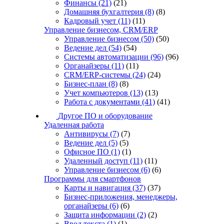
Финансы
(21)
(21)
Домашняя бухгалтерия
(8)
(8)
Кадровый учет
(11)
(11)
Управление бизнесом, CRM/ERP
Управление бизнесом
(50)
(50)
Ведение дел
(54)
(54)
Системы автоматизации
(96)
(96)
Органайзеры
(11)
(11)
CRM/ERP-системы
(24)
(24)
Бизнес-план
(8)
(8)
Учет компьютеров
(13)
(13)
Работа с документами
(41)
(41)
Другое ПО и оборудование
Удаленная работа
Антивирусы
(7)
(7)
Ведение дел
(5)
(5)
Офисное ПО
(1)
(1)
Удаленный доступ
(11)
(11)
Управление бизнесом
(6)
(6)
Программы для смартфонов
Карты и навигация
(37)
(37)
Бизнес-приложения, менеджеры,
органайзеры
(6)
(6)
Защита информации
(2)
(2)
Ввод текста
(1)
(1)