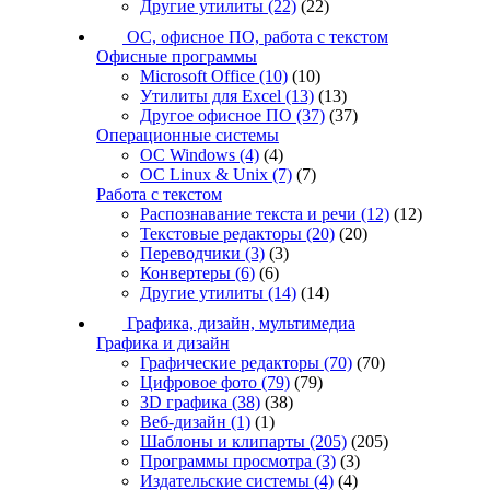
Другие утилиты
(22)
(22)
ОС, офисное ПО, работа с текстом
Офисные программы
Microsoft Office
(10)
(10)
Утилиты для Excel
(13)
(13)
Другое офисное ПО
(37)
(37)
Операционные системы
ОС Windows
(4)
(4)
ОС Linux & Unix
(7)
(7)
Работа с текстом
Распознавание текста и речи
(12)
(12)
Текстовые редакторы
(20)
(20)
Переводчики
(3)
(3)
Конвертеры
(6)
(6)
Другие утилиты
(14)
(14)
Графика, дизайн, мультимедиа
Графика и дизайн
Графические редакторы
(70)
(70)
Цифровое фото
(79)
(79)
3D графика
(38)
(38)
Веб-дизайн
(1)
(1)
Шаблоны и клипарты
(205)
(205)
Программы просмотра
(3)
(3)
Издательские системы
(4)
(4)