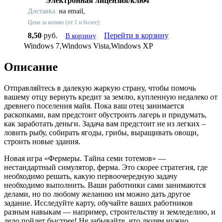
Электронная лицензия/ключ
Доставка:
на email,
Цена за копию (от 1 и более):
8,50
руб.
Перейти в корзину
В корзину
Windows 7,Windows Vista,Windows XP
Описание
Отправляйтесь в далекую жаркую страну, чтобы помочь
вашему отцу вернуть кредит за землю, купленную недалеко от
древнего поселения майя. Пока ваш отец занимается
раскопками, вам предстоит обустроить лагерь и придумать,
как заработать деньги. Задача вам предстоит не из легких –
ловить рыбу, собирать ягоды, грибы, выращивать овощи,
строить новые здания.
Новая игра «Фермеры. Тайна семи тотемов» —
нестандартный симулятор, ферма. Это скорее стратегия, где
необходимо решать, какую первоочередную задачу
необходимо выполнить. Ваши работники сами занимаются
делами, но по любому желанию им можно дать другое
задание. Исследуйте карту, обучайте ваших работников
разным навыкам — например, строительству и земледелию, и
дело пойдет быстрее! Не забывайте, что людям нужно