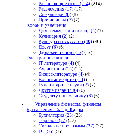
Развивающие игры
(214)
(214)
Развлечения
(17)
(17)
Симуляторы
(8)
(8)
Прочие игры
(7)
(7)
Хобби и увлечения
Дом, семья, сад и огород
(5)
(5)
Кулинария
(2)
(2)
Культура и искусство
(40)
(40)
Досуг
(6)
(6)
Здоровье и спорт
(12)
(12)
Электронные книги
IT-литература
(4)
(4)
Аудиокниги
(15)
(15)
Бизнес-литература
(4)
(4)
Воспитание детей
(11)
(11)
Гуманитарные науки
(2)
(2)
Другие издания
(6)
(6)
Студенту и школьнику
(6)
(6)
Управление бизнесом, финансы
Бухгалтерия. Склад. Кадры
Бухгалтерия
(23)
(23)
Торговля
(27)
(27)
Складские программы
(37)
(37)
1С
(56)
(56)