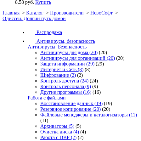
8,58 руб.
Купить
Главная
>
Каталог
>
Производители
>
НевоСофт
>
Одиссей. Долгий путь домой
Распродажа
Антивирусы, безопасность
Антивирусы. Безопасность
Антивирусы для дома
(20)
(20)
Антивирусы для организаций
(20)
(20)
Защита информации
(29)
(29)
Интернет и Сеть
(8)
(8)
Шифрование
(2)
(2)
Контроль доступа
(24)
(24)
Контроль персонала
(9)
(9)
Другие программы
(16)
(16)
Работа с файлами
Восстановление данных
(19)
(19)
Резервное копирование
(20)
(20)
Файловые менеджеры и каталогизаторы
(11)
(11)
Архиваторы
(5)
(5)
Очистка диска
(4)
(4)
Работа с DBF
(2)
(2)