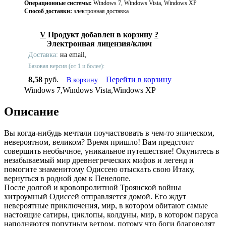
Операционные системы:
Windows 7, Windows Vista, Windows XP
Способ доставки:
электронная доставка
V
Продукт добавлен в корзину
?
Электронная лицензия/ключ
Доставка:
на email,
Базовая версия (от 1 и более):
8,58
руб.
Перейти в корзину
В корзину
Windows 7,Windows Vista,Windows XP
Описание
Вы когда-нибудь мечтали поучаствовать в чем-то эпическом,
невероятном, великом? Время пришло! Вам предстоит
совершить необычное, уникальное путешествие! Окунитесь в
незабываемый мир древнегреческих мифов и легенд и
помогите знаменитому Одиссею отыскать свою Итаку,
вернуться в родной дом к Пенелопе.
После долгой и кровопролитной Троянской войны
хитроумный Одиссей отправляется домой. Его ждут
невероятные приключения, мир, в котором обитают самые
настоящие сатиры, циклопы, колдуны, мир, в котором паруса
наполняются попутным ветром, потому что боги благоволят