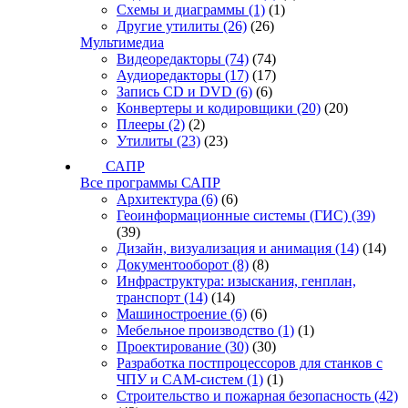
Схемы и диаграммы
(1)
(1)
Другие утилиты
(26)
(26)
Мультимедиа
Видеоредакторы
(74)
(74)
Аудиоредакторы
(17)
(17)
Запись CD и DVD
(6)
(6)
Конвертеры и кодировщики
(20)
(20)
Плееры
(2)
(2)
Утилиты
(23)
(23)
САПР
Все программы САПР
Архитектура
(6)
(6)
Геоинформационные системы (ГИС)
(39)
(39)
Дизайн, визуализация и анимация
(14)
(14)
Документооборот
(8)
(8)
Инфраструктура: изыскания, генплан,
транспорт
(14)
(14)
Машиностроение
(6)
(6)
Мебельное производство
(1)
(1)
Проектирование
(30)
(30)
Разработка постпроцессоров для станков с
ЧПУ и CAM-систем
(1)
(1)
Строительство и пожарная безопасность
(42)