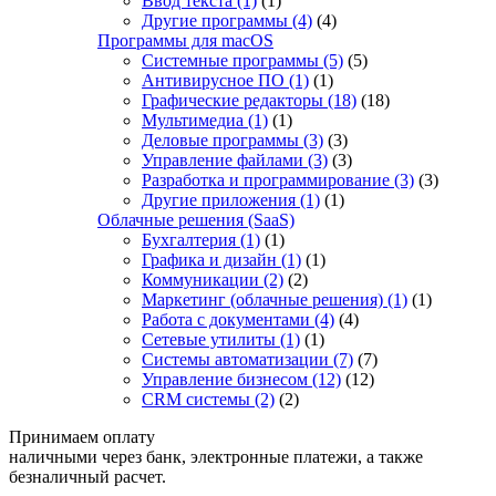
Ввод текста
(1)
(1)
Другие программы
(4)
(4)
Программы для macOS
Системные программы
(5)
(5)
Антивирусное ПО
(1)
(1)
Графические редакторы
(18)
(18)
Мультимедиа
(1)
(1)
Деловые программы
(3)
(3)
Управление файлами
(3)
(3)
Разработка и программирование
(3)
(3)
Другие приложения
(1)
(1)
Облачные решения (SaaS)
Бухгалтерия
(1)
(1)
Графика и дизайн
(1)
(1)
Коммуникации
(2)
(2)
Маркетинг (облачные решения)
(1)
(1)
Работа с документами
(4)
(4)
Сетевые утилиты
(1)
(1)
Системы автоматизации
(7)
(7)
Управление бизнесом
(12)
(12)
CRM системы
(2)
(2)
Принимаем оплату
наличными через банк, электронные платежи, а также
безналичный расчет.