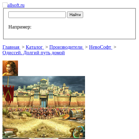
Например:
Главная
>
Каталог
>
Производители
>
НевоСофт
>
Одиссей. Долгий путь домой