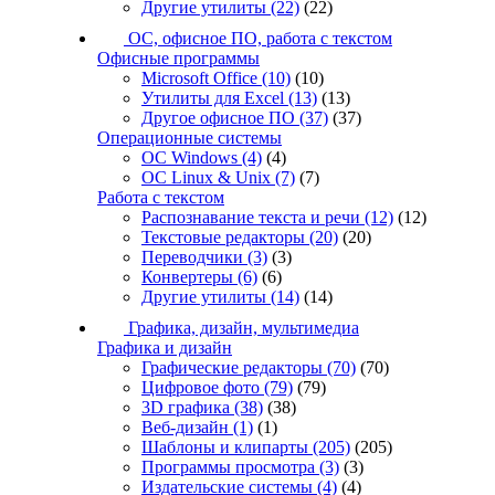
Другие утилиты
(22)
(22)
ОС, офисное ПО, работа с текстом
Офисные программы
Microsoft Office
(10)
(10)
Утилиты для Excel
(13)
(13)
Другое офисное ПО
(37)
(37)
Операционные системы
ОС Windows
(4)
(4)
ОС Linux & Unix
(7)
(7)
Работа с текстом
Распознавание текста и речи
(12)
(12)
Текстовые редакторы
(20)
(20)
Переводчики
(3)
(3)
Конвертеры
(6)
(6)
Другие утилиты
(14)
(14)
Графика, дизайн, мультимедиа
Графика и дизайн
Графические редакторы
(70)
(70)
Цифровое фото
(79)
(79)
3D графика
(38)
(38)
Веб-дизайн
(1)
(1)
Шаблоны и клипарты
(205)
(205)
Программы просмотра
(3)
(3)
Издательские системы
(4)
(4)