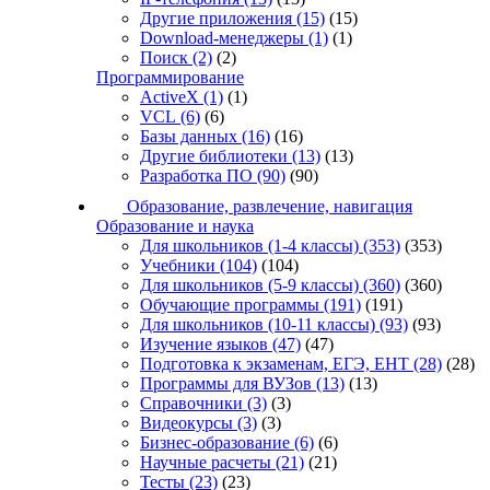
Другие приложения
(15)
(15)
Download-менеджеры
(1)
(1)
Поиск
(2)
(2)
Программирование
ActiveX
(1)
(1)
VCL
(6)
(6)
Базы данных
(16)
(16)
Другие библиотеки
(13)
(13)
Разработка ПО
(90)
(90)
Образование, развлечение, навигация
Образование и наука
Для школьников (1-4 классы)
(353)
(353)
Учебники
(104)
(104)
Для школьников (5-9 классы)
(360)
(360)
Обучающие программы
(191)
(191)
Для школьников (10-11 классы)
(93)
(93)
Изучение языков
(47)
(47)
Подготовка к экзаменам, ЕГЭ, ЕНТ
(28)
(28)
Программы для ВУЗов
(13)
(13)
Справочники
(3)
(3)
Видеокурсы
(3)
(3)
Бизнес-образование
(6)
(6)
Научные расчеты
(21)
(21)
Тесты
(23)
(23)