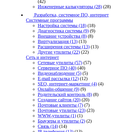
(42)
Инженерные калькуляторы
(28)
(28)
Разработка, системное ПО, интернет
Системные программы
Настройка системы
(18)
(18)
Диагностика системы
(9)
(9)
Внешние устройства
(8)
(8)
Виртуализация
(13)
(13)
Расширения системы
(13)
(13)
Другие утилиты
(22)
(22)
Сеть и интернет
Сетевые утилиты
(57)
(57)
Серверное ПО
(40)
(40)
Видеонаблюдение
(5)
(5)
E-mail рассылка
(12)
(12)
SEO, интернет-маркетинг
(4)
(4)
Онлайн-общение
(9)
(9)
Родительский контроль
(8)
(8)
Создание сайтов
(20)
(20)
Почтовые клиенты
(7)
(7)
Почтовые утилиты
(23)
(23)
WWW-утилиты
(1)
(1)
Браузеры и утилиты
(2)
(2)
Связь
(14)
(14)
IP-телефония
(13)
(13)