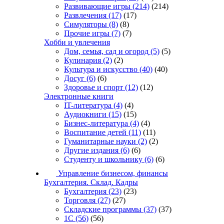
Развивающие игры
(214)
(214)
Развлечения
(17)
(17)
Симуляторы
(8)
(8)
Прочие игры
(7)
(7)
Хобби и увлечения
Дом, семья, сад и огород
(5)
(5)
Кулинария
(2)
(2)
Культура и искусство
(40)
(40)
Досуг
(6)
(6)
Здоровье и спорт
(12)
(12)
Электронные книги
IT-литература
(4)
(4)
Аудиокниги
(15)
(15)
Бизнес-литература
(4)
(4)
Воспитание детей
(11)
(11)
Гуманитарные науки
(2)
(2)
Другие издания
(6)
(6)
Студенту и школьнику
(6)
(6)
Управление бизнесом, финансы
Бухгалтерия. Склад. Кадры
Бухгалтерия
(23)
(23)
Торговля
(27)
(27)
Складские программы
(37)
(37)
1С
(56)
(56)