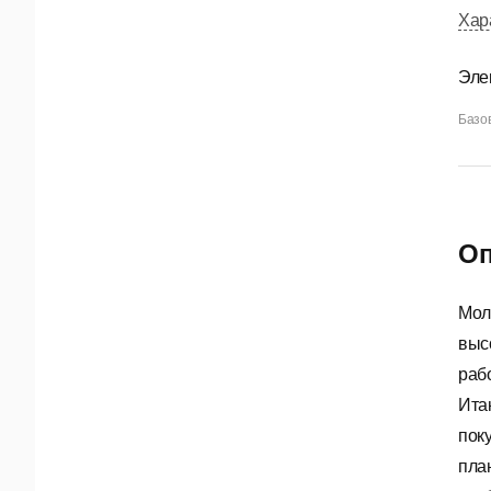
Хар
Эле
Базов
Оп
Мол
выс
раб
Ита
пок
пла