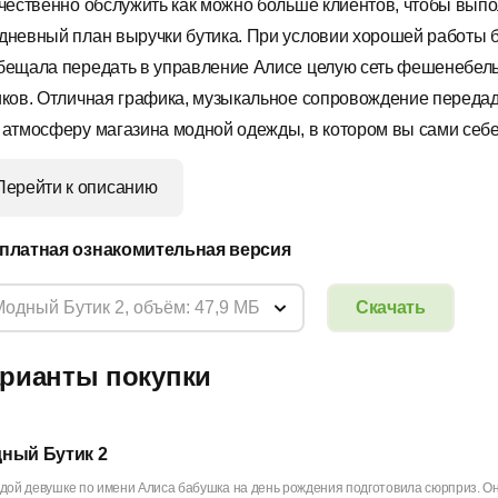
ачественно обслужить как можно больше клиентов, чтобы вып
дневный план выручки бутика. При условии хорошей работы 
бещала передать в управление Алисе целую сеть фешенебел
иков. Отличная графика, музыкальное сопровождение переда
 атмосферу магазина модной одежды, в котором вы сами себе
Перейти к описанию
платная ознакомительная версия
Модный Бутик 2, объём: 47,9 МБ
Скачать
рианты покупки
ный Бутик 2
ой девушке по имени Алиса бабушка на день рождения подготовила сюрприз. Она 