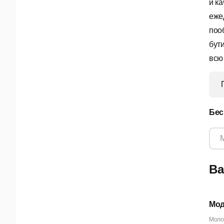
и к
еже
поо
бут
всю
Бес
Ва
Мод
Молод