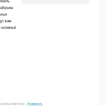
олнить
бабушка
ьных
дут вам
 хозяева!
очень известна в ...
Развернуть