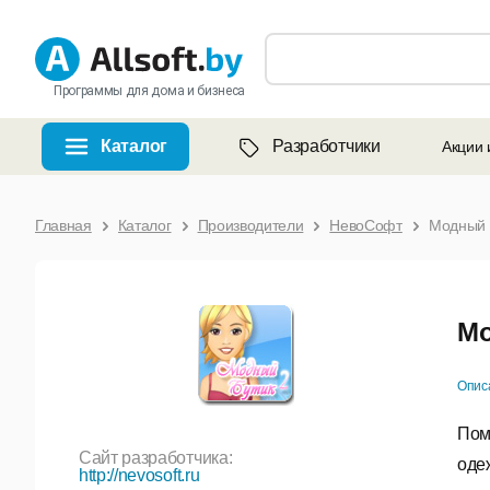
Программы для дома и бизнеса
Каталог
Разработчики
Акции 
Главная
Каталог
Производители
НевоСофт
Модный 
Мо
Опис
Пом
Сайт разработчика:
оде
http://nevosoft.ru