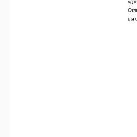
удо
Отл
вы 