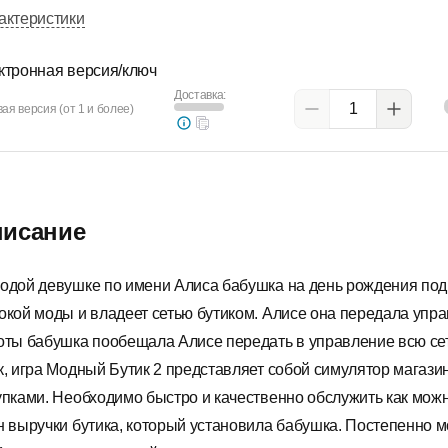
актеристики
ктронная версия/ключ
Доставка:
ая версия (от 1 и более)
исание
одой девушке по имени Алиса бабушка на день рождения подг
окой моды и владеет сетью бутиком. Алисе она передала упра
оты бабушка пообещала Алисе передать в управление всю сеть
к, игра Модный Бутик 2 представляет собой симулятор магази
упками. Необходимо быстро и качественно обслужить как мо
н выручки бутика, который установила бабушка. Постепенно м