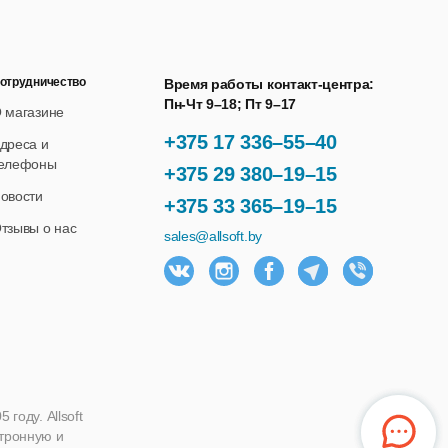
отрудничество
Время работы контакт-центра:
Пн-Чт 9–18; Пт 9–17
 магазине
+375 17 336–55–40
дреса и
елефоны
+375 29 380–19–15
овости
+375 33 365–19–15
тзывы о нас
sales@allsoft.by
году. Allsoft
ктронную и