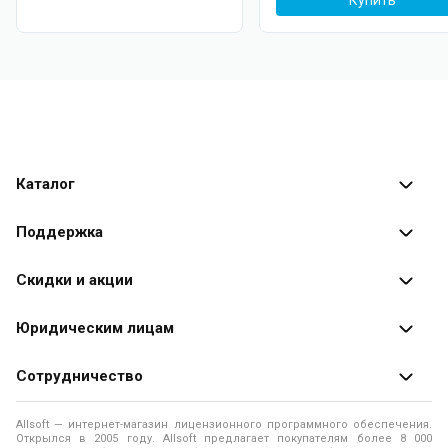
Купить
Каталог
Каталог программ
Поддержка
Разработчики
Оплата заказов
Скидки и акции
Оформление заказа
Специальные
предложения
Юридическим лицам
Доставка заказа
Распродажа
Продажа программ юридическим лицам
Сотрудничество
Помощь
О лицензировании программного обеспечения
Уведомление о конфиденциальности
О магазине
Allsoft — интернет-магазин лицензионного программного обеспечения.
Программы для компьютера
Открылся в 2005 году. Allsoft предлагает покупателям более 8 000
Правила продажи