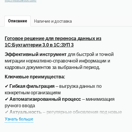
http://moscowsoft.com/
Описание
Наличие и доставка
Готовое решение для переноса данных из
1С:Бухгалтерии 3.0 в 1С:ЗУП 3
Эффективный инструмент
для быстрой и точной
миграции нормативно-справочной информации и
кадровых документов за выбранный период.
Ключевые преимущества:
✔
Гибкая фильтрация
– выгрузка данных по
конкретным организациям
✔
Автоматизированный процесс
– минимизация
ручного ввода
✔
Актуальность
– регулярные обновления под новые
версии программ
Узнать больше
✔
Бесплатные апдейты
– получайте обновления без
дополнительных платежей