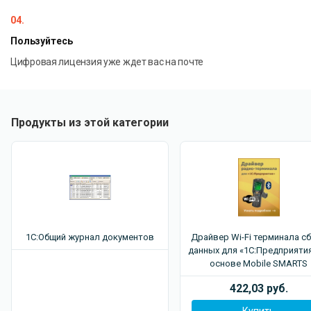
Перед покупкой вы можете:
04.
Пользуйтесь
Цифровая лицензия уже ждет вас на почте
Бесплатно протестировать решение на своем сервере
Оценить качество переноса на реальных данных
Продукты из этой категории
Базовый комплект включает:
Полные правила конвертации данных (КД 2)
Подробную инструкцию по выполнению миграции
1С:Общий журнал документов
Драйвер Wi-Fi терминала с
данных для «1С:Предприятия
Возможности тарифа PRO:
основе Mobile SMARTS
422,03 руб.