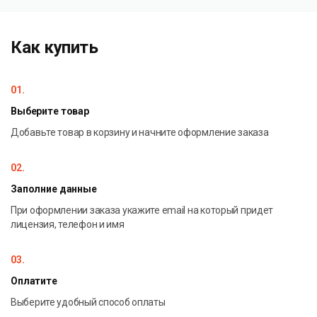
Возможность бесплатного расширения функционала
(добавление новых объектов)
Как купить
Автоматизированный процесс переноса с минимальным
01.
участием пользователя
Выберите товар
Техническое сопровождение:
Добавьте товар в корзину и начните оформление заказа
02.
Команда из
10 опытных разработчиков
Заполние данные
При оформлении заказа укажите email на который придет
лицензия, телефон и имя
Регулярные обновления в соответствии с новыми
релизами 1С
03.
Оплатите
Гибкие сроки поддержки в зависимости от выбранного
Выберите удобный способ оплаты
тарифа