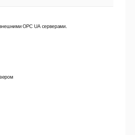
 внешними OPC UA серверами.
рвером