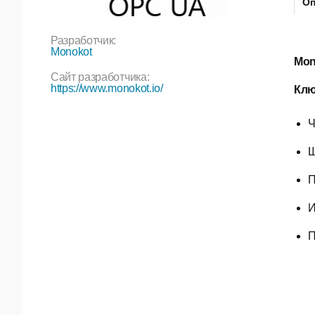
Оп
Разработчик:
Monokot
Mon
Сайт разработчика:
https://www.monokot.io/
Клю
Ч
Ш
П
И
П