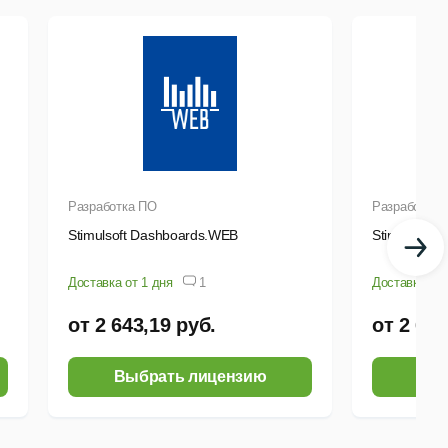
Разработка ПО
Разработка 
Stimulsoft Dashboards.WEB
Stimulsoft 
Доставка от 1 дня
1
Доставка от 
от 2 643,19 руб.
от 2 643
Выбрать лицензию
Выб