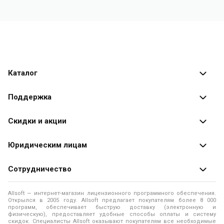
Каталог
Каталог программ
Поддержка
Разработчики
Оплата заказов
Скидки и акции
Оформление заказа
Специальные
предложения
Юридическим лицам
Доставка заказа
Распродажа
Продажа программ юридическим лицам
Сотрудничество
Помощь
О лицензировании программного обеспечения
Уведомление о конфиденциальности
О магазине
Allsoft — интернет-магазин лицензионного программного обеспечения.
Программы для компьютера
Открылся в 2005 году. Allsoft предлагает покупателям более 8 000
Правила продажи
Адреса и телефоны
программ, обеспечивает быструю доставку (электронную и
физическую), предоставляет удобные способы оплаты и систему
Контакты
Политика использования файлов Cookie
скидок. Специалисты Allsoft оказывают покупателям все необходимые
Новости