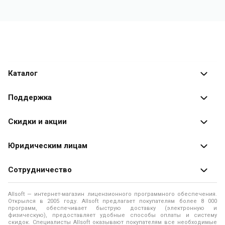
Каталог
Каталог программ
Поддержка
Разработчики
Оплата заказов
Скидки и акции
Оформление заказа
Специальные
предложения
Юридическим лицам
Доставка заказа
Распродажа
Продажа программ юридическим лицам
Сотрудничество
Помощь
О лицензировании программного обеспечения
Уведомление о конфиденциальности
О магазине
Allsoft — интернет-магазин лицензионного программного обеспечения.
Программы для компьютера
Открылся в 2005 году. Allsoft предлагает покупателям более 8 000
Правила продажи
Адреса и телефоны
программ, обеспечивает быструю доставку (электронную и
физическую), предоставляет удобные способы оплаты и систему
Контакты
Политика использования файлов Cookie
скидок. Специалисты Allsoft оказывают покупателям все необходимые
Новости