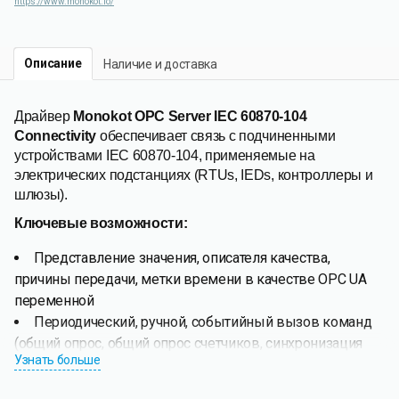
https://www.monokot.io/
Описание
Наличие и доставка
Драйвер
Monokot OPC Server IEC 60870-104
Connectivity
обеспечивает связь с подчиненными
устройствами IEC 60870-104, применяемые на
электрических подстанциях (RTUs, IEDs, контроллеры и
шлюзы).
Ключевые возможности:
Представление значения, описателя качества,
причины передачи, метки времени в качестве OPC UA
переменной
Периодический, ручной, событийный вызов команд
(общий опрос, общий опрос счетчиков, синхронизация
Узнать больше
времени)
Настройка временной зоны контролируемой станции