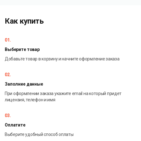
Организация шифрованной передачи данных через
SSL
Надлежащее сохранение буферизированных данных
Как купить
в качестве временных серий
01.
Выберите товар
Добавьте товар в корзину и начните оформление заказа
02.
Заполние данные
При оформлении заказа укажите email на который придет
лицензия, телефон и имя
03.
Оплатите
Выберите удобный способ оплаты