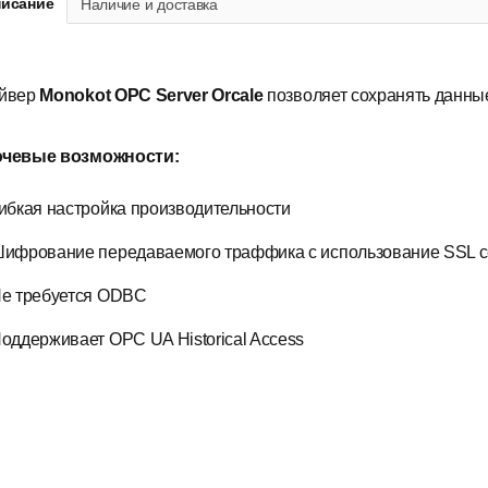
исание
Наличие и доставка
йвер
Monokot OPC Server Orcale
позволяет сохранять данные
чевые возможности:
ибкая настройка производительности
ифрование передаваемого траффика с использование SSL
е требуется ODBC
оддерживает OPC UA Historical Access