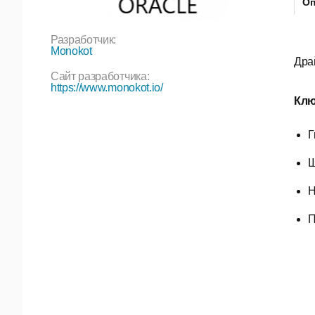
Оп
Разработчик:
Monokot
Дра
Сайт разработчика:
https://www.monokot.io/
Клю
Г
Ш
Н
П