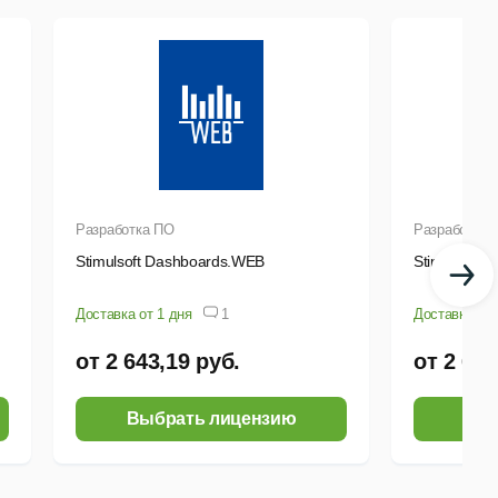
Разработка ПО
Разработка 
Stimulsoft Dashboards.WEB
Stimulsoft 
Доставка от 1 дня
1
Доставка от 
от 2 643,19 руб.
от 2 643
Выбрать лицензию
Выб