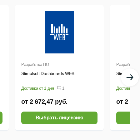
Разработка ПО
Разработка 
Stimulsoft Dashboards.WEB
Stimulsoft 
Доставка от 1 дня
1
Доставка от 
от 2 672,47 руб.
от 2 672
Выбрать лицензию
Выб