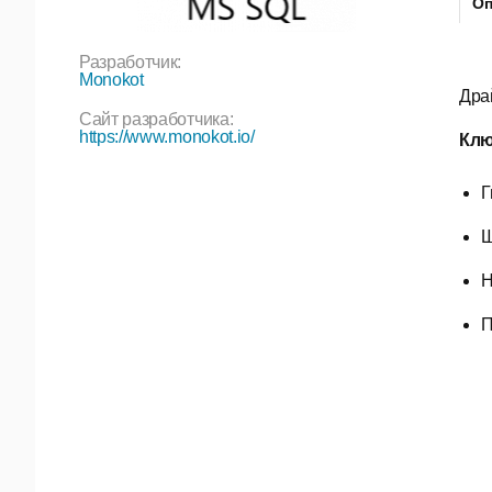
Оп
Разработчик:
Monokot
Дра
Сайт разработчика:
https://www.monokot.io/
Клю
Г
Ш
Н
П