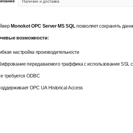
исание
Наличие и доставка
йвер
Monokot OPC Server MS SQL
позволяет сохранять данны
чевые возможности:
ибкая настройка производительности
ифрование передаваемого траффика с использование SSL с
е требуется ODBC
оддерживает OPC UA Historical Access