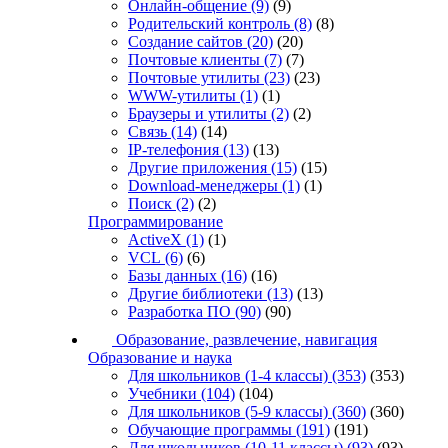
Онлайн-общение
(9)
(9)
Родительский контроль
(8)
(8)
Создание сайтов
(20)
(20)
Почтовые клиенты
(7)
(7)
Почтовые утилиты
(23)
(23)
WWW-утилиты
(1)
(1)
Браузеры и утилиты
(2)
(2)
Связь
(14)
(14)
IP-телефония
(13)
(13)
Другие приложения
(15)
(15)
Download-менеджеры
(1)
(1)
Поиск
(2)
(2)
Программирование
ActiveX
(1)
(1)
VCL
(6)
(6)
Базы данных
(16)
(16)
Другие библиотеки
(13)
(13)
Разработка ПО
(90)
(90)
Образование, развлечение, навигация
Образование и наука
Для школьников (1-4 классы)
(353)
(353)
Учебники
(104)
(104)
Для школьников (5-9 классы)
(360)
(360)
Обучающие программы
(191)
(191)
Для школьников (10-11 классы)
(93)
(93)