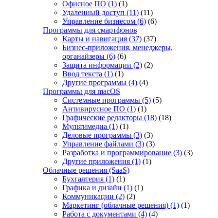
Офисное ПО
(1)
(1)
Удаленный доступ
(11)
(11)
Управление бизнесом
(6)
(6)
Программы для смартфонов
Карты и навигация
(37)
(37)
Бизнес-приложения, менеджеры,
органайзеры
(6)
(6)
Защита информации
(2)
(2)
Ввод текста
(1)
(1)
Другие программы
(4)
(4)
Программы для macOS
Системные программы
(5)
(5)
Антивирусное ПО
(1)
(1)
Графические редакторы
(18)
(18)
Мультимедиа
(1)
(1)
Деловые программы
(3)
(3)
Управление файлами
(3)
(3)
Разработка и программирование
(3)
(3)
Другие приложения
(1)
(1)
Облачные решения (SaaS)
Бухгалтерия
(1)
(1)
Графика и дизайн
(1)
(1)
Коммуникации
(2)
(2)
Маркетинг (облачные решения)
(1)
(1)
Работа с документами
(4)
(4)