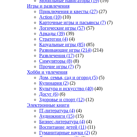
Мобильные навигаторы
(19)
(19)
Игры и развлечения
Приключения и квесты
(27)
(27)
Action
(10)
(10)
Карточные игры и пасьянсы
(7)
(7)
Логические игры
(57)
(57)
Аркады
(39)
(39)
Стратегии
(4)
(4)
Казуальные игры
(85)
(85)
Развивающие игры
(214)
(214)
Развлечения
(17)
(17)
Симуляторы
(8)
(8)
Прочие игры
(7)
(7)
Хобби и увлечения
Дом, семья, сад и огород
(5)
(5)
Кулинария
(2)
(2)
Культура и искусство
(40)
(40)
Досуг
(6)
(6)
Здоровье и спорт
(12)
(12)
Электронные книги
IT-литература
(4)
(4)
Аудиокниги
(15)
(15)
Бизнес-литература
(4)
(4)
Воспитание детей
(11)
(11)
Гуманитарные науки
(2)
(2)