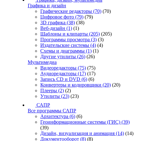
Графика и дизайн
Графические редакторы
(70)
(70)
Цифровое фото
(79)
(79)
3D графика
(38)
(38)
Веб-дизайн
(1)
(1)
Шаблоны и клипарты
(205)
(205)
Программы просмотра
(3)
(3)
Издательские системы
(4)
(4)
Схемы и диаграммы
(1)
(1)
Другие утилиты
(26)
(26)
Мультимедиа
Видеоредакторы
(75)
(75)
Аудиоредакторы
(17)
(17)
Запись CD и DVD
(6)
(6)
Конвертеры и кодировщики
(20)
(20)
Плееры
(2)
(2)
Утилиты
(23)
(23)
САПР
Все программы САПР
Архитектура
(6)
(6)
Геоинформационные системы (ГИС)
(39)
(39)
Дизайн, визуализация и анимация
(14)
(14)
Документооборот
(8)
(8)