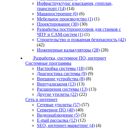
Инфраструктура: изыскания, генплан,
транспорт
(14)
(14)
Машиностроение
(6)
(6)
Мебельное производство
(1)
(1)
Проектирование
(30)
(30)
Разработка постпроцессоров для станков с
ЧПУ и CAM-систем
(1)
(1)
Строительство и пожарная безопасность
(42)
(42)
Инженерные калькуляторы
(28)
(28)
Разработка, системное ПО, интернет
Системные программы
Настройка системы
(18)
(18)
Диагностика системы
(9)
(9)
Внешние устройства
(8)
(8)
Виртуализация
(13)
(13)
Расширения системы
(13)
(13)
Другие утилиты
(22)
(22)
Сеть и интернет
Сетевые утилиты
(57)
(57)
Серверное ПО
(40)
(40)
Видеонаблюдение
(5)
(5)
E-mail рассылка
(12)
(12)
SEO, интернет-маркетинг
(4)
(4)