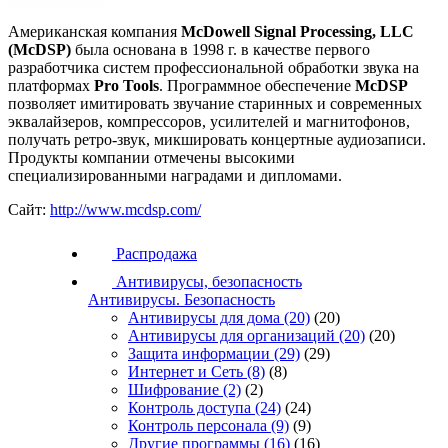
Американская компания
McDowell Signal Processing, LLC
(McDSP)
была основана в 1998 г. в качестве первого
разработчика систем профессиональной обработки звука на
платформах
Pro Tools
. Программное обеспечение
McDSP
позволяет имитировать звучание старинных и современных
эквалайзеров, компрессоров, усилителей и магнитофонов,
получать ретро-звук, микшировать концертные аудиозаписи.
Продукты компании отмечены высокими
специализированными наградами и дипломами.
Сайт:
http://www.mcdsp.com/
Распродажа
Антивирусы, безопасность
Антивирусы. Безопасность
Антивирусы для дома
(20)
(20)
Антивирусы для организаций
(20)
(20)
Защита информации
(29)
(29)
Интернет и Сеть
(8)
(8)
Шифрование
(2)
(2)
Контроль доступа
(24)
(24)
Контроль персонала
(9)
(9)
Другие программы
(16)
(16)