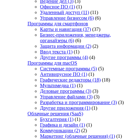
Ведение дел
(3)
(3)
Офисное ПО
(1)
(1)
Удаленный доступ
(11)
(11)
Управление бизнесом
(6)
(6)
Программы для смартфонов
Карты и навигация
(37)
(37)
Бизнес-приложения, менеджеры,
органайзеры
(6)
(6)
Защита информации
(2)
(2)
Ввод текста
(1)
(1)
Другие программы
(4)
(4)
Программы для macOS
Системные программы
(5)
(5)
Антивирусное ПО
(1)
(1)
Графические редакторы
(18)
(18)
Мультимедиа
(1)
(1)
Деловые программы
(3)
(3)
Управление файлами
(3)
(3)
Разработка и программирование
(3)
(3)
Другие приложения
(1)
(1)
Облачные решения (SaaS)
Бухгалтерия
(1)
(1)
Графика и дизайн
(1)
(1)
Коммуникации
(2)
(2)
Маркетинг (облачные решения)
(1)
(1)