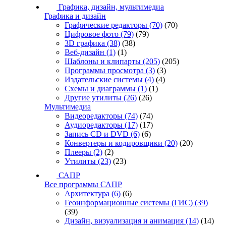
Графика, дизайн, мультимедиа
Графика и дизайн
Графические редакторы
(70)
(70)
Цифровое фото
(79)
(79)
3D графика
(38)
(38)
Веб-дизайн
(1)
(1)
Шаблоны и клипарты
(205)
(205)
Программы просмотра
(3)
(3)
Издательские системы
(4)
(4)
Схемы и диаграммы
(1)
(1)
Другие утилиты
(26)
(26)
Мультимедиа
Видеоредакторы
(74)
(74)
Аудиоредакторы
(17)
(17)
Запись CD и DVD
(6)
(6)
Конвертеры и кодировщики
(20)
(20)
Плееры
(2)
(2)
Утилиты
(23)
(23)
САПР
Все программы САПР
Архитектура
(6)
(6)
Геоинформационные системы (ГИС)
(39)
(39)
Дизайн, визуализация и анимация
(14)
(14)