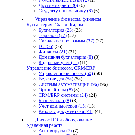
Другие издания
(6)
(6)
Студенту и школьнику
(6)
(6)
Управление бизнесом, финансы
Бухгалтерия. Склад. Кадры
Бухгалтерия
(23)
(23)
Торговля
(27)
(27)
Складские программы
(37)
(37)
1С
(56)
(56)
Финансы
(21)
(21)
Домашняя бухгалтерия
(8)
(8)
Кадровый учет
(11)
(11)
Управление бизнесом, CRM/ERP
Управление бизнесом
(50)
(50)
Ведение дел
(54)
(54)
Системы автоматизации
(96)
(96)
Органайзеры
(8)
(8)
CRM/ERP-системы
(24)
(24)
Бизнес-план
(8)
(8)
Учет компьютеров
(13)
(13)
Работа с документами
(41)
(41)
Другое ПО и оборудование
Удаленная работа
Антивирусы
(7)
(7)