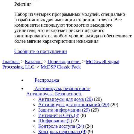
Рейтинг:
Набор из четырех программных модулей, специально
разработанных для имитации старинного звука. Все
компоненты используют топологию выходного
усилителя, что исключает риски цифрового
клиппирования на любом уровне выхода и обеспечивает
более мягкие характеристики искажения.
Сообщить о поступлении
Главная
>
Каталог
>
Производители
>
McDowell Signal
Processing, LLC
>
McDSP Classic Pack
Распродажа
Антивирусы, безопасность
Антивирусы. Безопасность
Антивирусы для дома
(20)
(20)
Антивирусы для организаций
(20)
(20)
Защита информации
(29)
(29)
Интернет и Сеть
(8)
(8)
Шифрование
(2)
(2)
Контроль доступа
(24)
(24)
Контроль персонала
(9)
(9)