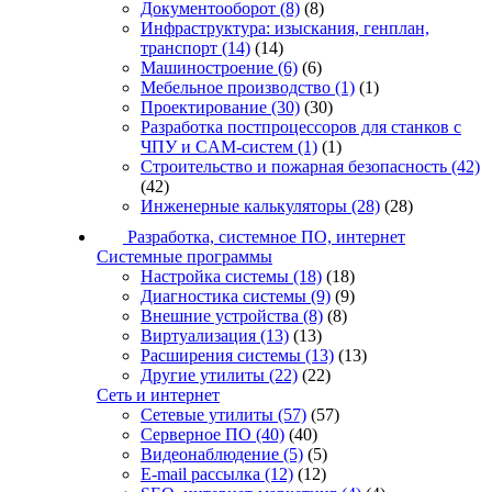
Документооборот
(8)
(8)
Инфраструктура: изыскания, генплан,
транспорт
(14)
(14)
Машиностроение
(6)
(6)
Мебельное производство
(1)
(1)
Проектирование
(30)
(30)
Разработка постпроцессоров для станков с
ЧПУ и CAM-систем
(1)
(1)
Строительство и пожарная безопасность
(42)
(42)
Инженерные калькуляторы
(28)
(28)
Разработка, системное ПО, интернет
Системные программы
Настройка системы
(18)
(18)
Диагностика системы
(9)
(9)
Внешние устройства
(8)
(8)
Виртуализация
(13)
(13)
Расширения системы
(13)
(13)
Другие утилиты
(22)
(22)
Сеть и интернет
Сетевые утилиты
(57)
(57)
Серверное ПО
(40)
(40)
Видеонаблюдение
(5)
(5)
E-mail рассылка
(12)
(12)