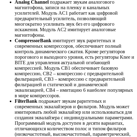
Analog Channel
подражает звукам аналогового
магнитофона, записи на пленку и канальных
усилителей. Модуль AC1 работает как цифровой
предварительный усилитель, позволяющий
многократно усиливать звук без его цифрового
искажения. Модуль AC2 имитирует аналоговые
магнитофоны.
CompressorBank
имитирует звук раритетных и
современных компрессоров, обеспечивает полный
контроль динамического сжатия. Кроме регуляторов
порогового и выходного уровня, есть регуляторы Knee и
BITE для управления актуальной огибающей
компрессией. Модуль CB1 обеспечивает базовую
компрессию, CB2 – компрессию с предварительной
фильтрацией, CB3 – компрессию с предварительной
фильтрацией и статической и динамической
эквализацией, CB4 – имитацию 6 наиболее популярных
в мире компрессоров.
FilterBank
подражает звукам раритетных и
современных эквалайзеров и фильтров. Модуль может
имитировать любой эквалайзер или использоваться для
создания эквалайзера с индивидуальными параметрами.
Программный модуль доступен в десяти вариантах,
отличающихся количеством полос и типом фильтров
(низкочастотный, высокочастотный, параметрический,