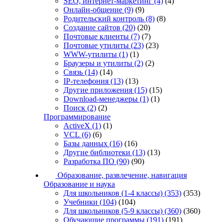
SEO, интернет-маркетинг
(4)
(4)
Онлайн-общение
(9)
(9)
Родительский контроль
(8)
(8)
Создание сайтов
(20)
(20)
Почтовые клиенты
(7)
(7)
Почтовые утилиты
(23)
(23)
WWW-утилиты
(1)
(1)
Браузеры и утилиты
(2)
(2)
Связь
(14)
(14)
IP-телефония
(13)
(13)
Другие приложения
(15)
(15)
Download-менеджеры
(1)
(1)
Поиск
(2)
(2)
Программирование
ActiveX
(1)
(1)
VCL
(6)
(6)
Базы данных
(16)
(16)
Другие библиотеки
(13)
(13)
Разработка ПО
(90)
(90)
Образование, развлечение, навигация
Образование и наука
Для школьников (1-4 классы)
(353)
(353)
Учебники
(104)
(104)
Для школьников (5-9 классы)
(360)
(360)
Обучающие программы
(191)
(191)