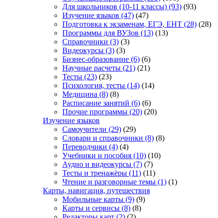
Для школьников (10-11 классы)
(93)
(93)
Изучение языков
(47)
(47)
Подготовка к экзаменам, ЕГЭ, ЕНТ
(28)
(28)
Программы для ВУЗов
(13)
(13)
Справочники
(3)
(3)
Видеокурсы
(3)
(3)
Бизнес-образование
(6)
(6)
Научные расчеты
(21)
(21)
Тесты
(23)
(23)
Психология, тесты
(14)
(14)
Медицина
(8)
(8)
Расписание занятий
(6)
(6)
Прочие программы
(20)
(20)
Изучение языков
Самоучители
(29)
(29)
Словари и справочники
(8)
(8)
Переводчики
(4)
(4)
Учебники и пособия
(10)
(10)
Аудио и видеокурсы
(7)
(7)
Тесты и тренажёры
(11)
(11)
Чтение и разговорные темы
(1)
(1)
Карты, навигация, путешествия
Мобильные карты
(9)
(9)
Карты и сервисы
(8)
(8)
Редакторы карт
(2)
(2)