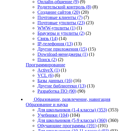
Онлайн-общение
(9)
(9)
Родительский контроль
(8)
(8)
Создание сайтов
(20)
(20)
Почтовые клиенты
(7)
(7)
Почтовые утилиты
(23)
(23)
WWW-утилиты
(1)
(1)
Браузеры и утилиты
(2)
(2)
Связь
(14)
(14)
IP-телефония
(13)
(13)
Другие приложения
(15)
(15)
Download-менеджеры
(1)
(1)
Поиск
(2)
(2)
Программирование
ActiveX
(1)
(1)
VCL
(6)
(6)
Базы данных
(16)
(16)
Другие библиотеки
(13)
(13)
Разработка ПО
(90)
(90)
Образование, развлечение, навигация
Образование и наука
Для школьников (1-4 классы)
(353)
(353)
Учебники
(104)
(104)
Для школьников (5-9 классы)
(360)
(360)
Обучающие программы
(191)
(191)
Для школьников (10-11 классы)
(93)
(93)