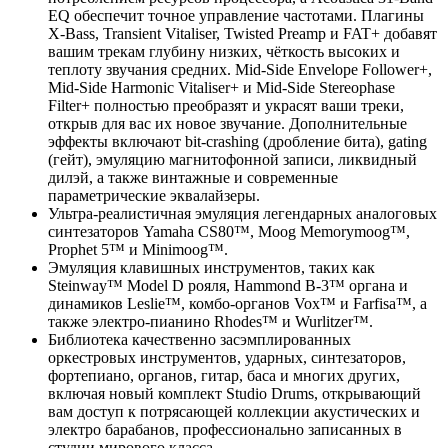
EQ обеспечит точное управление частотами. Плагины
X-Bass, Transient Vitaliser, Twisted Preamp и FAT+ добавят
вашим трекам глубину низких, чёткость высоких и
теплоту звучания средних. Mid-Side Envelope Follower+,
Mid-Side Harmonic Vitaliser+ и Mid-Side Stereophase
Filter+ полностью преобразят и украсят ваши треки,
открыв для вас их новое звучание. Дополнительные
эффекты включают bit-crashing (дробление бита), gating
(гейт), эмуляцию магнитофонной записи, ликвидный
дилэй, а также винтажные и современные
параметрические эквалайзеры.
Ультра-реалистичная эмуляция легендарных аналоговых
синтезаторов Yamaha CS80™, Moog Memorymoog™,
Prophet 5™ и Minimoog™.
Эмуляция клавишных инструментов, таких как
Steinway™ Model D рояля, Hammond B-3™ органа и
динамиков Leslie™, комбо-органов Vox™ и Farfisa™, а
также электро-пианино Rhodes™ и Wurlitzer™.
Библиотека качественно засэмплированных
оркестровых инструментов, ударных, синтезаторов,
фортепиано, органов, гитар, баса и многих других,
включая новый комплект Studio Drums, открывающий
вам доступ к потрясающей коллекции акустических и
электро барабанов, профессионально записанных в
студии мирового класса.