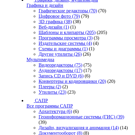
Графика и дизайн
Графические редакторы
(70)
(70)
Цифровое фото
(79)
(79)
3D графика
(38)
(38)
Веб-дизайн
(1)
(1)
Шаблоны и клипарты
(205)
(205)
Программы просмотра
(3)
(3)
Издательские системы
(4)
(4)
Схемы и диаграммы
(1)
(1)
Другие утилиты
(26)
(26)
Мультимедиа
Видеоредакторы
(75)
(75)
Аудиоредакторы
(17)
(17)
Запись CD и DVD
(6)
(6)
Конвертеры и кодировщики
(20)
(20)
Плееры
(2)
(2)
Утилиты
(23)
(23)
САПР
Все программы САПР
Архитектура
(6)
(6)
Геоинформационные системы (ГИС)
(39)
(39)
Дизайн, визуализация и анимация
(14)
(14)
Документооборот
(8)
(8)