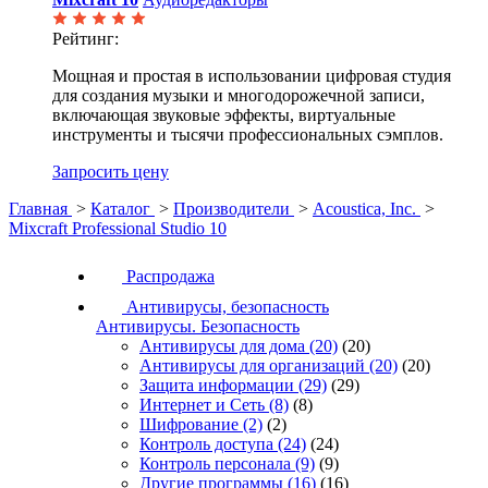
Рейтинг:
Мощная и простая в использовании цифровая студия
для создания музыки и многодорожечной записи,
включающая звуковые эффекты, виртуальные
инструменты и тысячи профессиональных сэмплов.
Запросить цену
Главная
>
Каталог
>
Производители
>
Acoustica, Inc.
>
Mixcraft Professional Studio 10
Распродажа
Антивирусы, безопасность
Антивирусы. Безопасность
Антивирусы для дома
(20)
(20)
Антивирусы для организаций
(20)
(20)
Защита информации
(29)
(29)
Интернет и Сеть
(8)
(8)
Шифрование
(2)
(2)
Контроль доступа
(24)
(24)
Контроль персонала
(9)
(9)
Другие программы
(16)
(16)