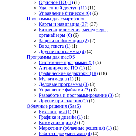
Офисное ПО
(1)
(1)
Удаленный доступ
(11)
(11)
Управление бизнесом
(6)
(6)
Программы для смартфонов
Карты и навигация
(37)
(37)
Бизнес-приложения, менеджеры,
органайзеры
(6)
(6)
Защита информации
(2)
(2)
Ввод текста
(1)
(1)
Другие программы
(4)
(4)
Программы для macOS
Системные программы
(5)
(5)
Антивирусное ПО
(1)
(1)
Графические редакторы
(18)
(18)
Мультимедиа
(1)
(1)
Деловые программы
(3)
(3)
Управление файлами
(3)
(3)
Разработка и программирование
(3)
(3)
Другие приложения
(1)
(1)
Облачные решения (SaaS)
Бухгалтерия
(1)
(1)
Графика и дизайн
(1)
(1)
Коммуникации
(2)
(2)
Маркетинг (облачные решения)
(1)
(1)
Работа с документами
(4)
(4)