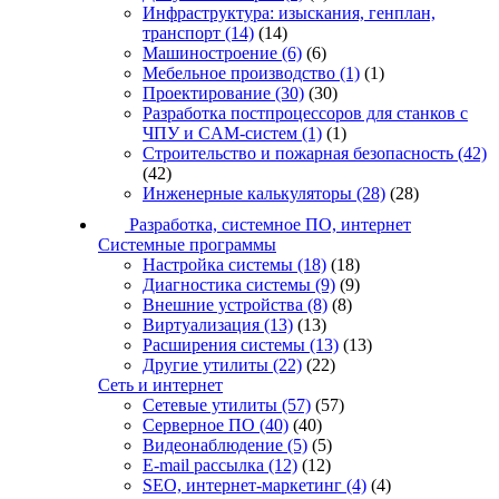
Инфраструктура: изыскания, генплан,
транспорт
(14)
(14)
Машиностроение
(6)
(6)
Мебельное производство
(1)
(1)
Проектирование
(30)
(30)
Разработка постпроцессоров для станков с
ЧПУ и CAM-систем
(1)
(1)
Строительство и пожарная безопасность
(42)
(42)
Инженерные калькуляторы
(28)
(28)
Разработка, системное ПО, интернет
Системные программы
Настройка системы
(18)
(18)
Диагностика системы
(9)
(9)
Внешние устройства
(8)
(8)
Виртуализация
(13)
(13)
Расширения системы
(13)
(13)
Другие утилиты
(22)
(22)
Сеть и интернет
Сетевые утилиты
(57)
(57)
Серверное ПО
(40)
(40)
Видеонаблюдение
(5)
(5)
E-mail рассылка
(12)
(12)
SEO, интернет-маркетинг
(4)
(4)