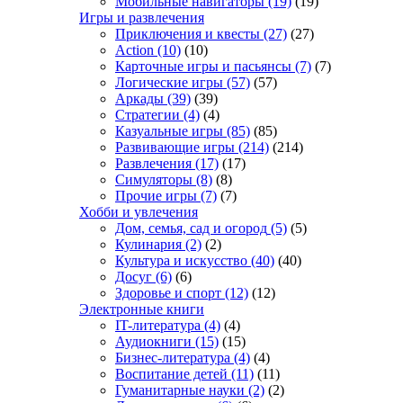
Мобильные навигаторы
(19)
(19)
Игры и развлечения
Приключения и квесты
(27)
(27)
Action
(10)
(10)
Карточные игры и пасьянсы
(7)
(7)
Логические игры
(57)
(57)
Аркады
(39)
(39)
Стратегии
(4)
(4)
Казуальные игры
(85)
(85)
Развивающие игры
(214)
(214)
Развлечения
(17)
(17)
Симуляторы
(8)
(8)
Прочие игры
(7)
(7)
Хобби и увлечения
Дом, семья, сад и огород
(5)
(5)
Кулинария
(2)
(2)
Культура и искусство
(40)
(40)
Досуг
(6)
(6)
Здоровье и спорт
(12)
(12)
Электронные книги
IT-литература
(4)
(4)
Аудиокниги
(15)
(15)
Бизнес-литература
(4)
(4)
Воспитание детей
(11)
(11)
Гуманитарные науки
(2)
(2)