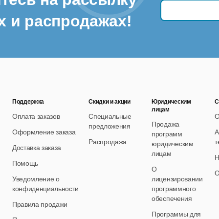
х и распродажах!
Поддержка
Скидки и акции
Юридическим
С
лицам
Оплата заказов
Специальные
О
Продажа
предложения
Оформление заказа
А
программ
Распродажа
т
юридическим
Доставка заказа
лицам
Н
Помощь
О
О
Уведомление о
лицензировании
конфиденциальности
программного
обеспечения
Правила продажи
Программы для