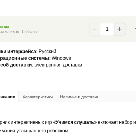
личии
за копию (от 1 и более)
ки интерфейса:
Русский
рационные системы:
Windows
соб доставки:
электронная доставка
исание
Характеристики
Наличие и доставка
рник интерактивных игр
«Учимся слушать»
вклю­ча­ет набор 
имания услышанного ребёнком.