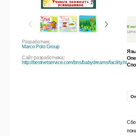
В на
Цена 
Разработчик:
Marco Polo Group
Язы
Сайт разработчика:
Опе
http://bestnetservice.com/bns/babydreams/facility.htm
Спо
Оп
Сбо
пон