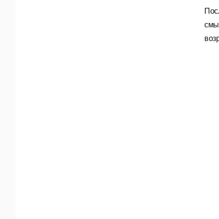
Пос
смы
воз