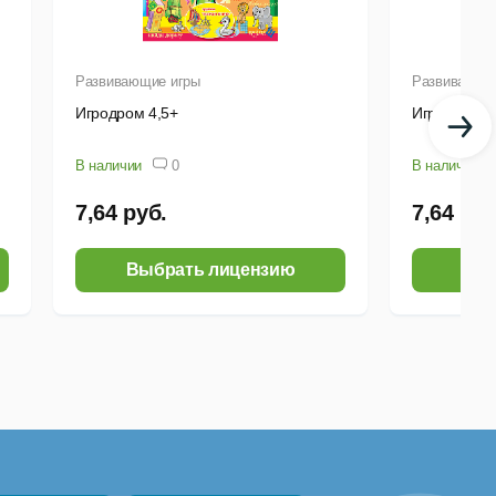
Развивающие игры
Развивающи
Игродром 4,5+
Игродром 4
В наличии
0
В наличии
7,64 руб.
7,64 руб
Выбрать лицензию
Выб