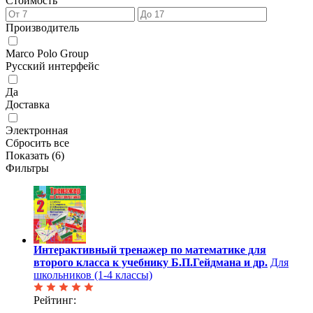
Стоимость
Производитель
Marco Polo Group
Русский интерфейс
Да
Доставка
Электронная
Сбросить все
Показать (
6
)
Фильтры
Интерактивный тренажер по математике для
второго класса к учебнику Б.П.Гейдмана и др.
Для
школьников (1-4 классы)
Рейтинг: