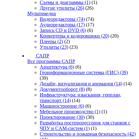
Схемы и диаграммы
(1)
(1)
Другие утилиты
(26)
(26)
Мультимедиа
Видеоредакторы
(74)
(74)
Аудиоредакторы
(17)
(17)
Запись CD и DVD
(6)
(6)
Конвертеры и кодировщики
(20)
(20)
Плееры
(2)
(2)
Утилиты
(23)
(23)
САПР
Все программы САПР
Архитектура
(6)
(6)
Геоинформационные системы (ГИС)
(39)
(39)
Дизайн, визуализация и анимация
(14)
(14)
Документооборот
(8)
(8)
Инфраструктура: изыскания, генплан,
транспорт
(14)
(14)
Машиностроение
(6)
(6)
Мебельное производство
(1)
(1)
Проектирование
(30)
(30)
Разработка постпроцессоров для станков с
ЧПУ и CAM-систем
(1)
(1)
Строительство и пожарная безопасность
(42)