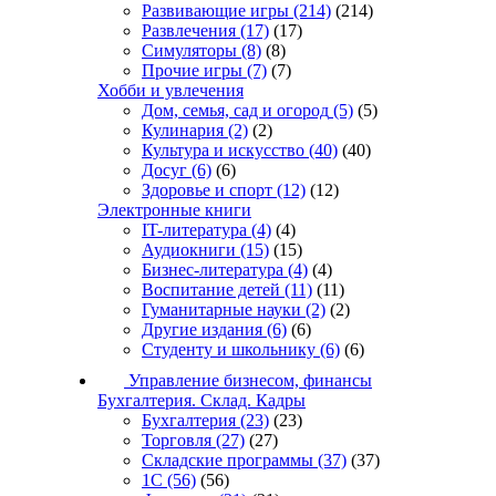
Развивающие игры
(214)
(214)
Развлечения
(17)
(17)
Симуляторы
(8)
(8)
Прочие игры
(7)
(7)
Хобби и увлечения
Дом, семья, сад и огород
(5)
(5)
Кулинария
(2)
(2)
Культура и искусство
(40)
(40)
Досуг
(6)
(6)
Здоровье и спорт
(12)
(12)
Электронные книги
IT-литература
(4)
(4)
Аудиокниги
(15)
(15)
Бизнес-литература
(4)
(4)
Воспитание детей
(11)
(11)
Гуманитарные науки
(2)
(2)
Другие издания
(6)
(6)
Студенту и школьнику
(6)
(6)
Управление бизнесом, финансы
Бухгалтерия. Склад. Кадры
Бухгалтерия
(23)
(23)
Торговля
(27)
(27)
Складские программы
(37)
(37)
1С
(56)
(56)