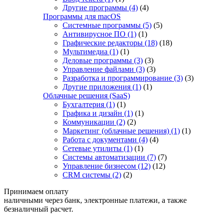
Другие программы
(4)
(4)
Программы для macOS
Системные программы
(5)
(5)
Антивирусное ПО
(1)
(1)
Графические редакторы
(18)
(18)
Мультимедиа
(1)
(1)
Деловые программы
(3)
(3)
Управление файлами
(3)
(3)
Разработка и программирование
(3)
(3)
Другие приложения
(1)
(1)
Облачные решения (SaaS)
Бухгалтерия
(1)
(1)
Графика и дизайн
(1)
(1)
Коммуникации
(2)
(2)
Маркетинг (облачные решения)
(1)
(1)
Работа с документами
(4)
(4)
Сетевые утилиты
(1)
(1)
Системы автоматизации
(7)
(7)
Управление бизнесом
(12)
(12)
CRM системы
(2)
(2)
Принимаем оплату
наличными через банк, электронные платежи, а также
безналичный расчет.