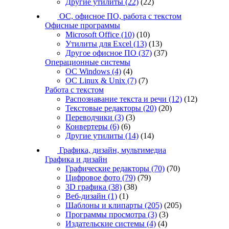
Другие утилиты
(22)
(22)
ОС, офисное ПО, работа с текстом
Офисные программы
Microsoft Office
(10)
(10)
Утилиты для Excel
(13)
(13)
Другое офисное ПО
(37)
(37)
Операционные системы
ОС Windows
(4)
(4)
ОС Linux & Unix
(7)
(7)
Работа с текстом
Распознавание текста и речи
(12)
(12)
Текстовые редакторы
(20)
(20)
Переводчики
(3)
(3)
Конвертеры
(6)
(6)
Другие утилиты
(14)
(14)
Графика, дизайн, мультимедиа
Графика и дизайн
Графические редакторы
(70)
(70)
Цифровое фото
(79)
(79)
3D графика
(38)
(38)
Веб-дизайн
(1)
(1)
Шаблоны и клипарты
(205)
(205)
Программы просмотра
(3)
(3)
Издательские системы
(4)
(4)