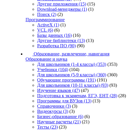
Другие приложения
(15)
(15)
Download-менеджеры
(1)
(1)
Поиск
(2)
(2)
Программирование
ActiveX
(1)
(1)
VCL
(6)
(6)
Базы данных
(16)
(16)
Другие библиотеки
(13)
(13)
Разработка ПО
(90)
(90)
Образование, развлечение, навигация
Образование и наука
Для школьников (1-4 классы)
(353)
(353)
Учебники
(104)
(104)
Для школьников (5-9 классы)
(360)
(360)
Обучающие программы
(191)
(191)
Для школьников (10-11 классы)
(93)
(93)
Изучение языков
(47)
(47)
Подготовка к экзаменам, ЕГЭ, ЕНТ
(28)
(28)
Программы для ВУЗов
(13)
(13)
Справочники
(3)
(3)
Видеокурсы
(3)
(3)
Бизнес-образование
(6)
(6)
Научные расчеты
(21)
(21)
Тесты
(23)
(23)