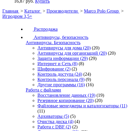
16,87 руб.
Купить
Главная
>
Каталог
>
Производители
>
Marco Polo Group
>
Игродром 3,5+
Распродажа
Антивирусы, безопасность
Антивирусы. Безопасность
Антивирусы для дома
(20)
(20)
Антивирусы для организаций
(20)
(20)
Защита информации
(29)
(29)
Интернет и Сеть
(8)
(8)
Шифрование
(2)
(2)
Контроль доступа
(24)
(24)
Контроль персонала
(9)
(9)
Другие программы
(16)
(16)
Работа с файлами
Восстановление данных
(19)
(19)
Резервное копирование
(20)
(20)
Файловые менеджеры и каталогизаторы
(11)
(11)
Архиваторы
(5)
(5)
Очистка диска
(4)
(4)
Работа с DBF
(2)
(2)