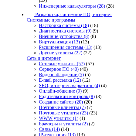
(42)
Инженерные калькуляторы
(28)
(28)
Разработка, системное ПО, интернет
Системные программы
Настройка системы
(18)
(18)
Диагностика системы
(9)
(9)
Внешние устройства
(8)
(8)
Виртуализация
(13)
(13)
Расширения системы
(13)
(13)
Другие утилиты
(22)
(22)
Сеть и интернет
Сетевые утилиты
(57)
(57)
Серверное ПО
(40)
(40)
Видеонаблюдение
(5)
(5)
E-mail рассылка
(12)
(12)
SEO, интернет-маркетинг
(4)
(4)
Онлайн-общение
(9)
(9)
Родительский контроль
(8)
(8)
Создание сайтов
(20)
(20)
Почтовые клиенты
(7)
(7)
Почтовые утилиты
(23)
(23)
WWW-утилиты
(1)
(1)
Браузеры и утилиты
(2)
(2)
Связь
(14)
(14)
IP-телефония
(13)
(13)