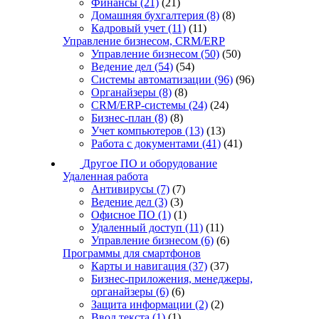
Финансы
(21)
(21)
Домашняя бухгалтерия
(8)
(8)
Кадровый учет
(11)
(11)
Управление бизнесом, CRM/ERP
Управление бизнесом
(50)
(50)
Ведение дел
(54)
(54)
Системы автоматизации
(96)
(96)
Органайзеры
(8)
(8)
CRM/ERP-системы
(24)
(24)
Бизнес-план
(8)
(8)
Учет компьютеров
(13)
(13)
Работа с документами
(41)
(41)
Другое ПО и оборудование
Удаленная работа
Антивирусы
(7)
(7)
Ведение дел
(3)
(3)
Офисное ПО
(1)
(1)
Удаленный доступ
(11)
(11)
Управление бизнесом
(6)
(6)
Программы для смартфонов
Карты и навигация
(37)
(37)
Бизнес-приложения, менеджеры,
органайзеры
(6)
(6)
Защита информации
(2)
(2)
Ввод текста
(1)
(1)