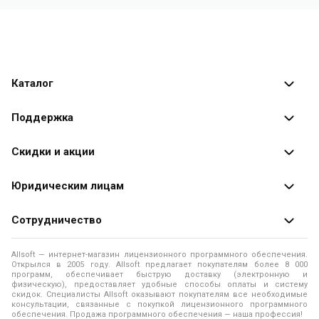
Каталог
Каталог программ
Поддержка
Разработчики
Оплата заказов
Скидки и акции
Оформление заказа
Специальные
предложения
Юридическим лицам
Доставка заказа
Распродажа
Продажа программ юридическим лицам
Сотрудничество
Помощь
О лицензировании программного обеспечения
Уведомление о конфиденциальности
О магазине
Allsoft — интернет-магазин лицензионного программного обеспечения.
Программы для компьютера
Открылся в 2005 году. Allsoft предлагает покупателям более 8 000
Правила продажи
Адреса и телефоны
программ, обеспечивает быструю доставку (электронную и
физическую), предоставляет удобные способы оплаты и систему
Контакты
Политика использования файлов Cookie
скидок. Специалисты Allsoft оказывают покупателям все необходимые
Новости
консультации, связанные с покупкой лицензионного программного
обеспечения. Продажа программного обеспечения — наша профессия!