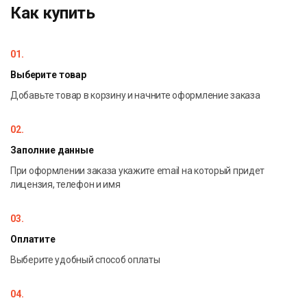
Небесные тела
Как купить
01.
Выберите товар
Добавьте товар в корзину и начните оформление заказа
02.
Заполние данные
При оформлении заказа укажите email на который придет
лицензия, телефон и имя
03.
Оплатите
Выберите удобный способ оплаты
04.