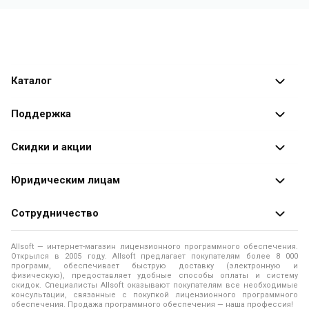
Каталог
Каталог программ
Поддержка
Разработчики
Оплата заказов
Скидки и акции
Оформление заказа
Специальные
предложения
Юридическим лицам
Доставка заказа
Распродажа
Продажа программ юридическим лицам
Сотрудничество
Помощь
О лицензировании программного обеспечения
Уведомление о конфиденциальности
О магазине
Allsoft — интернет-магазин лицензионного программного обеспечения.
Программы для компьютера
Открылся в 2005 году. Allsoft предлагает покупателям более 8 000
Правила продажи
Адреса и телефоны
программ, обеспечивает быструю доставку (электронную и
физическую), предоставляет удобные способы оплаты и систему
Контакты
Политика использования файлов Cookie
скидок. Специалисты Allsoft оказывают покупателям все необходимые
Новости
консультации, связанные с покупкой лицензионного программного
обеспечения. Продажа программного обеспечения — наша профессия!