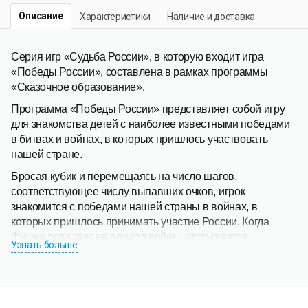
Описание
Характеристики
Наличие и доставка
Серия игр «Судьба России», в которую входит игра
«Победы России», составлена в рамках программы
«Сказочное образование».
Программа «Победы России» представляет собой игру
для знакомства детей с наиболее известными победами
в битвах и войнах, в которых пришлось участвовать
нашей стране.
Бросая кубик и перемещаясь на число шагов,
соответствующее числу выпавших очков, игрок
знакомится с победами нашей страны в войнах, в
которых пришлось принимать участие России. Когда
фишка попадает на период войны, открывается
Узнать больше
соответствующая ей иллюстрация и звучит короткий
рассказ о ней.
При этом игрок получает дополнительно пять очков к
результату, выпавшему на кубике. Если первой