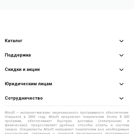
Каталог
Каталог программ
Поддержка
Разработчики
Оплата заказов
Скидки и акции
Оформление заказа
Специальные
предложения
Юридическим лицам
Доставка заказа
Распродажа
Продажа программ юридическим лицам
Сотрудничество
Помощь
О лицензировании программного обеспечения
Уведомление о конфиденциальности
О магазине
Allsoft — интернет-магазин лицензионного программного обеспечения.
Программы для компьютера
Открылся в 2005 году. Allsoft предлагает покупателям более 8 000
Правила продажи
Адреса и телефоны
программ, обеспечивает быструю доставку (электронную и
физическую), предоставляет удобные способы оплаты и систему
Контакты
Политика использования файлов Cookie
скидок. Специалисты Allsoft оказывают покупателям все необходимые
Новости
консультации, связанные с покупкой лицензионного программного