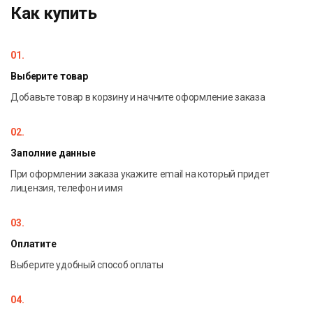
Как купить
финиширует фишка с большим, чем у соперника числом
очков, она объявляется победителем. Если первой
приходит фишка с меньшим числом очков, чем набрал
01.
отставший соперник, объявляется ничья.
Выберите товар
Добавьте товар в корзину и начните оформление заказа
02.
Заполние данные
При оформлении заказа укажите email на который придет
лицензия, телефон и имя
03.
Оплатите
Выберите удобный способ оплаты
04.