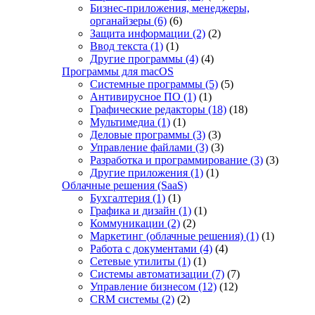
Бизнес-приложения, менеджеры,
органайзеры
(6)
(6)
Защита информации
(2)
(2)
Ввод текста
(1)
(1)
Другие программы
(4)
(4)
Программы для macOS
Системные программы
(5)
(5)
Антивирусное ПО
(1)
(1)
Графические редакторы
(18)
(18)
Мультимедиа
(1)
(1)
Деловые программы
(3)
(3)
Управление файлами
(3)
(3)
Разработка и программирование
(3)
(3)
Другие приложения
(1)
(1)
Облачные решения (SaaS)
Бухгалтерия
(1)
(1)
Графика и дизайн
(1)
(1)
Коммуникации
(2)
(2)
Маркетинг (облачные решения)
(1)
(1)
Работа с документами
(4)
(4)
Сетевые утилиты
(1)
(1)
Системы автоматизации
(7)
(7)
Управление бизнесом
(12)
(12)
CRM системы
(2)
(2)