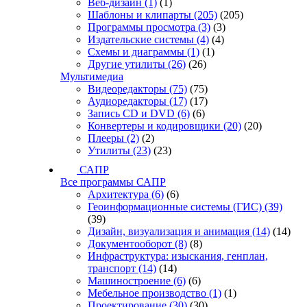
Веб-дизайн
(1)
(1)
Шаблоны и клипарты
(205)
(205)
Программы просмотра
(3)
(3)
Издательские системы
(4)
(4)
Схемы и диаграммы
(1)
(1)
Другие утилиты
(26)
(26)
Мультимедиа
Видеоредакторы
(75)
(75)
Аудиоредакторы
(17)
(17)
Запись CD и DVD
(6)
(6)
Конвертеры и кодировщики
(20)
(20)
Плееры
(2)
(2)
Утилиты
(23)
(23)
САПР
Все программы САПР
Архитектура
(6)
(6)
Геоинформационные системы (ГИС)
(39)
(39)
Дизайн, визуализация и анимация
(14)
(14)
Документооборот
(8)
(8)
Инфраструктура: изыскания, генплан,
транспорт
(14)
(14)
Машиностроение
(6)
(6)
Мебельное производство
(1)
(1)
Проектирование
(30)
(30)