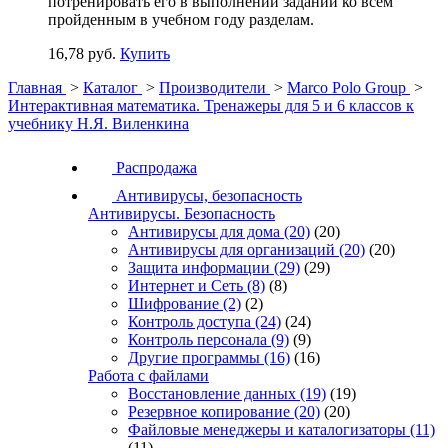
потренировать его в выполнении заданий ко всем
пройденным в учебном году разделам.
16,78 руб.
Купить
Главная
>
Каталог
>
Производители
>
Marco Polo Group
>
Интерактивная математика. Тренажеры для 5 и 6 классов к
учебнику Н.Я. Виленкина
Распродажа
Антивирусы, безопасность
Антивирусы. Безопасность
Антивирусы для дома
(20)
(20)
Антивирусы для организаций
(20)
(20)
Защита информации
(29)
(29)
Интернет и Сеть
(8)
(8)
Шифрование
(2)
(2)
Контроль доступа
(24)
(24)
Контроль персонала
(9)
(9)
Другие программы
(16)
(16)
Работа с файлами
Восстановление данных
(19)
(19)
Резервное копирование
(20)
(20)
Файловые менеджеры и каталогизаторы
(11)
(11)