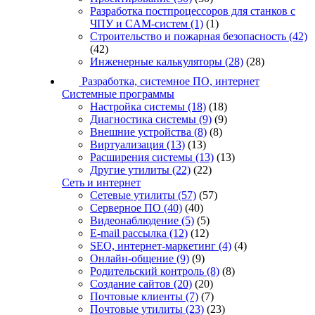
Разработка постпроцессоров для станков с
ЧПУ и CAM-систем
(1)
(1)
Строительство и пожарная безопасность
(42)
(42)
Инженерные калькуляторы
(28)
(28)
Разработка, системное ПО, интернет
Системные программы
Настройка системы
(18)
(18)
Диагностика системы
(9)
(9)
Внешние устройства
(8)
(8)
Виртуализация
(13)
(13)
Расширения системы
(13)
(13)
Другие утилиты
(22)
(22)
Сеть и интернет
Сетевые утилиты
(57)
(57)
Серверное ПО
(40)
(40)
Видеонаблюдение
(5)
(5)
E-mail рассылка
(12)
(12)
SEO, интернет-маркетинг
(4)
(4)
Онлайн-общение
(9)
(9)
Родительский контроль
(8)
(8)
Создание сайтов
(20)
(20)
Почтовые клиенты
(7)
(7)
Почтовые утилиты
(23)
(23)