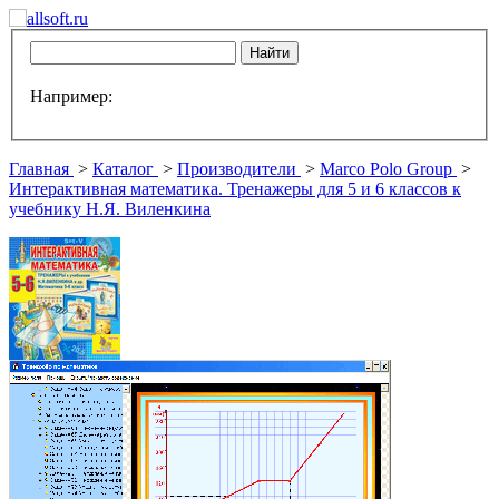
Например:
Главная
>
Каталог
>
Производители
>
Marco Polo Group
>
Интерактивная математика. Тренажеры для 5 и 6 классов к
учебнику Н.Я. Виленкина