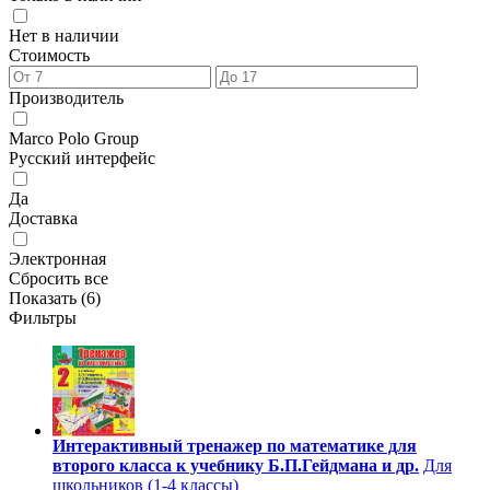
Нет в наличии
Стоимость
Производитель
Marco Polo Group
Русский интерфейс
Да
Доставка
Электронная
Сбросить все
Показать (
6
)
Фильтры
Интерактивный тренажер по математике для
второго класса к учебнику Б.П.Гейдмана и др.
Для
школьников (1-4 классы)