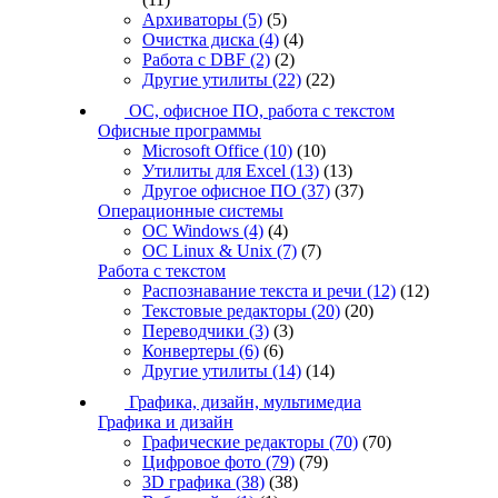
Архиваторы
(5)
(5)
Очистка диска
(4)
(4)
Работа с DBF
(2)
(2)
Другие утилиты
(22)
(22)
ОС, офисное ПО, работа с текстом
Офисные программы
Microsoft Office
(10)
(10)
Утилиты для Excel
(13)
(13)
Другое офисное ПО
(37)
(37)
Операционные системы
ОС Windows
(4)
(4)
ОС Linux & Unix
(7)
(7)
Работа с текстом
Распознавание текста и речи
(12)
(12)
Текстовые редакторы
(20)
(20)
Переводчики
(3)
(3)
Конвертеры
(6)
(6)
Другие утилиты
(14)
(14)
Графика, дизайн, мультимедиа
Графика и дизайн
Графические редакторы
(70)
(70)
Цифровое фото
(79)
(79)
3D графика
(38)
(38)