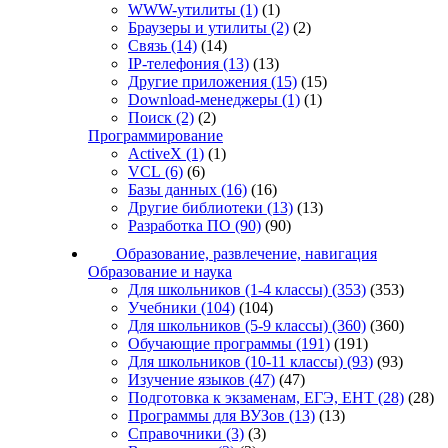
WWW-утилиты
(1)
(1)
Браузеры и утилиты
(2)
(2)
Связь
(14)
(14)
IP-телефония
(13)
(13)
Другие приложения
(15)
(15)
Download-менеджеры
(1)
(1)
Поиск
(2)
(2)
Программирование
ActiveX
(1)
(1)
VCL
(6)
(6)
Базы данных
(16)
(16)
Другие библиотеки
(13)
(13)
Разработка ПО
(90)
(90)
Образование, развлечение, навигация
Образование и наука
Для школьников (1-4 классы)
(353)
(353)
Учебники
(104)
(104)
Для школьников (5-9 классы)
(360)
(360)
Обучающие программы
(191)
(191)
Для школьников (10-11 классы)
(93)
(93)
Изучение языков
(47)
(47)
Подготовка к экзаменам, ЕГЭ, ЕНТ
(28)
(28)
Программы для ВУЗов
(13)
(13)
Справочники
(3)
(3)