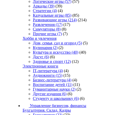
Логические игры
(57)
(57)
Аркады
(39)
(39)
Стратегии
(4)
(4)
Казуальные игры
(85)
(85)
Развивающие игры
(214)
(214)
Развлечения
(17)
(17)
Симуляторы
(8)
(8)
Прочие игры
(7)
(7)
Хобби и увлечения
Дом, семья, сад и огород
(5)
(5)
Кулинария
(2)
(2)
Культура и искусство
(40)
(40)
Досуг
(6)
(6)
Здоровье и спорт
(12)
(12)
Электронные книги
IT-литература
(4)
(4)
Аудиокниги
(15)
(15)
Бизнес-литература
(4)
(4)
Воспитание детей
(11)
(11)
Гуманитарные науки
(2)
(2)
Другие издания
(6)
(6)
Студенту и школьнику
(6)
(6)
Управление бизнесом, финансы
Бухгалтерия. Склад. Кадры
Бухгалтерия
(23)
(23)