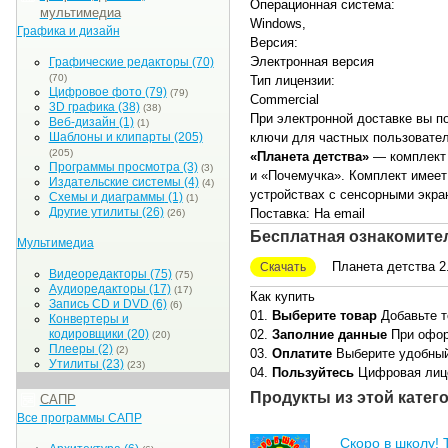
Операционная система:
мультимедиа
Windows,
Графика и дизайн
Версия:
Электронная версия
Графические редакторы
(70)
(70)
Тип лицензии:
Цифровое фото
(79)
(79)
Commercial
3D графика
(38)
(38)
При электронной доставке вы по
Веб-дизайн
(1)
(1)
Шаблоны и клипарты
(205)
ключи для частных пользовател
(205)
«Планета детства»
— комплект 
Программы просмотра
(3)
(3)
и «Почемучка». Комплект имеет
Издательские системы
(4)
(4)
устройствах с сенсорными экр
Схемы и диаграммы
(1)
(1)
Другие утилиты
(26)
Поставка: На email
(26)
Бесплатная ознакомите
Мультимедиа
Планета детства 2
Скачать
Видеоредакторы
(75)
(75)
Аудиоредакторы
(17)
(17)
Как купить
Запись CD и DVD
(6)
(6)
01.
Выберите товар
Добавьте т
Конвертеры и
02.
Заполние данные
При офор
кодировщики
(20)
(20)
Плееры
(2)
(2)
03.
Оплатите
Выберите удобный
Утилиты
(23)
(23)
04.
Пользуйтесь
Цифровая лице
Продукты из этой катег
САПР
Все программы САПР
Скоро в школу! 