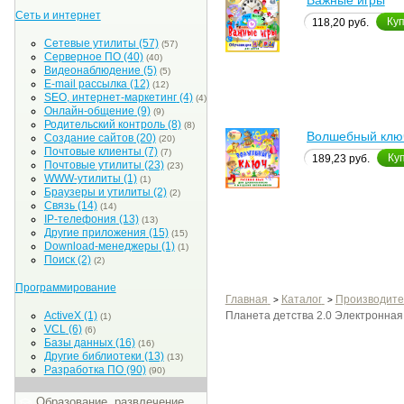
Важные игры
Сеть и интернет
Ку
118,20 руб.
Сетевые утилиты
(57)
(57)
Серверное ПО
(40)
(40)
Видеонаблюдение
(5)
(5)
E-mail рассылка
(12)
(12)
SEO, интернет-маркетинг
(4)
(4)
Онлайн-общение
(9)
(9)
Родительский контроль
(8)
(8)
Волшебный клю
Создание сайтов
(20)
(20)
Почтовые клиенты
(7)
(7)
Ку
189,23 руб.
Почтовые утилиты
(23)
(23)
WWW-утилиты
(1)
(1)
Браузеры и утилиты
(2)
(2)
Связь
(14)
(14)
IP-телефония
(13)
(13)
Другие приложения
(15)
(15)
Download-менеджеры
(1)
(1)
Поиск
(2)
(2)
Программирование
Главная
Каталог
Производите
>
>
Планета детства 2.0 Электронная 
ActiveX
(1)
(1)
VCL
(6)
(6)
Базы данных
(16)
(16)
Другие библиотеки
(13)
(13)
Разработка ПО
(90)
(90)
Образование, развлечение,