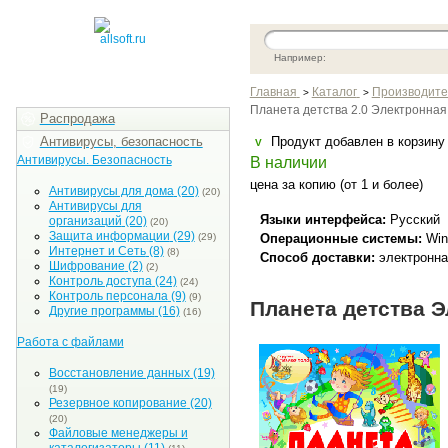
Например:
Главная
Каталог
Производите
>
>
Планета детства 2.0 Электронная 
Распродажа
Антивирусы, безопасность
Продукт добавлен в корзин
V
Антивирусы. Безопасность
В наличии
цена за копию (от 1 и более)
Антивирусы для дома
(20)
(20)
Антивирусы для
Языки интерфейса:
Русский
организаций
(20)
(20)
Защита информации
(29)
(29)
Операционные системы:
Win
Интернет и Сеть
(8)
(8)
Способ доставки:
электронна
Шифрование
(2)
(2)
Контроль доступа
(24)
(24)
Контроль персонала
(9)
(9)
Планета детства Э
Другие программы
(16)
(16)
Работа с файлами
Восстановление данных
(19)
(19)
Резервное копирование
(20)
(20)
Файловые менеджеры и