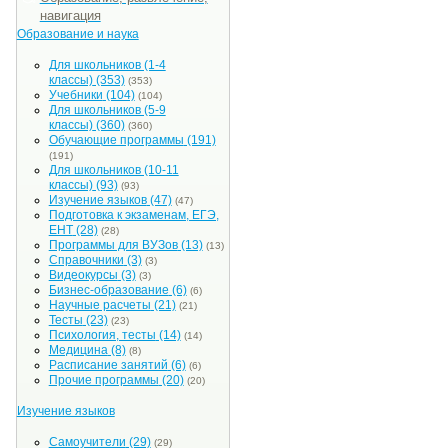
навигация
Образование и наука
Для школьников (1-4
классы)
(353)
(353)
Учебники
(104)
(104)
Для школьников (5-9
классы)
(360)
(360)
Обучающие программы
(191)
(191)
Для школьников (10-11
классы)
(93)
(93)
Изучение языков
(47)
(47)
Подготовка к экзаменам, ЕГЭ,
ЕНТ
(28)
(28)
Программы для ВУЗов
(13)
(13)
Справочники
(3)
(3)
Видеокурсы
(3)
(3)
Бизнес-образование
(6)
(6)
Научные расчеты
(21)
(21)
Тесты
(23)
(23)
Психология, тесты
(14)
(14)
Медицина
(8)
(8)
Расписание занятий
(6)
(6)
Прочие программы
(20)
(20)
Изучение языков
Самоучители
(29)
(29)