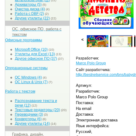
каталогизаторы
(11)
(11)
Архиваторы
(5)
(5)
Очистка диска
(4)
(4)
Работа с DBF
(2)
(2)
Другие утилиты
(22)
(22)
ОС, офисное ПО, работа с
текстом
<
Офисные программы
Microsoft Office
(10)
(10)
Утилиты для Excel
(13)
(13)
Разработчик:
Другое офисное ПО
(37)
(37)
Marco Polo Group
Операционные системы
Сайт разработчика:
http://bestnetservice.com/bns/babydr
ОС Windows
(4)
(4)
ОС Linux & Unix
(7)
(7)
Артикул:
Разработчик:
Работа с текстом
Marco Polo Group
Распознавание текста и
Поставка:
речи
(12)
(12)
На email
Текстовые редакторы
(20)
(20)
Доставка:
Переводчики
(3)
(3)
Конвертеры
(6)
(6)
Электронная доставка
Другие утилиты
(14)
(14)
Язык интерфейса:
Русский,
Графика, дизайн,