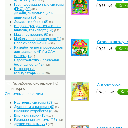
Архитектура
(6)
(6)
Геоинформационные системы
Купи
9,38 руб.
(ГИС)
(39)
(39)
Дизайн, визуализация и
анимация
(14)
(14)
Документооборот
(8)
(8)
Инфраструктура: изыскания,
генплан, транспорт
(14)
(14)
Машиностроение
(6)
(6)
Мебельное производство
(1)
(1)
Скоро в школу! 
Проектирование
(30)
(30)
Разработка постпроцессоров
Купи
9,38 руб.
для станков с ЧПУ и CAM-
систем
(1)
(1)
Строительство и пожарная
безопасность
(42)
(42)
Инженерные
калькуляторы
(28)
(28)
Разработка, системное ПО,
А я уже учусь!
интернет
Куп
67,91 руб.
Системные программы
Настройка системы
(18)
(18)
Диагностика системы
(9)
(9)
Внешние устройства
(8)
(8)
Виртуализация
(13)
(13)
Расширения системы
(13)
(13)
Другие утилиты
(22)
(22)