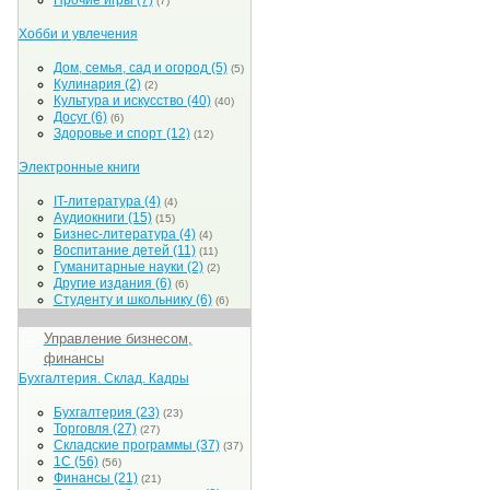
Прочие игры
(7)
(7)
Хобби и увлечения
Дом, семья, сад и огород
(5)
(5)
Кулинария
(2)
(2)
Культура и искусство
(40)
(40)
Досуг
(6)
(6)
Здоровье и спорт
(12)
(12)
Электронные книги
IT-литература
(4)
(4)
Аудиокниги
(15)
(15)
Бизнес-литература
(4)
(4)
Воспитание детей
(11)
(11)
Гуманитарные науки
(2)
(2)
Другие издания
(6)
(6)
Студенту и школьнику
(6)
(6)
Управление бизнесом,
финансы
Бухгалтерия. Склад. Кадры
Бухгалтерия
(23)
(23)
Торговля
(27)
(27)
Складские программы
(37)
(37)
1С
(56)
(56)
Финансы
(21)
(21)