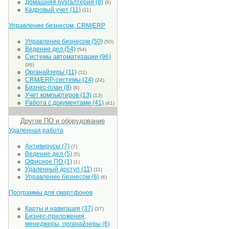
Домашняя бухгалтерия
(8)
(8)
Кадровый учет
(11)
(11)
Управление бизнесом, CRM/ERP
Управление бизнесом
(50)
(50)
Ведение дел
(54)
(54)
Системы автоматизации
(96)
(96)
Органайзеры
(11)
(11)
CRM/ERP-системы
(24)
(24)
Бизнес-план
(8)
(8)
Учет компьютеров
(13)
(13)
Работа с документами
(41)
(41)
Другое ПО и оборудование
Удаленная работа
Антивирусы
(7)
(7)
Ведение дел
(5)
(5)
Офисное ПО
(1)
(1)
Удаленный доступ
(11)
(11)
Управление бизнесом
(6)
(6)
Программы для смартфонов
Карты и навигация
(37)
(37)
Бизнес-приложения,
менеджеры, органайзеры
(6)