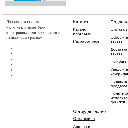
Каталог
Поддерж
Принимаем оплату
наличными через банк,
Каталог
Оплата з
электронные платежи, а также
программ
Оформл
безналичный расчет.
Разработчики
заказа
Доставка
заказа
Помощь
Уведомл
конфиде
Правила
продажи
Политик
использ
файлов 
Сотрудничество
О магазине
Адреса и