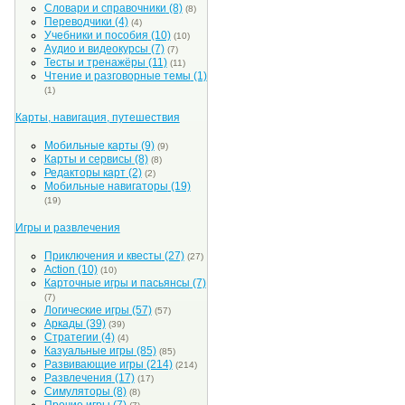
Словари и справочники
(8)
(8)
Переводчики
(4)
(4)
Учебники и пособия
(10)
(10)
Аудио и видеокурсы
(7)
(7)
Тесты и тренажёры
(11)
(11)
Чтение и разговорные темы
(1)
(1)
Карты, навигация, путешествия
Мобильные карты
(9)
(9)
Карты и сервисы
(8)
(8)
Редакторы карт
(2)
(2)
Мобильные навигаторы
(19)
(19)
Игры и развлечения
Приключения и квесты
(27)
(27)
Action
(10)
(10)
Карточные игры и пасьянсы
(7)
(7)
Логические игры
(57)
(57)
Аркады
(39)
(39)
Стратегии
(4)
(4)
Казуальные игры
(85)
(85)
Развивающие игры
(214)
(214)
Развлечения
(17)
(17)
Симуляторы
(8)
(8)