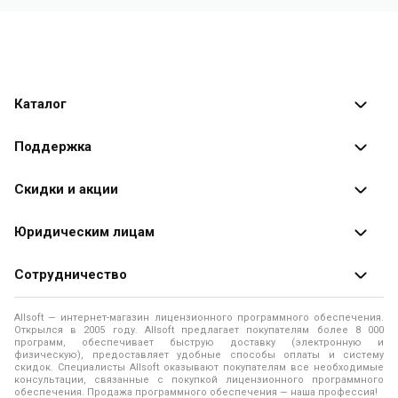
Каталог
Каталог программ
Поддержка
Разработчики
Оплата заказов
Скидки и акции
Оформление заказа
Специальные
предложения
Юридическим лицам
Доставка заказа
Распродажа
Продажа программ юридическим лицам
Сотрудничество
Помощь
О лицензировании программного обеспечения
Уведомление о конфиденциальности
О магазине
Allsoft — интернет-магазин лицензионного программного обеспечения.
Программы для компьютера
Открылся в 2005 году. Allsoft предлагает покупателям более 8 000
Правила продажи
Адреса и телефоны
программ, обеспечивает быструю доставку (электронную и
физическую), предоставляет удобные способы оплаты и систему
Контакты
Политика использования файлов Cookie
скидок. Специалисты Allsoft оказывают покупателям все необходимые
Новости
консультации, связанные с покупкой лицензионного программного
обеспечения. Продажа программного обеспечения — наша профессия!