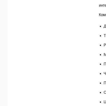
инт
Ком
Д
Т
Р
М
П
Ч
П
О
Ц