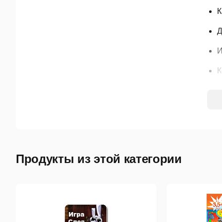
К
Д
И
К
Н
О
Продукты из этой категории