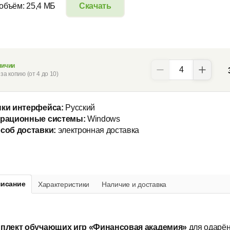
 объём: 25,4 МБ
Скачать
личии
за копию (от 4 до 10)
ки интерфейса:
Русский
рационные системы:
Windows
соб доставки:
электронная доставка
исание
Характеристики
Наличие и доставка
плект обучающих игр «Финансовая академия»
для одарён