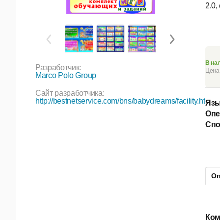
2.0,
В на
Разработчик:
Цена 
Marco Polo Group
Сайт разработчика:
http://bestnetservice.com/bns/babydreams/facility.htm
Язы
Опе
Спо
Оп
Ком