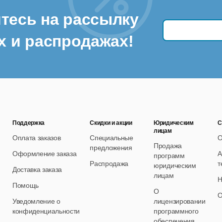
тесь на рассылку
х и распродажах!
Поддержка
Скидки и акции
Юридическим
С
лицам
Оплата заказов
Специальные
О
Продажа
предложения
Оформление заказа
А
программ
Распродажа
т
юридическим
Доставка заказа
лицам
Н
Помощь
О
О
Уведомление о
лицензировании
конфиденциальности
программного
обеспечения