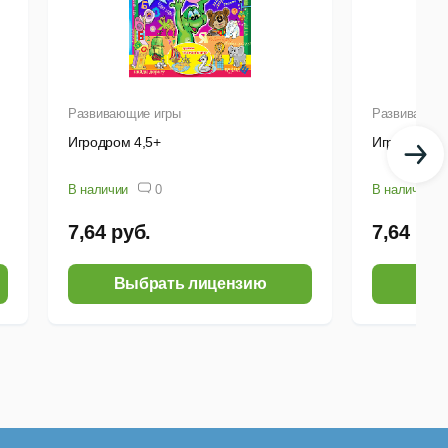
Развивающие игры
Развивающи
Игродром 4,5+
Игродром 4
В наличии
0
В наличии
7,64 руб.
7,64 руб
Выбрать лицензию
Выб