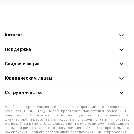
Каталог
Каталог программ
Поддержка
Разработчики
Оплата заказов
Скидки и акции
Оформление заказа
Специальные
предложения
Юридическим лицам
Доставка заказа
Распродажа
Продажа программ юридическим лицам
Сотрудничество
Помощь
О лицензировании программного обеспечения
Уведомление о конфиденциальности
О магазине
Allsoft — интернет-магазин лицензионного программного обеспечения.
Программы для компьютера
Открылся в 2005 году. Allsoft предлагает покупателям более 8 000
Правила продажи
Адреса и телефоны
программ, обеспечивает быструю доставку (электронную и
физическую), предоставляет удобные способы оплаты и систему
Контакты
Политика использования файлов Cookie
скидок. Специалисты Allsoft оказывают покупателям все необходимые
Новости
консультации, связанные с покупкой лицензионного программного
обеспечения. Продажа программного обеспечения — наша профессия!