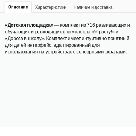
Описание
Характеристики
Наличие и доставка
«Детская площадка»
— комплект из 716 раз­вивающих и
обу­чающих игр, входящих в комплексы «Я расту!» и
«Дорога в школу». Комплект имеет ин­туи­тивно понятный
для детей ин­терфейс, адапти­рованный для
использования на уст­ройствах с сенсор­ными экра­нами.