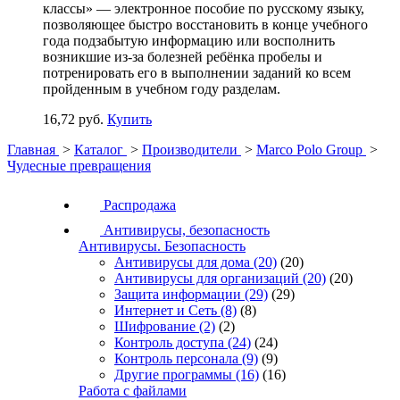
классы» — электронное пособие по русскому языку,
позволяющее быстро восстановить в конце учебного
года подзабытую информацию или восполнить
возникшие из-за болезней ребёнка пробелы и
потренировать его в выполнении заданий ко всем
пройденным в учебном году разделам.
16,72 руб.
Купить
Главная
>
Каталог
>
Производители
>
Marco Polo Group
>
Чудесные превращения
Распродажа
Антивирусы, безопасность
Антивирусы. Безопасность
Антивирусы для дома
(20)
(20)
Антивирусы для организаций
(20)
(20)
Защита информации
(29)
(29)
Интернет и Сеть
(8)
(8)
Шифрование
(2)
(2)
Контроль доступа
(24)
(24)
Контроль персонала
(9)
(9)
Другие программы
(16)
(16)
Работа с файлами