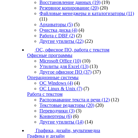
Восстановление данных
(19)
(19)
Резервное копирование
(20)
(20)
Файловые менеджеры и каталогизаторы
(11)
(11)
Архиваторы
(5)
(5)
Очистка диска
(4)
(4)
Работа с DBF
(2)
(2)
Другие утилиты
(22)
(22)
ОС, офисное ПО, работа с текстом
Офисные программы
Microsoft Office
(10)
(10)
Утилиты для Excel
(13)
(13)
Другое офисное ПО
(37)
(37)
Операционные системы
ОС Windows
(4)
(4)
ОС Linux & Unix
(7)
(7)
Работа с текстом
Распознавание текста и речи
(12)
(12)
Текстовые редакторы
(20)
(20)
Переводчики
(3)
(3)
Конвертеры
(6)
(6)
Другие утилиты
(14)
(14)
Графика, дизайн, мультимедиа
Графика и дизайн