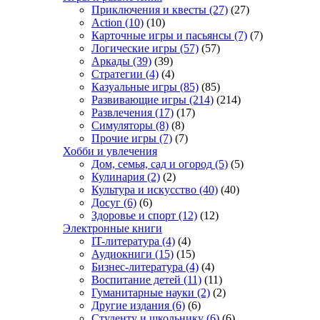
Приключения и квесты
(27)
(27)
Action
(10)
(10)
Карточные игры и пасьянсы
(7)
(7)
Логические игры
(57)
(57)
Аркады
(39)
(39)
Стратегии
(4)
(4)
Казуальные игры
(85)
(85)
Развивающие игры
(214)
(214)
Развлечения
(17)
(17)
Симуляторы
(8)
(8)
Прочие игры
(7)
(7)
Хобби и увлечения
Дом, семья, сад и огород
(5)
(5)
Кулинария
(2)
(2)
Культура и искусство
(40)
(40)
Досуг
(6)
(6)
Здоровье и спорт
(12)
(12)
Электронные книги
IT-литература
(4)
(4)
Аудиокниги
(15)
(15)
Бизнес-литература
(4)
(4)
Воспитание детей
(11)
(11)
Гуманитарные науки
(2)
(2)
Другие издания
(6)
(6)
Студенту и школьнику
(6)
(6)