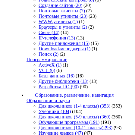
Создание сайтов
(20)
(20)
Почтовые клиенты
(7)
(7)
Почтовые утилиты
(23)
(23)
WWW-утилиты
(1)
(1)
Браузеры и утилиты
(2)
(2)
Связь
(14)
(14)
IP-телефония
(13)
(13)
Другие приложения
(15)
(15)
Download-менеджеры
(1)
(1)
Поиск
(2)
(2)
Программирование
ActiveX
(1)
(1)
VCL
(6)
(6)
Базы данных
(16)
(16)
Другие библиотеки
(13)
(13)
Разработка ПО
(90)
(90)
Образование, развлечение, навигация
Образование и наука
Для школьников (1-4 классы)
(353)
(353)
Учебники
(104)
(104)
Для школьников (5-9 классы)
(360)
(360)
Обучающие программы
(191)
(191)
Для школьников (10-11 классы)
(93)
(93)
Изучение языков
(47)
(47)