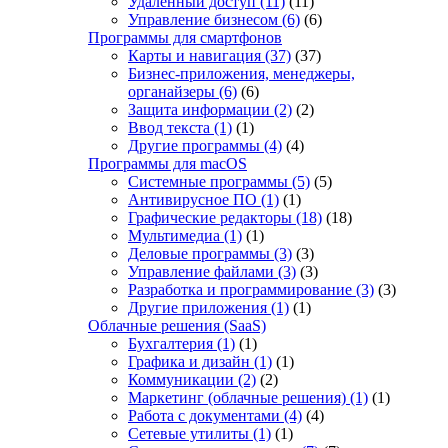
Удаленный доступ
(11)
(11)
Управление бизнесом
(6)
(6)
Программы для смартфонов
Карты и навигация
(37)
(37)
Бизнес-приложения, менеджеры,
органайзеры
(6)
(6)
Защита информации
(2)
(2)
Ввод текста
(1)
(1)
Другие программы
(4)
(4)
Программы для macOS
Системные программы
(5)
(5)
Антивирусное ПО
(1)
(1)
Графические редакторы
(18)
(18)
Мультимедиа
(1)
(1)
Деловые программы
(3)
(3)
Управление файлами
(3)
(3)
Разработка и программирование
(3)
(3)
Другие приложения
(1)
(1)
Облачные решения (SaaS)
Бухгалтерия
(1)
(1)
Графика и дизайн
(1)
(1)
Коммуникации
(2)
(2)
Маркетинг (облачные решения)
(1)
(1)
Работа с документами
(4)
(4)
Сетевые утилиты
(1)
(1)