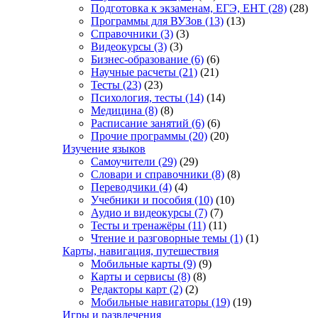
Подготовка к экзаменам, ЕГЭ, ЕНТ
(28)
(28)
Программы для ВУЗов
(13)
(13)
Справочники
(3)
(3)
Видеокурсы
(3)
(3)
Бизнес-образование
(6)
(6)
Научные расчеты
(21)
(21)
Тесты
(23)
(23)
Психология, тесты
(14)
(14)
Медицина
(8)
(8)
Расписание занятий
(6)
(6)
Прочие программы
(20)
(20)
Изучение языков
Самоучители
(29)
(29)
Словари и справочники
(8)
(8)
Переводчики
(4)
(4)
Учебники и пособия
(10)
(10)
Аудио и видеокурсы
(7)
(7)
Тесты и тренажёры
(11)
(11)
Чтение и разговорные темы
(1)
(1)
Карты, навигация, путешествия
Мобильные карты
(9)
(9)
Карты и сервисы
(8)
(8)
Редакторы карт
(2)
(2)
Мобильные навигаторы
(19)
(19)
Игры и развлечения