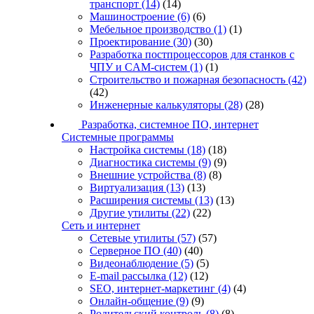
транспорт
(14)
(14)
Машиностроение
(6)
(6)
Мебельное производство
(1)
(1)
Проектирование
(30)
(30)
Разработка постпроцессоров для станков с
ЧПУ и CAM-систем
(1)
(1)
Строительство и пожарная безопасность
(42)
(42)
Инженерные калькуляторы
(28)
(28)
Разработка, системное ПО, интернет
Системные программы
Настройка системы
(18)
(18)
Диагностика системы
(9)
(9)
Внешние устройства
(8)
(8)
Виртуализация
(13)
(13)
Расширения системы
(13)
(13)
Другие утилиты
(22)
(22)
Сеть и интернет
Сетевые утилиты
(57)
(57)
Серверное ПО
(40)
(40)
Видеонаблюдение
(5)
(5)
E-mail рассылка
(12)
(12)
SEO, интернет-маркетинг
(4)
(4)
Онлайн-общение
(9)
(9)
Родительский контроль
(8)
(8)