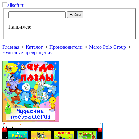
Например:
Главная
>
Каталог
>
Производители
>
Marco Polo Group
>
Чудесные превращения