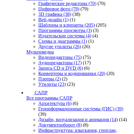
Графические редакторы
(70)
(70)
Цифровое фото
(79)
(79)
3D графика
(38)
(38)
Веб-дизайн
(1)
(1)
Шаблоны и клипарты
(205)
(205)
Программы просмотра
(3)
(3)
Издательские системы
(4)
(4)
Схемы и диаграммы
(1)
(1)
Другие утилиты
(26)
(26)
Мультимедиа
Видеоредакторы
(75)
(75)
Аудиоредакторы
(17)
(17)
Запись CD и DVD
(6)
(6)
Конвертеры и кодировщики
(20)
(20)
Плееры
(2)
(2)
Утилиты
(23)
(23)
САПР
Все программы САПР
Архитектура
(6)
(6)
Геоинформационные системы (ГИС)
(39)
(39)
Дизайн, визуализация и анимация
(14)
(14)
Документооборот
(8)
(8)
Инфраструктура: изыскания, генплан,