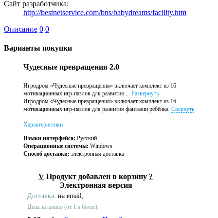
Сайт разработчика:
http://bestnetservice.com/bns/babydreams/facility.htm
Описание
0
0
Варианты покупки
Чудесные превращения 2.0
Игродром «Чудесные превращения» включает комплект из 16
мотивационных игр-пазлов для развития ...
Развернуть
Игродром «Чудесные превращения» включает комплект из 16
мотивационных игр-пазлов для развития фантазии ребёнка.
Свернуть
Характеристики
Языки интерфейса:
Русский
Операционные системы:
Windows
Способ доставки:
электронная доставка
V
Продукт добавлен в корзину
?
Электронная версия
Доставка:
на email,
Цена за копию (от 1 и более):