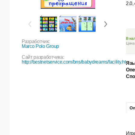
2.0,
В на
Разработчик:
Цена 
Marco Polo Group
Сайт разработчика:
http://bestnetservice.com/bns/babydreams/facility.htm
Язы
Опе
Спо
Оп
Игр