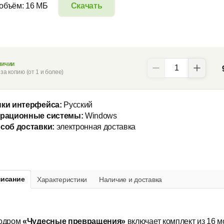
 объём: 16 МБ
Скачать
личии
за копию (от 1 и более)
ки интерфейса:
Русский
рационные системы:
Windows
соб доставки:
электронная доставка
исание
Характеристики
Наличие и доставка
одром
«Чудесные превращения»
включает комплект из 16 