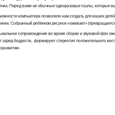
ёнка. Перед вами не обычные одноразовые пазлы, которые в
можности компьютера позволили нам создать для ваших дет
тинки. Собранный ребёнком рисунок «оживает» (превращается
ыкальное сопровождение во время сборки и звуковой фон ож
т заряд бодрости, формируют стереотип положительного вос
оразвитию.