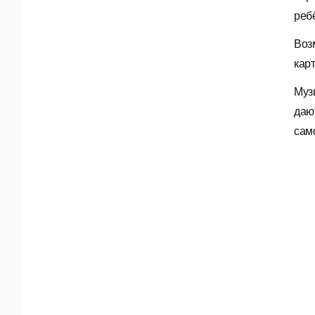
реб
Воз
кар
Муз
даю
сам