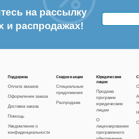
тесь на рассылку
х и распродажах!
Поддержка
Скидки и акции
Юридическим
С
лицам
Оплата заказов
Специальные
О
Продажа
предложения
Оформление заказа
А
программ
Распродажа
т
юридическим
Доставка заказа
лицам
Н
Помощь
О
О
Уведомление о
лицензировании
конфиденциальности
программного
обеспечения