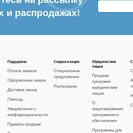
х и распродажах!
Поддержка
Скидки и акции
Юридическим
С
лицам
Оплата заказов
Специальные
О
Продажа
предложения
Оформление заказа
А
программ
Распродажа
т
юридическим
Доставка заказа
лицам
Н
Помощь
О
О
Уведомление о
лицензировании
конфиденциальности
программного
обеспечения
Правила продажи
Программы для