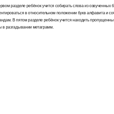
ервом разделе ребёнок учится собирать слова из озвученных б
ентироваться в относительном положении букв алфавита и с
андам. В пятом разделе ребёнок учится находить пропущенные
ы в разгадывании метаграмм.