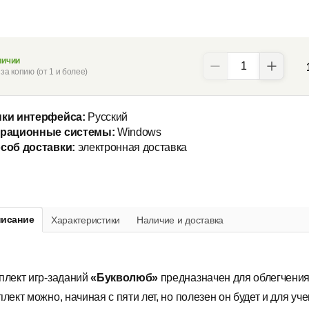
личии
за копию (от 1 и более)
ки интерфейса:
Русский
рационные системы:
Windows
соб доставки:
электронная доставка
исание
Характеристики
Наличие и доставка
плект игр-заданий
«Букволюб»
предназначен для облегчения
плект можно, начиная с пяти лет, но полезен он будет и для у