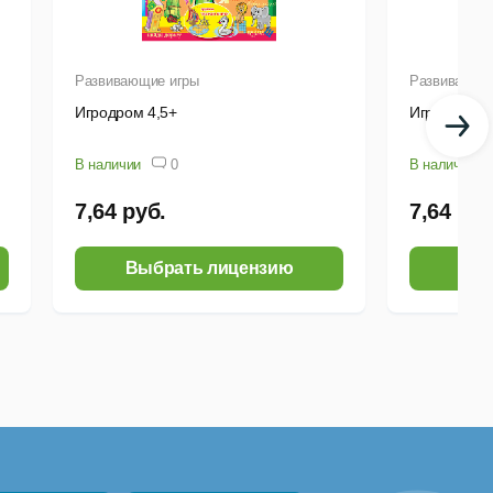
Развивающие игры
Развивающи
Игродром 4,5+
Игродром 4
В наличии
0
В наличии
7,64 руб.
7,64 руб
Выбрать лицензию
Выб