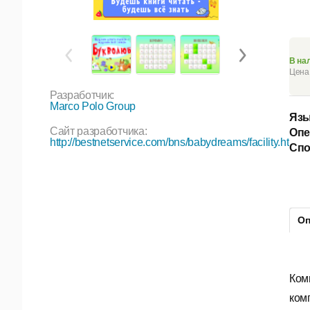
В на
Цена 
Разработчик:
Marco Polo Group
Язы
Сайт разработчика:
Опе
http://bestnetservice.com/bns/babydreams/facility.htm
Спо
Оп
Ком
ком