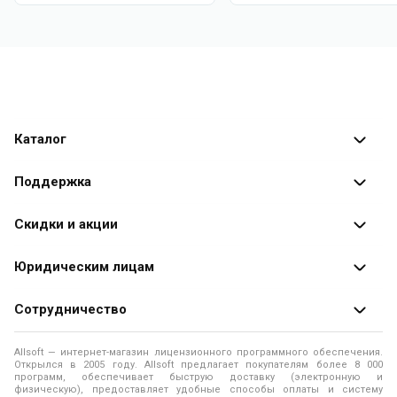
Каталог
Каталог программ
Поддержка
Разработчики
Оплата заказов
Скидки и акции
Оформление заказа
Специальные
предложения
Юридическим лицам
Доставка заказа
Распродажа
Продажа программ юридическим лицам
Сотрудничество
Помощь
О лицензировании программного обеспечения
Уведомление о конфиденциальности
О магазине
Allsoft — интернет-магазин лицензионного программного обеспечения.
Программы для компьютера
Открылся в 2005 году. Allsoft предлагает покупателям более 8 000
Правила продажи
Адреса и телефоны
программ, обеспечивает быструю доставку (электронную и
физическую), предоставляет удобные способы оплаты и систему
Контакты