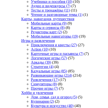
Учебники и пособия
(10)
(10)
Аудио и видеокурсы
(7)
(7)
Тесты и тренажёры
(11)
(11)
Чтение и разговорные темы
(1)
(1)
Карты, навигация, путешествия
Мобильные карты
(9)
(9)
Карты и сервисы
(8)
(8)
Редакторы карт
(2)
(2)
Мобильные навигаторы
(19)
(19)
Игры и развлечения
Приключения и квесты
(27)
(27)
Action
(10)
(10)
Карточные игры и пасьянсы
(7)
(7)
Логические игры
(57)
(57)
Аркады
(39)
(39)
Стратегии
(4)
(4)
Казуальные игры
(85)
(85)
Развивающие игры
(214)
(214)
Развлечения
(17)
(17)
Симуляторы
(8)
(8)
Прочие игры
(7)
(7)
Хобби и увлечения
Дом, семья, сад и огород
(5)
(5)
Кулинария
(2)
(2)
Культура и искусство
(40)
(40)