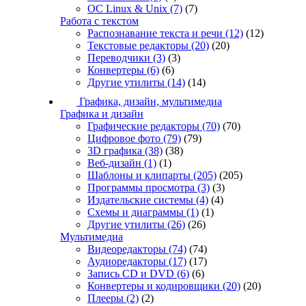
ОС Linux & Unix
(7)
(7)
Работа с текстом
Распознавание текста и речи
(12)
(12)
Текстовые редакторы
(20)
(20)
Переводчики
(3)
(3)
Конвертеры
(6)
(6)
Другие утилиты
(14)
(14)
Графика, дизайн, мультимедиа
Графика и дизайн
Графические редакторы
(70)
(70)
Цифровое фото
(79)
(79)
3D графика
(38)
(38)
Веб-дизайн
(1)
(1)
Шаблоны и клипарты
(205)
(205)
Программы просмотра
(3)
(3)
Издательские системы
(4)
(4)
Схемы и диаграммы
(1)
(1)
Другие утилиты
(26)
(26)
Мультимедиа
Видеоредакторы
(74)
(74)
Аудиоредакторы
(17)
(17)
Запись CD и DVD
(6)
(6)
Конвертеры и кодировщики
(20)
(20)
Плееры
(2)
(2)