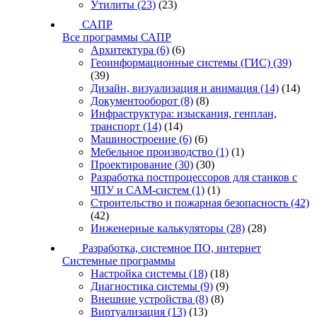
Утилиты
(23)
(23)
САПР
Все программы САПР
Архитектура
(6)
(6)
Геоинформационные системы (ГИС)
(39)
(39)
Дизайн, визуализация и анимация
(14)
(14)
Документооборот
(8)
(8)
Инфраструктура: изыскания, генплан,
транспорт
(14)
(14)
Машиностроение
(6)
(6)
Мебельное производство
(1)
(1)
Проектирование
(30)
(30)
Разработка постпроцессоров для станков с
ЧПУ и CAM-систем
(1)
(1)
Строительство и пожарная безопасность
(42)
(42)
Инженерные калькуляторы
(28)
(28)
Разработка, системное ПО, интернет
Системные программы
Настройка системы
(18)
(18)
Диагностика системы
(9)
(9)
Внешние устройства
(8)
(8)
Виртуализация
(13)
(13)