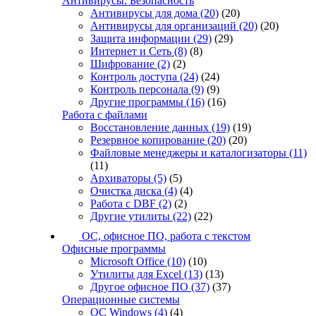
Антивирусы. Безопасность
Антивирусы для дома
(20)
(20)
Антивирусы для организаций
(20)
(20)
Защита информации
(29)
(29)
Интернет и Сеть
(8)
(8)
Шифрование
(2)
(2)
Контроль доступа
(24)
(24)
Контроль персонала
(9)
(9)
Другие программы
(16)
(16)
Работа с файлами
Восстановление данных
(19)
(19)
Резервное копирование
(20)
(20)
Файловые менеджеры и каталогизаторы
(11)
(11)
Архиваторы
(5)
(5)
Очистка диска
(4)
(4)
Работа с DBF
(2)
(2)
Другие утилиты
(22)
(22)
ОС, офисное ПО, работа с текстом
Офисные программы
Microsoft Office
(10)
(10)
Утилиты для Excel
(13)
(13)
Другое офисное ПО
(37)
(37)
Операционные системы
ОС Windows
(4)
(4)