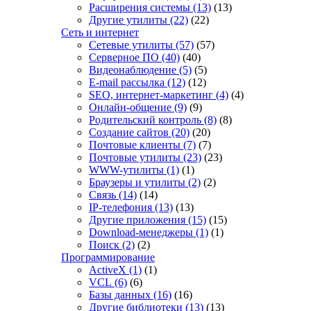
Расширения системы
(13)
(13)
Другие утилиты
(22)
(22)
Сеть и интернет
Сетевые утилиты
(57)
(57)
Серверное ПО
(40)
(40)
Видеонаблюдение
(5)
(5)
E-mail рассылка
(12)
(12)
SEO, интернет-маркетинг
(4)
(4)
Онлайн-общение
(9)
(9)
Родительский контроль
(8)
(8)
Создание сайтов
(20)
(20)
Почтовые клиенты
(7)
(7)
Почтовые утилиты
(23)
(23)
WWW-утилиты
(1)
(1)
Браузеры и утилиты
(2)
(2)
Связь
(14)
(14)
IP-телефония
(13)
(13)
Другие приложения
(15)
(15)
Download-менеджеры
(1)
(1)
Поиск
(2)
(2)
Программирование
ActiveX
(1)
(1)
VCL
(6)
(6)
Базы данных
(16)
(16)
Другие библиотеки
(13)
(13)