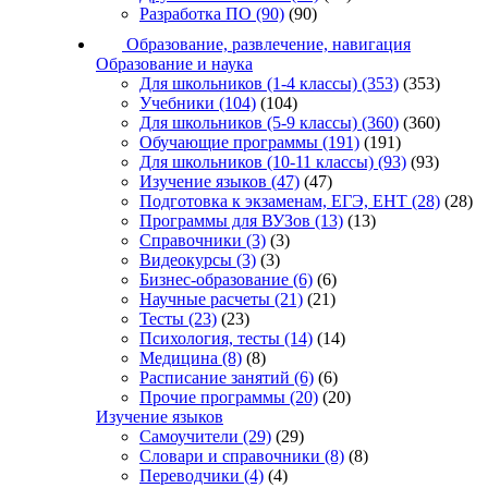
Разработка ПО
(90)
(90)
Образование, развлечение, навигация
Образование и наука
Для школьников (1-4 классы)
(353)
(353)
Учебники
(104)
(104)
Для школьников (5-9 классы)
(360)
(360)
Обучающие программы
(191)
(191)
Для школьников (10-11 классы)
(93)
(93)
Изучение языков
(47)
(47)
Подготовка к экзаменам, ЕГЭ, ЕНТ
(28)
(28)
Программы для ВУЗов
(13)
(13)
Справочники
(3)
(3)
Видеокурсы
(3)
(3)
Бизнес-образование
(6)
(6)
Научные расчеты
(21)
(21)
Тесты
(23)
(23)
Психология, тесты
(14)
(14)
Медицина
(8)
(8)
Расписание занятий
(6)
(6)
Прочие программы
(20)
(20)
Изучение языков
Самоучители
(29)
(29)
Словари и справочники
(8)
(8)
Переводчики
(4)
(4)