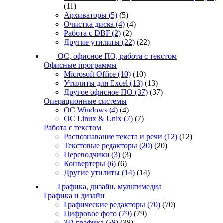
(11)
Архиваторы
(5)
(5)
Очистка диска
(4)
(4)
Работа с DBF
(2)
(2)
Другие утилиты
(22)
(22)
ОС, офисное ПО, работа с текстом
Офисные программы
Microsoft Office
(10)
(10)
Утилиты для Excel
(13)
(13)
Другое офисное ПО
(37)
(37)
Операционные системы
ОС Windows
(4)
(4)
ОС Linux & Unix
(7)
(7)
Работа с текстом
Распознавание текста и речи
(12)
(12)
Текстовые редакторы
(20)
(20)
Переводчики
(3)
(3)
Конвертеры
(6)
(6)
Другие утилиты
(14)
(14)
Графика, дизайн, мультимедиа
Графика и дизайн
Графические редакторы
(70)
(70)
Цифровое фото
(79)
(79)
3D графика
(38)
(38)