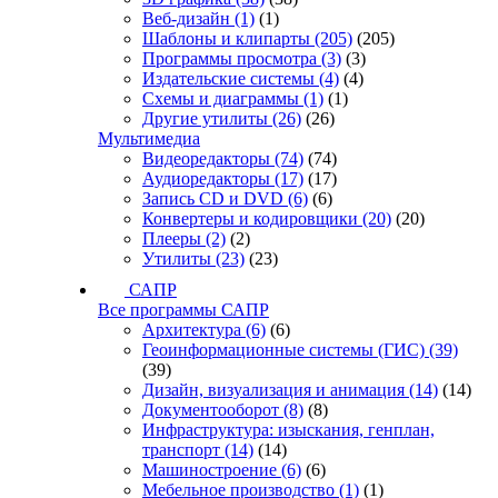
Веб-дизайн
(1)
(1)
Шаблоны и клипарты
(205)
(205)
Программы просмотра
(3)
(3)
Издательские системы
(4)
(4)
Схемы и диаграммы
(1)
(1)
Другие утилиты
(26)
(26)
Мультимедиа
Видеоредакторы
(74)
(74)
Аудиоредакторы
(17)
(17)
Запись CD и DVD
(6)
(6)
Конвертеры и кодировщики
(20)
(20)
Плееры
(2)
(2)
Утилиты
(23)
(23)
САПР
Все программы САПР
Архитектура
(6)
(6)
Геоинформационные системы (ГИС)
(39)
(39)
Дизайн, визуализация и анимация
(14)
(14)
Документооборот
(8)
(8)
Инфраструктура: изыскания, генплан,
транспорт
(14)
(14)
Машиностроение
(6)
(6)
Мебельное производство
(1)
(1)