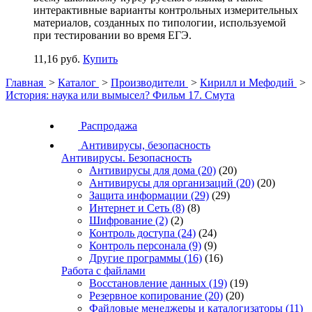
интерактивные варианты контрольных измерительных
материалов, созданных по типологии, используемой
при тестировании во время ЕГЭ.
11,16 руб.
Купить
Главная
>
Каталог
>
Производители
>
Кирилл и Мефодий
>
История: наука или вымысел? Фильм 17. Смута
Распродажа
Антивирусы, безопасность
Антивирусы. Безопасность
Антивирусы для дома
(20)
(20)
Антивирусы для организаций
(20)
(20)
Защита информации
(29)
(29)
Интернет и Сеть
(8)
(8)
Шифрование
(2)
(2)
Контроль доступа
(24)
(24)
Контроль персонала
(9)
(9)
Другие программы
(16)
(16)
Работа с файлами
Восстановление данных
(19)
(19)
Резервное копирование
(20)
(20)
Файловые менеджеры и каталогизаторы
(11)