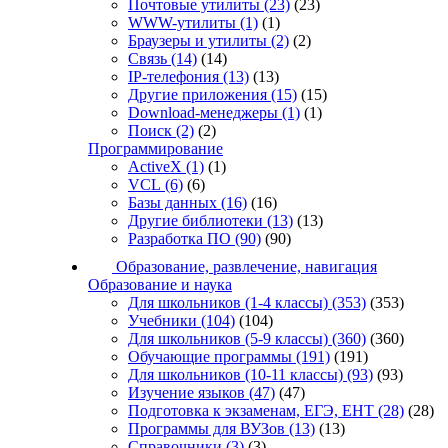
Почтовые утилиты
(23)
(23)
WWW-утилиты
(1)
(1)
Браузеры и утилиты
(2)
(2)
Связь
(14)
(14)
IP-телефония
(13)
(13)
Другие приложения
(15)
(15)
Download-менеджеры
(1)
(1)
Поиск
(2)
(2)
Программирование
ActiveX
(1)
(1)
VCL
(6)
(6)
Базы данных
(16)
(16)
Другие библиотеки
(13)
(13)
Разработка ПО
(90)
(90)
Образование, развлечение, навигация
Образование и наука
Для школьников (1-4 классы)
(353)
(353)
Учебники
(104)
(104)
Для школьников (5-9 классы)
(360)
(360)
Обучающие программы
(191)
(191)
Для школьников (10-11 классы)
(93)
(93)
Изучение языков
(47)
(47)
Подготовка к экзаменам, ЕГЭ, ЕНТ
(28)
(28)
Программы для ВУЗов
(13)
(13)
Справочники
(3)
(3)