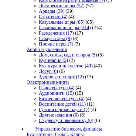
Карточные игры и пасьянсы
(7)
(7)
Логические игры
(57)
(57)
Аркады
(39)
(39)
Стратегии
(4)
(4)
Казуальные игры
(85)
(85)
Развивающие игры
(214)
(214)
Развлечения
(17)
(17)
Симуляторы
(8)
(8)
Прочие игры
(7)
(7)
Хобби и увлечения
Дом, семья, сад и огород
(5)
(5)
Кулинария
(2)
(2)
Культура и искусство
(40)
(40)
Досуг
(6)
(6)
Здоровье и спорт
(12)
(12)
Электронные книги
IT-литература
(4)
(4)
Аудиокниги
(15)
(15)
Бизнес-литература
(4)
(4)
Воспитание детей
(11)
(11)
Гуманитарные науки
(2)
(2)
Другие издания
(6)
(6)
Студенту и школьнику
(6)
(6)
Управление бизнесом, финансы
Бухгалтерия. Склад. Кадры