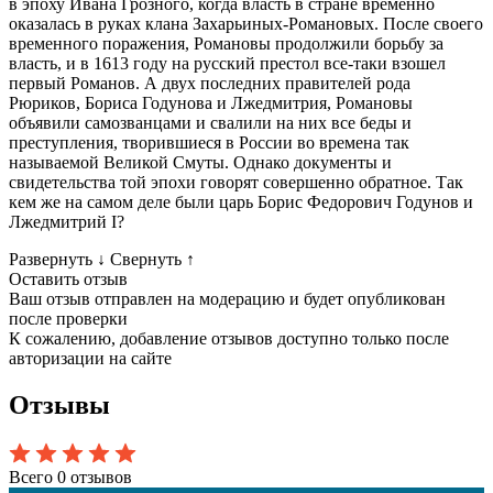
в эпоху Ивана Грозного, когда власть в стране временно
оказалась в руках клана Захарьиных-Романовых. После своего
временного поражения, Романовы продолжили борьбу за
власть, и в 1613 году на русский престол все-таки взошел
первый Романов. А двух последних правителей рода
Рюриков, Бориса Годунова и Лжедмитрия, Романовы
объявили самозванцами и свалили на них все беды и
преступления, творившиеся в России во времена так
называемой Великой Смуты. Однако документы и
свидетельства той эпохи говорят совершенно обратное. Так
кем же на самом деле были царь Борис Федорович Годунов и
Лжедмитрий I?
Развернуть
↓
Свернуть
↑
Оставить отзыв
Ваш отзыв отправлен на модерацию и будет опубликован
после проверки
К сожалению, добавление отзывов доступно только после
авторизации на сайте
Отзывы
Всего 0 отзывов