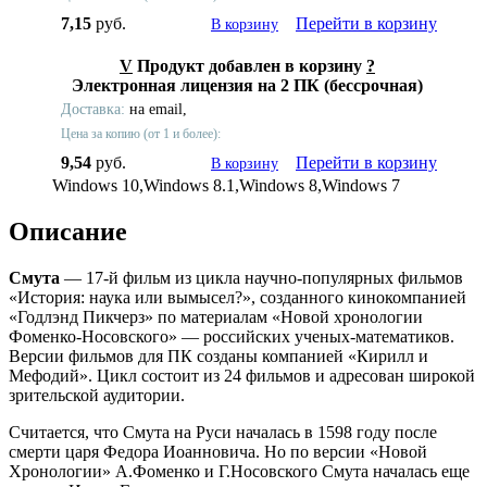
7,15
руб.
Перейти в корзину
В корзину
V
Продукт добавлен в корзину
?
Электронная лицензия на 2 ПК (бессрочная)
Доставка:
на email,
Цена за копию (от 1 и более):
9,54
руб.
Перейти в корзину
В корзину
Windows 10,Windows 8.1,Windows 8,Windows 7
Описание
Смута
— 17-й фильм из цикла научно-популярных фильмов
«История: наука или вымысел?», созданного кинокомпанией
«Годлэнд Пикчерз» по материалам «Новой хронологии
Фоменко-Носовского» — российских ученых-математиков.
Версии фильмов для ПК созданы компанией «Кирилл и
Мефодий». Цикл состоит из 24 фильмов и адресован широкой
зрительской аудитории.
Считается, что Смута на Руси началась в 1598 году после
смерти царя Федора Иоанновича. Но по версии «Новой
Хронологии» А.Фоменко и Г.Носовского Смута началась еще