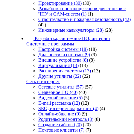
Проектирование
(30)
(30)
Разработка постпроцессоров для станков с
ЧПУ и CAM-систем
(1)
(1)
Строительство и пожарная безопасность
(42)
(42)
Инженерные калькуляторы
(28)
(28)
Разработка, системное ПО, интернет
Системные программы
Настройка системы
(18)
(18)
Диагностика системы
(9)
(9)
Внешние устройства
(8)
(8)
Виртуализация
(13)
(13)
Расширения системы
(13)
(13)
Другие утилиты
(22)
(22)
Сеть и интернет
Сетевые утилиты
(57)
(57)
Серверное ПО
(40)
(40)
Видеонаблюдение
(5)
(5)
E-mail рассылка
(12)
(12)
SEO, интернет-маркетинг
(4)
(4)
Онлайн-общение
(9)
(9)
Родительский контроль
(8)
(8)
Создание сайтов
(20)
(20)
Почтовые клиенты
(7)
(7)