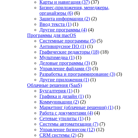
Карты и навигация
(37)
(37)
Бизнес-приложения, менеджеры,
органайзеры
(6)
(6)
Защита информации
(2)
(2)
Ввод текста
(1)
(1)
Другие программы
(4)
(4)
Программы для macOS
Системные программы
(5)
(5)
Антивирусное ПО
(1)
(1)
Графические редакторы
(18)
(18)
Мультимедиа
(1)
(1)
Деловые программы
(3)
(3)
Управление файлами
(3)
(3)
Разработка и программирование
(3)
(3)
Другие приложения
(1)
(1)
Облачные решения (SaaS)
Бухгалтерия
(1)
(1)
Графика и дизайн
(1)
(1)
Коммуникации
(2)
(2)
Маркетинг (облачные решения)
(1)
(1)
Работа с документами
(4)
(4)
Сетевые утилиты
(1)
(1)
Системы автоматизации
(7)
(7)
Управление бизнесом
(12)
(12)
CRM системы
(2)
(2)