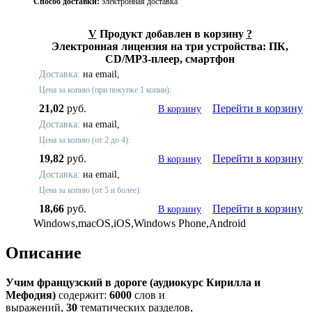
Способ доставки:
электронная доставка
V
Продукт добавлен в корзину
?
Электронная лицензия на три устройства: ПК,
CD/MP3-плеер, смартфон
Доставка:
на email,
Цена за копию (при покупке 1 копии):
21,02
руб.
Перейти в корзину
В корзину
Доставка:
на email,
Цена за копию (от 2 до 4):
19,82
руб.
Перейти в корзину
В корзину
Доставка:
на email,
Цена за копию (от 5 и более):
18,66
руб.
Перейти в корзину
В корзину
Windows,macOS,iOS,Windows Phone,Android
Описание
Учим французский в дороге (аудиокурс Кирилла и
Мефодия)
содержит:
6000
слов и
выражений,
30
тематических разделов,