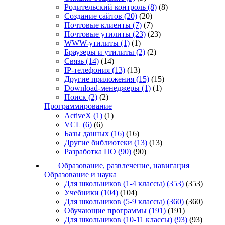
Родительский контроль
(8)
(8)
Создание сайтов
(20)
(20)
Почтовые клиенты
(7)
(7)
Почтовые утилиты
(23)
(23)
WWW-утилиты
(1)
(1)
Браузеры и утилиты
(2)
(2)
Связь
(14)
(14)
IP-телефония
(13)
(13)
Другие приложения
(15)
(15)
Download-менеджеры
(1)
(1)
Поиск
(2)
(2)
Программирование
ActiveX
(1)
(1)
VCL
(6)
(6)
Базы данных
(16)
(16)
Другие библиотеки
(13)
(13)
Разработка ПО
(90)
(90)
Образование, развлечение, навигация
Образование и наука
Для школьников (1-4 классы)
(353)
(353)
Учебники
(104)
(104)
Для школьников (5-9 классы)
(360)
(360)
Обучающие программы
(191)
(191)
Для школьников (10-11 классы)
(93)
(93)