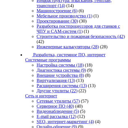
Инфраструктура: изыскания, генплан,
транспорт
(14)
(14)
Машиностроение
(6)
(6)
Мебельное производство
(1)
(1)
Проектирование
(30)
(30)
Разработка постпроцессоров для станков с
ЧПУ и CAM-систем
(1)
(1)
Строительство и пожарная безопасность
(42)
(42)
Инженерные калькуляторы
(28)
(28)
Разработка, системное ПО, интернет
Системные программы
Настройка системы
(18)
(18)
Диагностика системы
(9)
(9)
Внешние устройства
(8)
(8)
Виртуализация
(13)
(13)
Расширения системы
(13)
(13)
Другие утилиты
(22)
(22)
Сеть и интернет
Сетевые утилиты
(57)
(57)
Серверное ПО
(40)
(40)
Видеонаблюдение
(5)
(5)
E-mail рассылка
(12)
(12)
SEO, интернет-маркетинг
(4)
(4)
Онлайн-общение
(9)
(9)