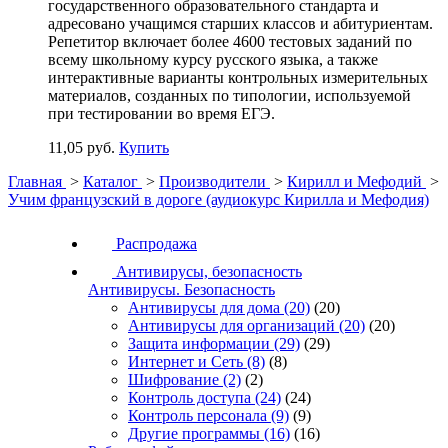
государственного образовательного стандарта и
адресовано учащимся старших классов и абитуриентам.
Репетитор включает более 4600 тестовых заданий по
всему школьному курсу русского языка, а также
интерактивные варианты контрольных измерительных
материалов, созданных по типологии, используемой
при тестировании во время ЕГЭ.
11,05 руб.
Купить
Главная
>
Каталог
>
Производители
>
Кирилл и Мефодий
>
Учим французский в дороге (аудиокурс Кирилла и Мефодия)
Распродажа
Антивирусы, безопасность
Антивирусы. Безопасность
Антивирусы для дома
(20)
(20)
Антивирусы для организаций
(20)
(20)
Защита информации
(29)
(29)
Интернет и Сеть
(8)
(8)
Шифрование
(2)
(2)
Контроль доступа
(24)
(24)
Контроль персонала
(9)
(9)
Другие программы
(16)
(16)