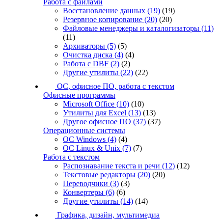
Работа с файлами
Восстановление данных
(19)
(19)
Резервное копирование
(20)
(20)
Файловые менеджеры и каталогизаторы
(11)
(11)
Архиваторы
(5)
(5)
Очистка диска
(4)
(4)
Работа с DBF
(2)
(2)
Другие утилиты
(22)
(22)
ОС, офисное ПО, работа с текстом
Офисные программы
Microsoft Office
(10)
(10)
Утилиты для Excel
(13)
(13)
Другое офисное ПО
(37)
(37)
Операционные системы
ОС Windows
(4)
(4)
ОС Linux & Unix
(7)
(7)
Работа с текстом
Распознавание текста и речи
(12)
(12)
Текстовые редакторы
(20)
(20)
Переводчики
(3)
(3)
Конвертеры
(6)
(6)
Другие утилиты
(14)
(14)
Графика, дизайн, мультимедиа