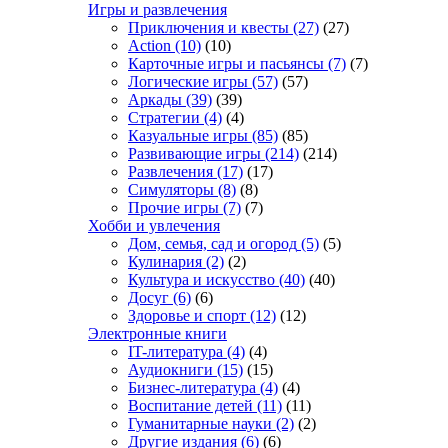
Игры и развлечения
Приключения и квесты
(27)
(27)
Action
(10)
(10)
Карточные игры и пасьянсы
(7)
(7)
Логические игры
(57)
(57)
Аркады
(39)
(39)
Стратегии
(4)
(4)
Казуальные игры
(85)
(85)
Развивающие игры
(214)
(214)
Развлечения
(17)
(17)
Симуляторы
(8)
(8)
Прочие игры
(7)
(7)
Хобби и увлечения
Дом, семья, сад и огород
(5)
(5)
Кулинария
(2)
(2)
Культура и искусство
(40)
(40)
Досуг
(6)
(6)
Здоровье и спорт
(12)
(12)
Электронные книги
IT-литература
(4)
(4)
Аудиокниги
(15)
(15)
Бизнес-литература
(4)
(4)
Воспитание детей
(11)
(11)
Гуманитарные науки
(2)
(2)
Другие издания
(6)
(6)