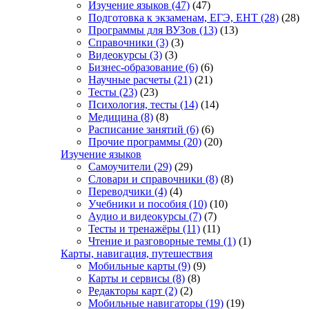
Изучение языков
(47)
(47)
Подготовка к экзаменам, ЕГЭ, ЕНТ
(28)
(28)
Программы для ВУЗов
(13)
(13)
Справочники
(3)
(3)
Видеокурсы
(3)
(3)
Бизнес-образование
(6)
(6)
Научные расчеты
(21)
(21)
Тесты
(23)
(23)
Психология, тесты
(14)
(14)
Медицина
(8)
(8)
Расписание занятий
(6)
(6)
Прочие программы
(20)
(20)
Изучение языков
Самоучители
(29)
(29)
Словари и справочники
(8)
(8)
Переводчики
(4)
(4)
Учебники и пособия
(10)
(10)
Аудио и видеокурсы
(7)
(7)
Тесты и тренажёры
(11)
(11)
Чтение и разговорные темы
(1)
(1)
Карты, навигация, путешествия
Мобильные карты
(9)
(9)
Карты и сервисы
(8)
(8)
Редакторы карт
(2)
(2)
Мобильные навигаторы
(19)
(19)