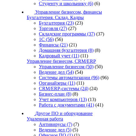
Студенту и школьнику
(6)
(6)
Управление бизнесом, финансы
Бухгалтерия. Склад. Кадры
Бухгалтерия
(23)
(23)
Торговля
(27)
(27)
Складские программы
(37)
(37)
1С
(56)
(56)
Финансы
(21)
(21)
Домашняя бухгалтерия
(8)
(8)
Кадровый учет
(11)
(11)
Управление бизнесом, CRM/ERP
Управление бизнесом
(50)
(50)
Ведение дел
(54)
(54)
Системы автоматизации
(96)
(96)
Органайзеры
(11)
(11)
CRM/ERP-системы
(24)
(24)
Бизнес-план
(8)
(8)
Учет компьютеров
(13)
(13)
Работа с документами
(41)
(41)
Другое ПО и оборудование
Удаленная работа
Антивирусы
(7)
(7)
Ведение дел
(5)
(5)
Офисное ПО
(1)
(1)