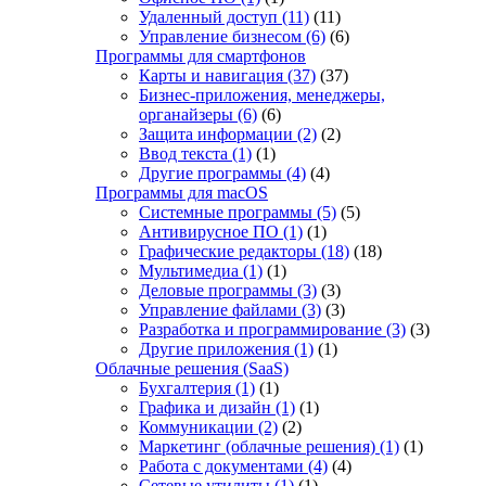
Удаленный доступ
(11)
(11)
Управление бизнесом
(6)
(6)
Программы для смартфонов
Карты и навигация
(37)
(37)
Бизнес-приложения, менеджеры,
органайзеры
(6)
(6)
Защита информации
(2)
(2)
Ввод текста
(1)
(1)
Другие программы
(4)
(4)
Программы для macOS
Системные программы
(5)
(5)
Антивирусное ПО
(1)
(1)
Графические редакторы
(18)
(18)
Мультимедиа
(1)
(1)
Деловые программы
(3)
(3)
Управление файлами
(3)
(3)
Разработка и программирование
(3)
(3)
Другие приложения
(1)
(1)
Облачные решения (SaaS)
Бухгалтерия
(1)
(1)
Графика и дизайн
(1)
(1)
Коммуникации
(2)
(2)
Маркетинг (облачные решения)
(1)
(1)
Работа с документами
(4)
(4)
Сетевые утилиты
(1)
(1)