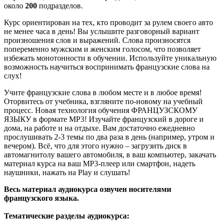
около
200
подразделов.
Курс ориентирован на тех, кто проводит за рулем своего авто
не менее часа в день! Вы услышите разговорный вариант
произношения слов и выражений. Слова произносятся
попеременно мужским и женским голосом, что позволяет
избежать монотонности в обучении. Используйте уникальную
возможность научиться воспринимать французские слова на
слух!
Учите французские слова в любом месте и в любое время!
Оторвитесь от учебника, взгляните по-новому на учебный
процесс. Новая технология обучения ФРАНЦУЗСКОМУ
ЯЗЫКУ в формате МР3! Изучайте французский в дороге и
дома, на работе и на отдыхе. Вам достаточно ежедневно
прослушивать 2-3 темы по два раза в день (например, утром и
вечером). Всё, что для этого нужно – загрузить диск в
автомагнитолу вашего автомобиля, в ваш компьютер, закачать
материал курса на ваш MP3-плеер или смартфон, надеть
наушники, нажать на Play и слушать!
Весь материал аудиокурса озвучен носителями
французского языка.
Тематические разделы аудиокурса: