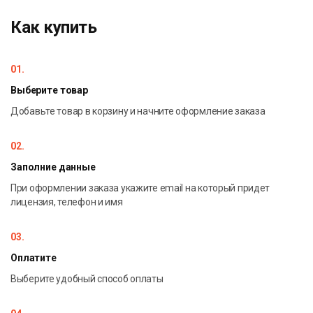
Торговля
Управление снабжением, запасами, догов
обеспечения производства.
Как купить
Производство
Центральная подсистема — планирование,
01.
управление производственным процессом
Выберите товар
Добавьте товар в корзину и начните оформление заказа
Основные функциональные возможности
системы управления производством
02.
Управление подготовкой производства
Заполние данные
Система обеспечивает планирование и контроль этапов
При оформлении заказа укажите email на который придет
подготовки к выпуску продукции:
лицензия, телефон и имя
формирование конструкторских спецификаций;
03.
создание технологических карт;
определение состава материалов, трудозатрат и
Оплатите
оборудования;
Выберите удобный способ оплаты
согласование технологической документации.