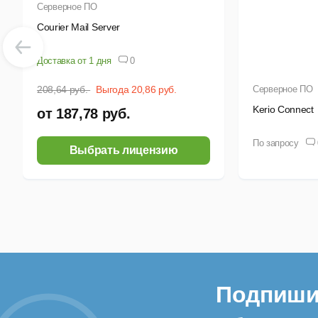
Серверное ПО
в
Courier Mail Server
у
Доставка от 1 дня
0
208,64 руб.
Выгода 20,86 руб.
Серверное ПО
Все
Kerio Connect
от 187,78 руб.
3. 
По запросу
Сис
Выбрать лицензию
ф
у
о
Р
Подпиши
и