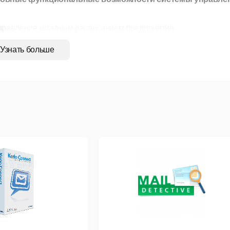
Управление штатным расписанием предприятия
уль
Персонал
обеспечивает централизованное ведение штат
Узнать больше
пределения структуры подразделений и должностей;
азначения окладов и надбавок;
чёта ставок;
тное расписание интегрируется с финансовыми и расчётными
да и контролировать численность персонала.
Учёт кадров предприятия
ровый учёт в
Рули24 Персонал
охватывает полный жизненный
риём на работу, переводы, отпуска, командировки;