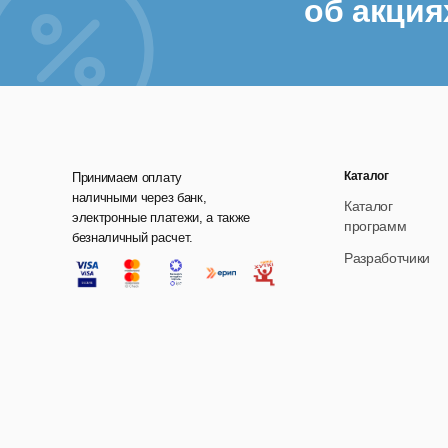
об акция
4. У
Мод
ф
и
Каталог
Принимаем оплату
у
наличными через банк,
Каталог
электронные платежи, а также
программ
ф
безналичный расчет.
Разработчики
Эти
5. 
Сис
п