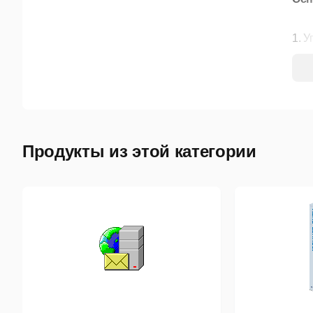
1. 
Мод
о
н
Продукты из этой категории
у
Шта
тру
2. 
Кад
п