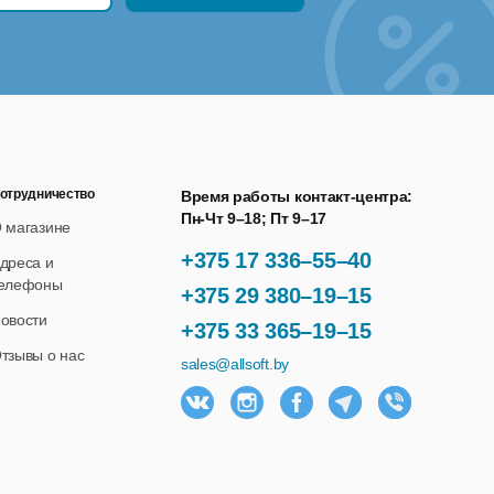
отрудничество
Время работы контакт-центра:
Пн-Чт 9–18; Пт 9–17
 магазине
+375 17 336–55–40
дреса и
елефоны
+375 29 380–19–15
платы и формировании отчётности по труду.
овости
+375 33 365–19–15
тзывы о нас
sales@allsoft.by