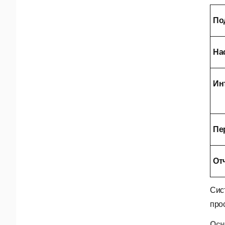
По
На
Ин
Пе
От
Сис
про
Осн