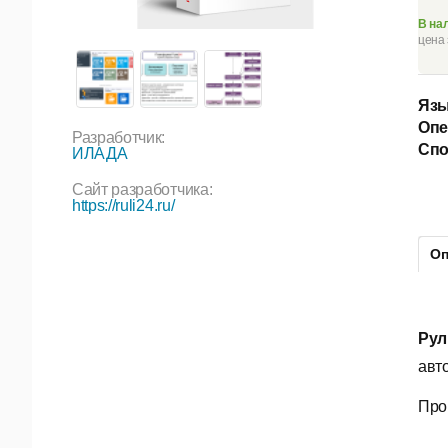
В на
цена 
Язы
Опе
Разработчик:
Спо
ИЛАДА
Сайт разработчика:
https://ruli24.ru/
Оп
Рул
авт
Про