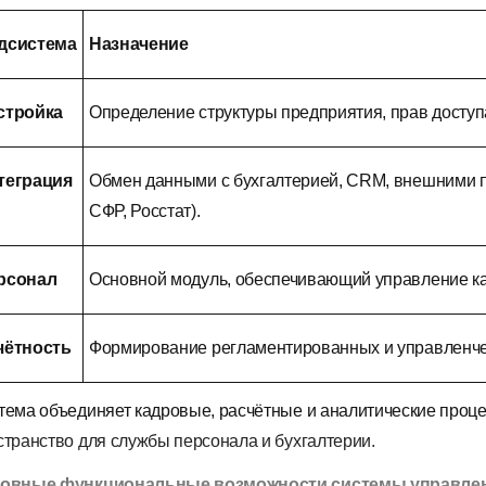
дсистема
Назначение
стройка
Определение структуры предприятия, прав доступа
теграция
Обмен данными с бухгалтерией, CRM, внешними 
СФР, Росстат).
рсонал
Основной модуль, обеспечивающий управление ка
чётность
Формирование регламентированных и управленчес
тема объединяет кадровые, расчётные и аналитические проц
странство для службы персонала и бухгалтерии.
овные функциональные возможности системы управле