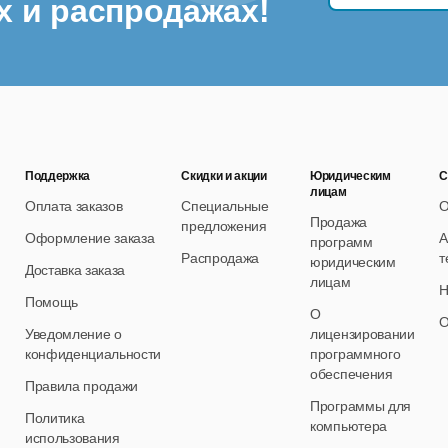
х и распродажах!
чёт явок сотрудников
уль учёта рабочего времени позволяет:
иксировать явки, опоздания, переработки и отсутствие;
спользовать гибкие графики сменности;
Поддержка
Скидки и акции
Юридическим
С
читывать рабочие часы, ночные смены и сверхурочные;
лицам
Оплата заказов
Специальные
О
Продажа
ормировать табели учёта рабочего времени.
предложения
Оформление заказа
А
программ
Распродажа
т
юридическим
Доставка заказа
лицам
 данные автоматически используются при расчёте заработной 
Н
Помощь
О
О
Расчёт повременной и сдельной зарплаты
Уведомление о
лицензировании
конфиденциальности
программного
тема поддерживает различные схемы оплаты труда:
обеспечения
Правила продажи
Программы для
овременная, сдельная, премиальная, комбинированная;
Политика
компьютера
использования