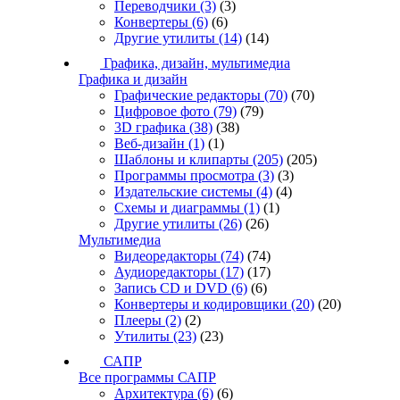
Переводчики
(3)
(3)
Конвертеры
(6)
(6)
Другие утилиты
(14)
(14)
Графика, дизайн, мультимедиа
Графика и дизайн
Графические редакторы
(70)
(70)
Цифровое фото
(79)
(79)
3D графика
(38)
(38)
Веб-дизайн
(1)
(1)
Шаблоны и клипарты
(205)
(205)
Программы просмотра
(3)
(3)
Издательские системы
(4)
(4)
Схемы и диаграммы
(1)
(1)
Другие утилиты
(26)
(26)
Мультимедиа
Видеоредакторы
(74)
(74)
Аудиоредакторы
(17)
(17)
Запись CD и DVD
(6)
(6)
Конвертеры и кодировщики
(20)
(20)
Плееры
(2)
(2)
Утилиты
(23)
(23)
САПР
Все программы САПР
Архитектура
(6)
(6)