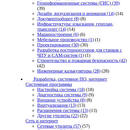
Геоинформационные системы (ГИС)
(39)
(39)
Дизайн, визуализация и анимация
(14)
(14)
Документооборот
(8)
(8)
Инфраструктура: изыскания, генплан,
транспорт
(14)
(14)
Машиностроение
(6)
(6)
Мебельное производство
(1)
(1)
Проектирование
(30)
(30)
Разработка постпроцессоров для станков с
ЧПУ и CAM-систем
(1)
(1)
Строительство и пожарная безопасность
(42)
(42)
Инженерные калькуляторы
(28)
(28)
Разработка, системное ПО, интернет
Системные программы
Настройка системы
(18)
(18)
Диагностика системы
(9)
(9)
Внешние устройства
(8)
(8)
Виртуализация
(13)
(13)
Расширения системы
(13)
(13)
Другие утилиты
(22)
(22)
Сеть и интернет
Сетевые утилиты
(57)
(57)