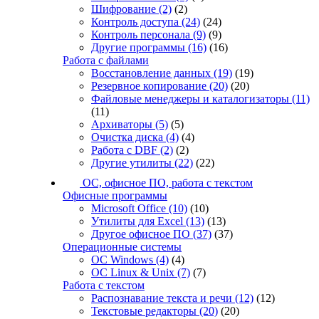
Шифрование
(2)
(2)
Контроль доступа
(24)
(24)
Контроль персонала
(9)
(9)
Другие программы
(16)
(16)
Работа с файлами
Восстановление данных
(19)
(19)
Резервное копирование
(20)
(20)
Файловые менеджеры и каталогизаторы
(11)
(11)
Архиваторы
(5)
(5)
Очистка диска
(4)
(4)
Работа с DBF
(2)
(2)
Другие утилиты
(22)
(22)
ОС, офисное ПО, работа с текстом
Офисные программы
Microsoft Office
(10)
(10)
Утилиты для Excel
(13)
(13)
Другое офисное ПО
(37)
(37)
Операционные системы
ОС Windows
(4)
(4)
ОС Linux & Unix
(7)
(7)
Работа с текстом
Распознавание текста и речи
(12)
(12)
Текстовые редакторы
(20)
(20)