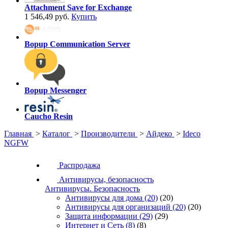
Attachment Save for Exchange
1 546,49 руб.
Купить
Bopup Communication Server
Bopup Messenger
Caucho Resin
Главная
>
Каталог
>
Производители
>
Айдеко
>
Ideco
NGFW
Распродажа
Антивирусы, безопасность
Антивирусы. Безопасность
Антивирусы для дома
(20)
(20)
Антивирусы для организаций
(20)
(20)
Защита информации
(29)
(29)
Интернет и Сеть
(8)
(8)