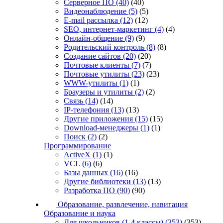
Серверное ПО
(40)
(40)
Видеонаблюдение
(5)
(5)
E-mail рассылка
(12)
(12)
SEO, интернет-маркетинг
(4)
(4)
Онлайн-общение
(9)
(9)
Родительский контроль
(8)
(8)
Создание сайтов
(20)
(20)
Почтовые клиенты
(7)
(7)
Почтовые утилиты
(23)
(23)
WWW-утилиты
(1)
(1)
Браузеры и утилиты
(2)
(2)
Связь
(14)
(14)
IP-телефония
(13)
(13)
Другие приложения
(15)
(15)
Download-менеджеры
(1)
(1)
Поиск
(2)
(2)
Программирование
ActiveX
(1)
(1)
VCL
(6)
(6)
Базы данных
(16)
(16)
Другие библиотеки
(13)
(13)
Разработка ПО
(90)
(90)
Образование, развлечение, навигация
Образование и наука
Для школьников (1-4 классы)
(353)
(353)