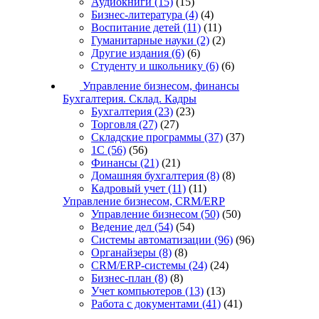
Аудиокниги
(15)
(15)
Бизнес-литература
(4)
(4)
Воспитание детей
(11)
(11)
Гуманитарные науки
(2)
(2)
Другие издания
(6)
(6)
Студенту и школьнику
(6)
(6)
Управление бизнесом, финансы
Бухгалтерия. Склад. Кадры
Бухгалтерия
(23)
(23)
Торговля
(27)
(27)
Складские программы
(37)
(37)
1С
(56)
(56)
Финансы
(21)
(21)
Домашняя бухгалтерия
(8)
(8)
Кадровый учет
(11)
(11)
Управление бизнесом, CRM/ERP
Управление бизнесом
(50)
(50)
Ведение дел
(54)
(54)
Системы автоматизации
(96)
(96)
Органайзеры
(8)
(8)
CRM/ERP-системы
(24)
(24)
Бизнес-план
(8)
(8)
Учет компьютеров
(13)
(13)
Работа с документами
(41)
(41)