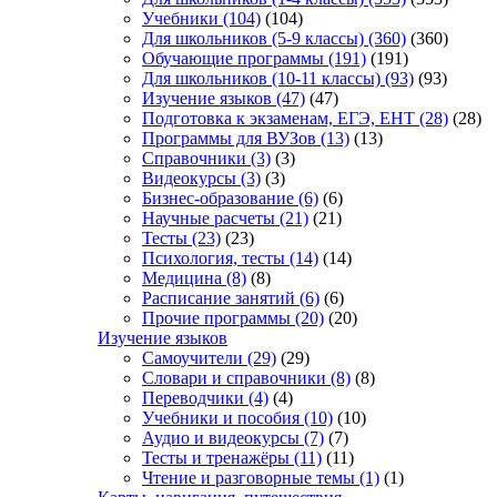
Учебники
(104)
(104)
Для школьников (5-9 классы)
(360)
(360)
Обучающие программы
(191)
(191)
Для школьников (10-11 классы)
(93)
(93)
Изучение языков
(47)
(47)
Подготовка к экзаменам, ЕГЭ, ЕНТ
(28)
(28)
Программы для ВУЗов
(13)
(13)
Справочники
(3)
(3)
Видеокурсы
(3)
(3)
Бизнес-образование
(6)
(6)
Научные расчеты
(21)
(21)
Тесты
(23)
(23)
Психология, тесты
(14)
(14)
Медицина
(8)
(8)
Расписание занятий
(6)
(6)
Прочие программы
(20)
(20)
Изучение языков
Самоучители
(29)
(29)
Словари и справочники
(8)
(8)
Переводчики
(4)
(4)
Учебники и пособия
(10)
(10)
Аудио и видеокурсы
(7)
(7)
Тесты и тренажёры
(11)
(11)
Чтение и разговорные темы
(1)
(1)