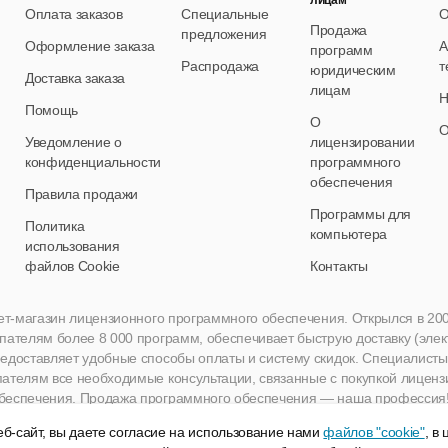
лицам
Оплата заказов
Специальные
О
Продажа
предложения
Оформление заказа
А
программ
Распродажа
т
юридическим
Доставка заказа
лицам
Н
Помощь
О
О
Уведомление о
лицензировании
конфиденциальности
программного
обеспечения
Правила продажи
Программы для
Политика
компьютера
использования
файлов Cookie
Контакты
нет-магазин лицензионного программного обеспечения. Открылся в 2005 
пателям более 8 000 программ, обеспечивает быструю доставку (эле
едоставляет удобные способы оплаты и систему скидок. Специалисты A
пателям все необходимые консультации, связанные с покупкой лиценз
беспечения. Продажа программного обеспечения — наша профессия
б-сайт, вы даете согласие на использование нами
файлов "cookie"
, в