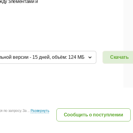
жду элементами и
льной версии - 15 дней, объём: 124 МБ
Скачать
по запросу. За ...
Развернуть
Сообщить о поступлении