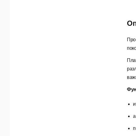
Оп
Про
пок
Пла
раз
важ
Фун
и
а
п