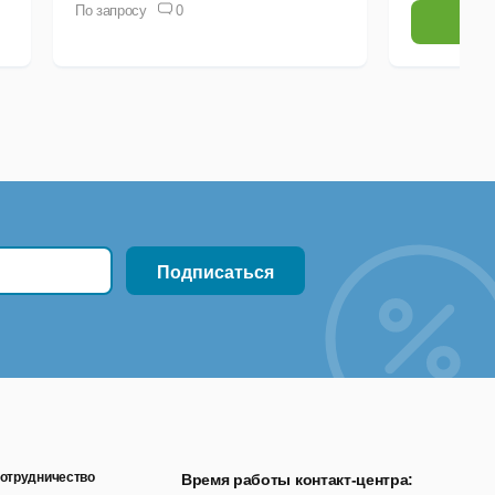
По запросу
0
Выб
отрудничество
Время работы контакт-центра: