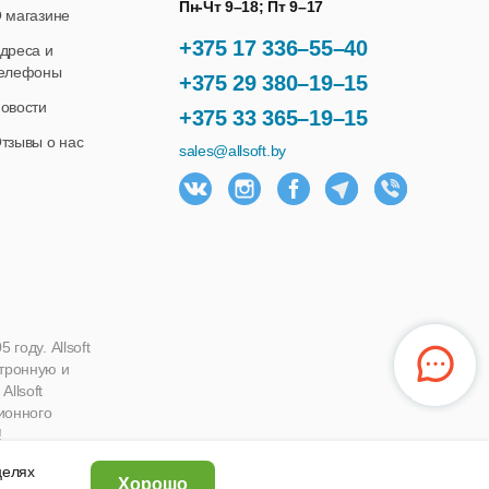
Пн-Чт 9–18; Пт 9–17
 магазине
+375 17 336–55–40
дреса и
елефоны
+375 29 380–19–15
овости
+375 33 365–19–15
тзывы о нас
sales@allsoft.by
году. Allsoft
ктронную и
llsoft
ионного
!
 целях
Хорошо