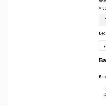
осн
мод
Бес
Ва
Sent
В
Х