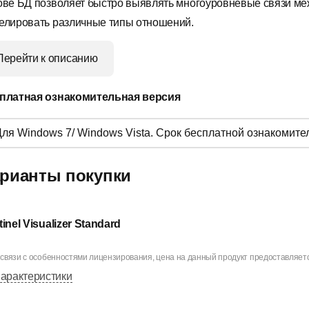
ове БД позволяет быстро выявлять многоуровневые связи ме
елировать различные типы отношений.
Перейти к описанию
платная ознакомительная версия
Для Windows 7/ Windows Vista. Срок бесплатной ознакомите
рианты покупки
inel Visualizer Standard
 связи с особенностями лицензирования, цена на данный продукт предоставляется 
арактеристики