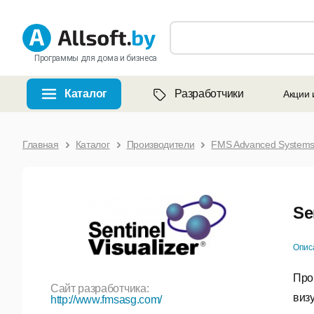
Программы для дома и бизнеса
Каталог
Разработчики
Акции 
Главная
Каталог
Производители
FMS Advanced Systems
Se
Опис
Про
Сайт разработчика:
виз
http://www.fmsasg.com/