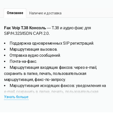
Описание
Наличие и доставка
Fax Voip T.38 Консоль
— T.38 и аудио факс для
SIP/H.323/ISDN CAPI 2.0.
Поддержка одновременных SIP регистраций.
Маршрутизация вызовов.
Отправка аудио сообщений.
Почта-на-факс.
Маршрутизация входящих факсов: через e-mail,
сохранить в папке, печать, пользовательская
маршрутизация, факс-по-запросу.
Маршрутизация исходящих факсов: уведомления на
e-mail, сохранить в папке, печать, пользовательская
Узнать больше
маршрутизация.
Fax Voip T.38 Консоль
позволяет отправлять и получать