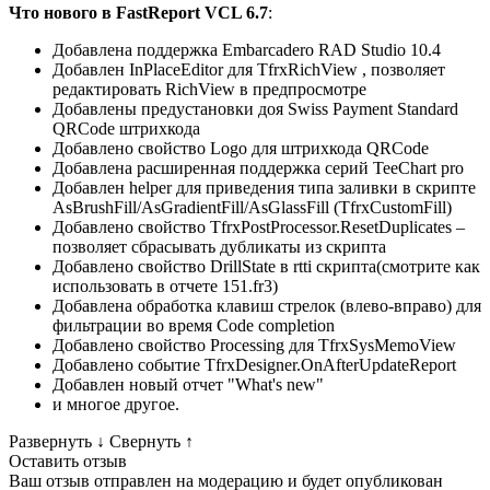
Что нового в FastReport VCL 6.7
:
Добавлена поддержка Embarcadero RAD Studio 10.4
Добавлен InPlaceEditor для TfrxRichView , позволяет
редактировать RichView в предпросмотре
Добавлены предустановки доя Swiss Payment Standard
QRCode штрихкода
Добавлено свойство Logo для штрихкода QRCode
Добавлена расширенная поддержка серий TeeChart pro
Добавлен helper для приведения типа заливки в скрипте
AsBrushFill/AsGradientFill/AsGlassFill (TfrxCustomFill)
Добавлено свойство TfrxPostProcessor.ResetDuplicates –
позволяет сбрасывать дубликаты из скрипта
Добавлено свойство DrillState в rtti скрипта(смотрите как
использовать в отчете 151.fr3)
Добавлена обработка клавиш стрелок (влево-вправо) для
фильтрации во время Code completion
Добавлено свойство Processing для TfrxSysMemoView
Добавлено событие TfrxDesigner.OnAfterUpdateReport
Добавлен новый отчет "What's new"
и многое другое.
Развернуть
↓
Свернуть
↑
Оставить отзыв
Ваш отзыв отправлен на модерацию и будет опубликован