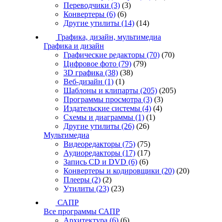
Переводчики
(3)
(3)
Конвертеры
(6)
(6)
Другие утилиты
(14)
(14)
Графика, дизайн, мультимедиа
Графика и дизайн
Графические редакторы
(70)
(70)
Цифровое фото
(79)
(79)
3D графика
(38)
(38)
Веб-дизайн
(1)
(1)
Шаблоны и клипарты
(205)
(205)
Программы просмотра
(3)
(3)
Издательские системы
(4)
(4)
Схемы и диаграммы
(1)
(1)
Другие утилиты
(26)
(26)
Мультимедиа
Видеоредакторы
(75)
(75)
Аудиоредакторы
(17)
(17)
Запись CD и DVD
(6)
(6)
Конвертеры и кодировщики
(20)
(20)
Плееры
(2)
(2)
Утилиты
(23)
(23)
САПР
Все программы САПР
Архитектура
(6)
(6)