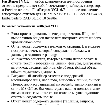
FastReport VCL
— набор компонентов для построения
отчетов, представляет собой сочетание дизайнера, генератора
и Preview отчетов.
FastReport VCL 6.7
— новое поколение
генераторов отчётов для Delphi 7-XE8 и C++Builder 2005-XE8,
Embarcadero RAD Studio 10 Seattle.
Основные возможности FastReport VCL:
Бэнд-ориентированный генератор отчетов. Широкий
выбор типов бэндов позволяет построить отчет любого
уровня сложности.
Отчет может содержать несколько страниц. Вы можете
построить отчет, который содержит и обложку, и
данные, и заднюю страницу.
Множество объектов, которые можно использовать в
отчете: текст, изображение, линии, фигуры, диаграммы,
штрихкод, сводная таблица, ole объект, richtext объект,
объект «флажок», градиент.
Визуальный дизайнер отчетов с поддержкой
масштабирования, undo/redo, выносных линий, линеек.
Полностью настраиваемый интерфейс, выполненный в
стиле MS Office. Вы можете дать вашим пользователям
возможность самостоятельно изменять существующие
отчеты и создавать новые.
Отчет может содержать данные (таблицы, запросы,