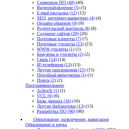
Серверное ПО
(40)
(40)
Видеонаблюдение
(5)
(5)
E-mail рассылка
(12)
(12)
SEO, интернет-маркетинг
(4)
(4)
Онлайн-общение
(9)
(9)
Родительский контроль
(8)
(8)
Создание сайтов
(20)
(20)
Почтовые клиенты
(7)
(7)
Почтовые утилиты
(23)
(23)
WWW-утилиты
(1)
(1)
Браузеры и утилиты
(2)
(2)
Связь
(14)
(14)
IP-телефония
(13)
(13)
Другие приложения
(15)
(15)
Download-менеджеры
(1)
(1)
Поиск
(2)
(2)
Программирование
ActiveX
(1)
(1)
VCL
(6)
(6)
Базы данных
(16)
(16)
Другие библиотеки
(13)
(13)
Разработка ПО
(90)
(90)
Образование, развлечение, навигация
Образование и наука