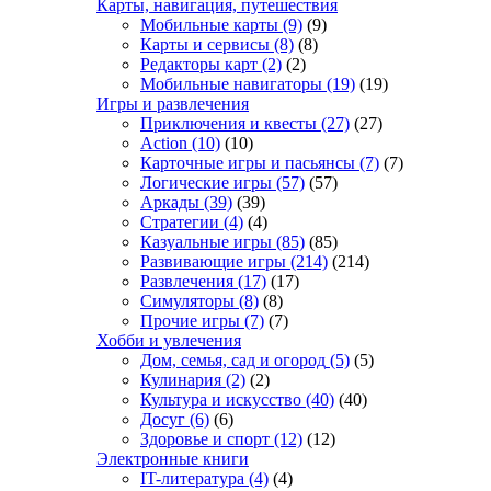
Карты, навигация, путешествия
Мобильные карты
(9)
(9)
Карты и сервисы
(8)
(8)
Редакторы карт
(2)
(2)
Мобильные навигаторы
(19)
(19)
Игры и развлечения
Приключения и квесты
(27)
(27)
Action
(10)
(10)
Карточные игры и пасьянсы
(7)
(7)
Логические игры
(57)
(57)
Аркады
(39)
(39)
Стратегии
(4)
(4)
Казуальные игры
(85)
(85)
Развивающие игры
(214)
(214)
Развлечения
(17)
(17)
Симуляторы
(8)
(8)
Прочие игры
(7)
(7)
Хобби и увлечения
Дом, семья, сад и огород
(5)
(5)
Кулинария
(2)
(2)
Культура и искусство
(40)
(40)
Досуг
(6)
(6)
Здоровье и спорт
(12)
(12)
Электронные книги
IT-литература
(4)
(4)