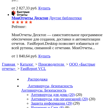
от 2 827,33 руб.
Купить
МоиОтчеты Десктоп
Другие библиотеки
Рейтинг:
МоиОтчеты Десктоп — самостоятельное программное
обеспечение для создания, доставки и автоматизации
отчетов. FastReport.Desktop позволяет избавиться от
всей рутины, связанной с отчетами. МоиОтчеты...
от 1 840,64 руб.
Купить
Главная
>
Каталог
>
Производители
>
ООО «Быстрые
отчеты»
>
FastReport VCL
Распродажа
Антивирусы, безопасность
Антивирусы. Безопасность
Антивирусы для дома
(20)
(20)
Антивирусы для организаций
(20)
(20)
Защита информации
(29)
(29)
Интернет и Сеть
(8)
(8)