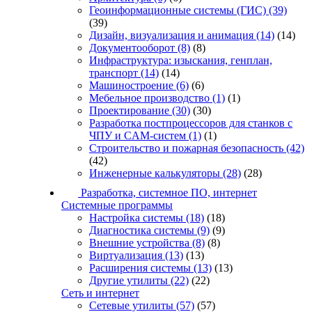
Геоинформационные системы (ГИС)
(39)
(39)
Дизайн, визуализация и анимация
(14)
(14)
Документооборот
(8)
(8)
Инфраструктура: изыскания, генплан,
транспорт
(14)
(14)
Машиностроение
(6)
(6)
Мебельное производство
(1)
(1)
Проектирование
(30)
(30)
Разработка постпроцессоров для станков с
ЧПУ и CAM-систем
(1)
(1)
Строительство и пожарная безопасность
(42)
(42)
Инженерные калькуляторы
(28)
(28)
Разработка, системное ПО, интернет
Системные программы
Настройка системы
(18)
(18)
Диагностика системы
(9)
(9)
Внешние устройства
(8)
(8)
Виртуализация
(13)
(13)
Расширения системы
(13)
(13)
Другие утилиты
(22)
(22)
Сеть и интернет
Сетевые утилиты
(57)
(57)