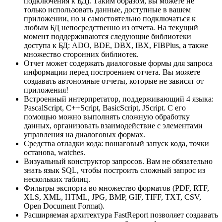
подключения к БД). Таким образом, вы можете не
только использовать данные, доступные в вашем
приложении, но и самостоятельно подключаться к
любым БД непосредственно из отчета. На текущий
момент поддерживаются следующие библиотеки
доступа к БД: ADO, BDE, DBX, IBX, FIBPlus, а также
множество сторонних библиотек.
Отчет может содержать диалоговые формы для запроса
информации перед построением отчета. Вы можете
создавать автономные отчеты, которые не зависят от
приложения!
Встроенный интерпретатор, поддерживающий 4 языка:
PascalScript, C++Script, BasicScript, JScript. С его
помощью можно выполнять сложную обработку
данных, организовать взаимодействие с элементами
управления на диалоговых формах.
Средства отладки кода: пошаговый запуск кода, точки
останова, watches.
Визуальный конструктор запросов. Вам не обязательно
знать язык SQL, чтобы построить сложный запрос из
нескольких таблиц.
Фильтры экспорта во множество форматов (PDF, RTF,
XLS, XML, HTML, JPG, BMP, GIF, TIFF, TXT, CSV,
Open Document Format).
Расширяемая архитектура FastReport позволяет создавать