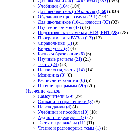
Для школьников (1-4 классы)
(353)
(353)
Учебники
(104)
(104)
Для школьников (5-9 классы)
(360)
(360)
Обучающие программы
(191)
(191)
Для школьников (10-11 классы)
(93)
(93)
Изучение языков
(47)
(47)
Подготовка к экзаменам, ЕГЭ, ЕНТ
(28)
(28)
Программы для ВУЗов
(13)
(13)
Справочники
(3)
(3)
Видеокурсы
(3)
(3)
Бизнес-образование
(6)
(6)
Научные расчеты
(21)
(21)
Тесты
(23)
(23)
Психология, тесты
(14)
(14)
Медицина
(8)
(8)
Расписание занятий
(6)
(6)
Прочие программы
(20)
(20)
Изучение языков
Самоучители
(29)
(29)
Словари и справочники
(8)
(8)
Переводчики
(4)
(4)
Учебники и пособия
(10)
(10)
Аудио и видеокурсы
(7)
(7)
Тесты и тренажёры
(11)
(11)
Чтение и разговорные темы
(1)
(1)