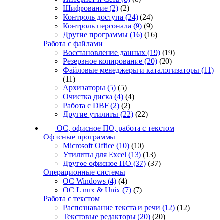
Шифрование
(2)
(2)
Контроль доступа
(24)
(24)
Контроль персонала
(9)
(9)
Другие программы
(16)
(16)
Работа с файлами
Восстановление данных
(19)
(19)
Резервное копирование
(20)
(20)
Файловые менеджеры и каталогизаторы
(11)
(11)
Архиваторы
(5)
(5)
Очистка диска
(4)
(4)
Работа с DBF
(2)
(2)
Другие утилиты
(22)
(22)
ОС, офисное ПО, работа с текстом
Офисные программы
Microsoft Office
(10)
(10)
Утилиты для Excel
(13)
(13)
Другое офисное ПО
(37)
(37)
Операционные системы
ОС Windows
(4)
(4)
ОС Linux & Unix
(7)
(7)
Работа с текстом
Распознавание текста и речи
(12)
(12)
Текстовые редакторы
(20)
(20)